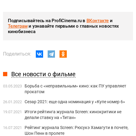
Подписывайтесь на ProfiCinema.ru в
ВКонтакте
и
Телеграм
и узнавайте первыми о главных новостях
кинобизнеса
Поделиться:
Все новости о фильме
Борьба с «неправильным» кино: как ПУ управляет
03.05.2023
прокатом
Сезар 2021: еще одна номинация у «Купе номер 6»
26.01.2022
Итоги рейтинга журнала Screen: кинокритики не
19.07.2021
делали ставку на «Титан»
Рейтинг журнала Screen: Рюсукэ Хамагути в почете,
16.07.2021
Шон Пенн в пролете