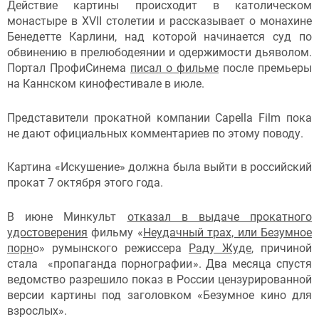
Действие картины происходит в католическом
монастыре в XVII столетии и рассказывает о монахине
Бенедетте Карлини, над которой начинается суд по
обвинению в прелюбодеянии и одержимости дьяволом.
Портал ПрофиСинема
писал о фильме
после премьеры
на Каннском кинофестивале в июле.
Представители прокатной компании Capella Film пока
не дают официальных комментариев по этому поводу.
Картина «Искушение» должна была выйти в российский
прокат 7 октября этого года.
В июне Минкульт
отказал в выдаче прокатного
удостоверения
фильму «
Неудачный трах, или Безумное
порн
о» румынского режиссера
Раду Жуде
, причиной
стала «пропаганда порнографии». Два месяца спустя
ведомство разрешило показ в России цензурированной
версии картины под заголовком «Безумное кино для
взрослых».