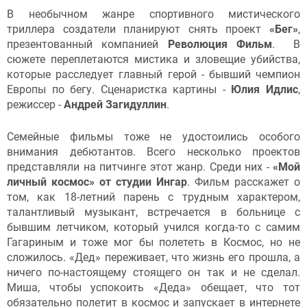
В необычном жанре спортивного мистического
триллера создатели планируют снять проект
«Бег»
,
презентованный компанией
Революция Фильм
. В
сюжете переплетаются мистика и зловещие убийства,
которые расследует главный герой - бывший чемпион
Европы по бегу. Сценаристка картины -
Юлия Идлис
,
режиссер -
Андрей Загидуллин
.
Семейные фильмы тоже не удостоились особого
внимания дебютантов. Всего несколько проектов
представляли на питчинге этот жанр. Среди них -
«Мой
личный космос» от студии Ингар
. Фильм расскажет о
том, как 18-летний парень с трудным характером,
талантливый музыкант, встречается в больнице с
бывшим летчиком, который учился когда-то с самим
Гагариным и тоже мог бы полететь в Космос, но не
сложилось. «Дед» переживает, что жизнь его прошла, а
ничего по-настоящему стоящего он так и не сделал.
Миша, чтобы успокоить «Деда» обещает, что тот
обязательно полетит в космос и запускает в интернете