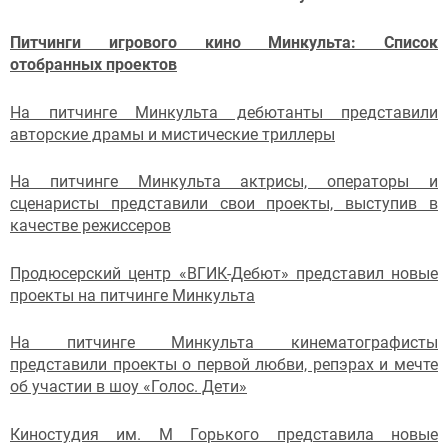
Питчинги игрового кино Минкульта: Список
отобранных проектов
На питчинге Минкульта дебютанты представили
авторские драмы и мистические триллеры
На питчинге Минкульта актрисы, операторы и
сценаристы представили свои проекты, выступив в
качестве режиссеров
Продюсерский центр «ВГИК-Дебют» представил новые
проекты на питчинге Минкульта
На питчинге Минкульта кинематографисты
представили проекты о первой любви, репэрах и мечте
об участии в шоу «Голос. Дети»
Киностудия им. М Горького представила новые