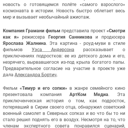
новость о готовящемся полёте «самого взрослого»
космонавта в истории. Новость быстро облетает весь
мир и вызывает необычайный ажиотаж.
Компания Грамани фильм
представила проект
«Смотри
как я»
режиссера
Георгия Санникова
и продюсера
Ярослава Жалнина
. Эта картина - роуд-муви в стиле
фильмов
Уэса Андерсона
рассказывает о
приключениях подростков: ее из детского дома и его,
незрячего, вырвавшегося из-под крыла богатого папы.
Предварительное согласие на участие в проекте уже
дала
Александра Бортич
.
Фильм
«Тимур и его сопки»
в жанре семейного кино
презентовала компания
АртКом Медиа
. Эта
приключенческая история о том, как подросток,
потерявший в Сирии своего отца, обнаружил советский
военный самолет в Северных сопках и во что бы то ни
стало решил поднять его в воздух. Несмотря на то, что
членам экспертного совета понравился сценарий,