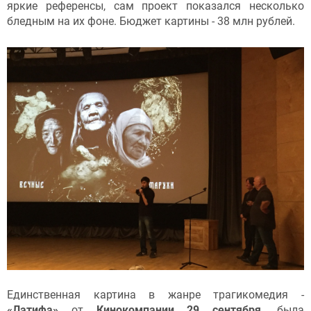
яркие референсы, сам проект показался несколько
бледным на их фоне. Бюджет картины - 38 млн рублей.
Единственная картина в жанре трагикомедия -
«Латифа»
от
Кинокомпании 29 сентября,
была