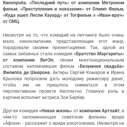
Кинопроба
,
«Последний путь» от компании Метроном
фильм
,
«Преступление и наказание» от Олимп Фильм
,
«Куда ушел Лесли Хауард» от Тогфильм
и
«Иван-врач»
от СМЦ
.
Несмотря на то, что комедий на питчинге было очень
мало, кинокомпании, представляющие этот жанр,
порадовали своими презентациями. Так, одной из
самых забавных стала комедия
«Братство Маргариты»
от компании ВитЭл
, своим многонациональным
составом напомнившая фильм «
Безумная свадьба»
Филиппа де Шеврона
. Актеры Сергей Комаров и Ирина
Крылова попросили дать молодому режиссеру денег,
чтобы им не пришлось сниматься в этом
перспективном проекте бесплатно. Главную роль в
картине исполнит актриса Зоя Бербер.
Другая комедия
«Новая жизнь»
от
компании Артлайт
, в
чем-то напоминающая советские фильмы вроде
«Афони» - расскажет о вреде алкоголизма. Несмотря на