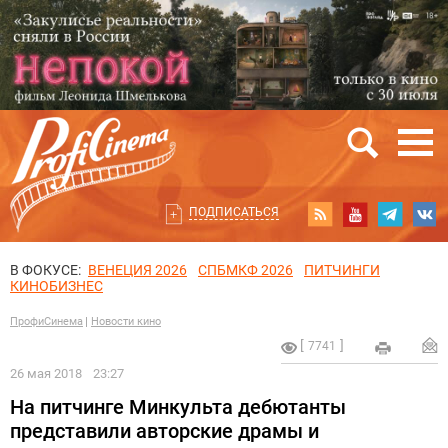
ПОДПИСАТЬСЯ
В ФОКУСЕ:
ВЕНЕЦИЯ 2026
СПБМКФ 2026
ПИТЧИНГИ
КИНОБИЗНЕС
ПрофиСинема
Новости кино
7741
26 мая 2018
23:27
На питчинге Минкульта дебютанты
представили авторские драмы и