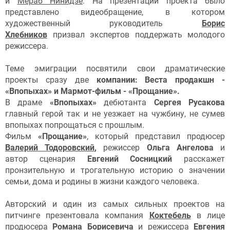
и
Мераб Нинидзе
. На презентации проекта было
представлено видеобращение, в котором
художественный руководитель
Борис
Хлебников
призвал экспертов поддержать молодого
режиссера.
Теме эмиграции посвятили свои драматические
проекты сразу две
компании: Веста продакшн -
«Впопыхах» и Мармот-фильм - «Прощание».
В драме
«Впопыхах»
дебютанта
Сергея Русакова
главный герой так и не уезжает на чужбину, не сумев
впопыхах попрощаться с прошлым.
Фильм
«Прощание»
, который представил продюсер
Валерий Тодоровский
,
режиссер
Ольга Ангелова
и
автор сценария
Евгений Сосницкий
расскажет
пронзительную и трогательную историю о значении
семьи, дома и родины в жизни каждого человека.
Авторский и один из самых сильных проектов на
питчинге презентовала компания
Коктебель
в лице
продюсера
Романа Борисевича
и режиссера
Евгения