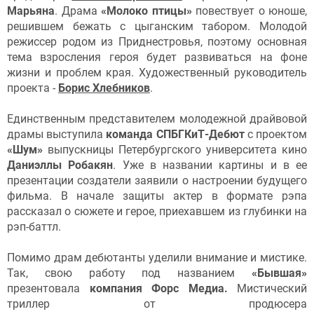
Марьяна
. Драма
«Молоко птицы»
повествует о юноше,
решившем бежать с цыганским табором. Молодой
режиссер родом из Приднестровья, поэтому основная
тема взросления героя будет развиваться на фоне
жизни и проблем края. Художественный руководитель
проекта -
Борис Хлебников
.
Единственным представителем молодежной драйвовой
драмы выступила
команда СПБГКиТ-Дебют
с проектом
«Шум»
выпускницы Петербургского университета кино
Даниэллы Робакян
. Уже в названии картины и в ее
презентации создатели заявили о настроении будущего
фильма. В начале защиты актер в формате рэпа
рассказал о сюжете и герое, приехавшем из глубинки на
рэп-баттл.
Помимо драм дебютанты уделили внимание и мистике.
Так, свою работу под названием
«Бывшая»
презентовала
компания Форс Медиа.
Мистический
триллер от продюсера