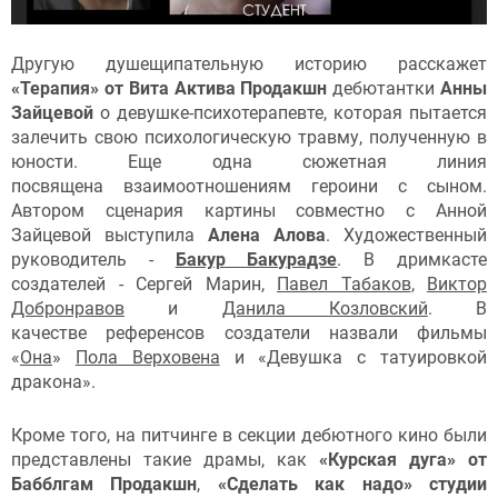
Другую душещипательную историю расскажет
«Терапия» от Вита Актива Продакшн
дебютантки
Анны
Зайцевой
о девушке-психотерапевте, которая пытается
залечить свою психологическую травму, полученную в
юности. Еще одна сюжетная линия
посвящена взаимоотношениям героини с сыном.
Автором сценария картины совместно с Анной
Зайцевой выступила
Алена Алова
. Художественный
руководитель -
Бакур Бакурадзе
. В дримкасте
создателей - Сергей Марин,
Павел Табаков
,
Виктор
Добронравов
и
Данила Козловский
. В
качестве референсов создатели назвали фильмы
«
Она
»
Пола Верховена
и «Девушка с татуировкой
дракона».
Кроме того, на питчинге в секции дебютного кино были
представлены такие драмы, как
«Курская дуга» от
Бабблгам Продакшн
,
«Сделать как надо» студии