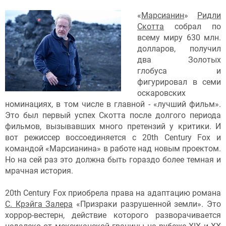
«
Марсианин
»
Ридли
Скотта
собрал по
всему миру 630 млн.
долларов, получил
два Золотых
глобуса и
фигурировал в семи
оскаровских
номинациях, в том числе в главной - «лучший фильм».
Это был первый успех Скотта после долгого периода
фильмов, вызывавших много претензий у критики. И
вот режиссер воссоединяется с 20th Century Fox и
командой «Марсианина» в работе над новым проектом.
Но на сей раз это должна быть гораздо более темная и
мрачная история.
20th Century Fox приобрела права на адаптацию романа
С. Крэйга Залера
«Призраки разрушенной земли». Это
хоррор-вестерн, действие которого разворачивается