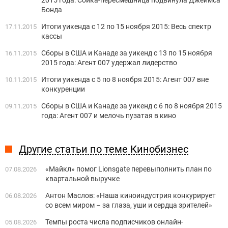
2015 года: Сойка-пересмешница подвинула Джеймса
Бонда
Итоги уикенда с 12 по 15 ноября 2015: Весь спектр
17.11.2015
кассы
Сборы в США и Канаде за уикенд с 13 по 15 ноября
16.11.2015
2015 года: Агент 007 удержал лидерство
Итоги уикенда с 5 по 8 ноября 2015: Агент 007 вне
10.11.2015
конкуренции
Сборы в США и Канаде за уикенд с 6 по 8 ноября 2015
09.11.2015
года: Агент 007 и мелочь пузатая в кино
Другие статьи по теме Кинобизнес
«Майкл» помог Lionsgate перевыполнить план по
07.08.2026
квартальной выручке
Антон Маслов: «Наша киноиндустрия конкурирует
06.08.2026
со всем миром – за глаза, уши и сердца зрителей»
Темпы роста числа подписчиков онлайн-
05.08.2026