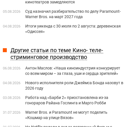
кинотеатров замедляются
Суд назначил разбирательство по делу Paramount-
05.08.2026
Warner Bros. на март 2027 года
Итоги уикенда с 30 июля по 2 августа: деревенская
04.08.2026
«Одиссея»
Другие статьи по теме Кино- теле-
стриминговое производство
Антон Маслов: «Наша киноиндустрия конкурирует
06.08.2026
со всем миром – за глаза, уши и сердца зрителей»
Нового исполнителя роли Джеймса Бонда назовут в
04.08.2026
2026 году
Работа над «Барби 2» приостановлена из-за
03.08.2026
гонораров Райана Гослинга и Марго Робби
Warner Bros. и Paramount не могут поделить
31.07.2026
«Кошмар на улице Вязов»