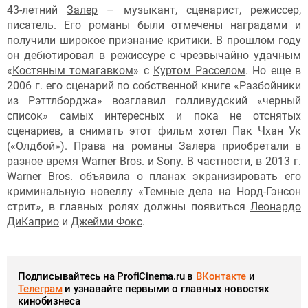
43-летний
Залер
– музыкант, сценарист, режиссер,
писатель. Его романы были отмечены наградами и
получили широкое признание критики. В прошлом году
он дебютировал в режиссуре с чрезвычайно удачным
«
Костяным томагавком
» с
Куртом Расселом
. Но еще в
2006 г. его сценарий по собственной книге «Разбойники
из Рэттлборджа» возглавил голливудский «черный
список» самых интересных и пока не отснятых
сценариев, а снимать этот фильм хотел Пак Чхан Ук
(«Олдбой»). Права на романы Залера приобретали в
разное время Warner Bros. и Sony. В частности, в 2013 г.
Warner Bros. объявила о планах экранизировать его
криминальную новеллу «Темные дела на Норд-Гэнсон
стрит», в главных ролях должны появиться
Леонардо
ДиКаприо
и
Джейми Фокс
.
Подписывайтесь на ProfiCinema.ru в
ВКонтакте
и
Телеграм
и узнавайте первыми о главных новостях
кинобизнеса