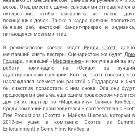
недалеко от мексиканской границы на рубеже XIX и XX
веков. Отец вместе с двумя сыновьями отправляется в
путешествие, чтобы вызволить из плена двух
похищенных дочек. Также в кадре должны появиться
бывший раб, жестокий бандит-призрак и индианка,
питающаяся мозгами птиц.
В режиссерское кресло сядет
Ридли Скотт
, давно
мечтавший снять вестерн. Сценаристом же будет
Дрю
Годдард
, писавший «
Марсианина
» и получивший за эту
работу номинацию на «Оскар» за лучший
адаптированный сценарий. Кстати, Скотт говорил, что
наслаждался совместной работой с Годдардом и был
бы счастлив поработать с ним снова. Оба они будут
продюсерами фильма, еще одним продюсером числится
другой их партнер по «Марсианину»
Саймон Кинберг
.
Среди компаний производителей – соответственно Scott
Free Productions (Скотта и Майкла Шефера, который в
2012-ом ушел в компанию Скотта из Summit
Entertainment) и Genre Films Кинберга.