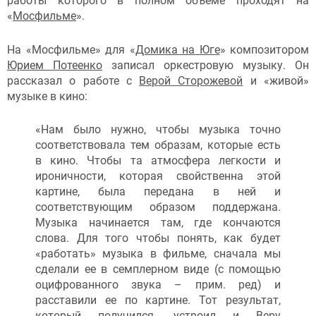
работы которого в полном объеме проходят на
«
Мосфильме
».
На «Мосфильме» для «
Домика на Юге
» композитором
Юрием Потеенко
записал оркестровую музыку. Он
рассказал о работе с
Верой Сторожевой
и «живой»
музыке в кино:
«Нам было нужно, чтобы музыка точно
соответствовала тем образам, которые есть
в кино. Чтобы та атмосфера легкости и
ироничности, которая свойственна этой
картине, была передана в ней и
соответствующим образом поддержана.
Музыка начинается там, где кончаются
слова. Для того чтобы понять, как будет
«работать» музыка в фильме, сначала мы
сделали ее в семплерном виде (с помощью
оцифрованного звука – прим. ред) и
расставили ее по картине. Тот результат,
который получился, устроил и Веру