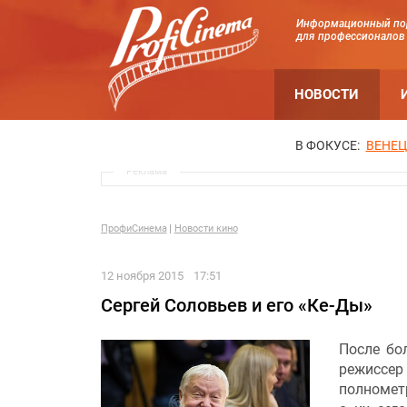
Информационный по
для профессионалов
НОВОСТИ
В ФОКУСЕ:
ВЕНЕЦ
Реклама
ПрофиСинема
Новости кино
12 ноября 2015
17:51
Сергей Соловьев и его «Ке-Ды»
После бо
режисс
полномет