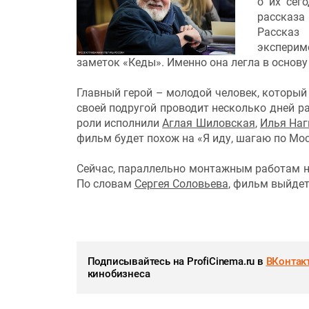
о их сег
рассказа
Рассказ
эксперим
заметок «Кеды». Именно она легла в основу
Главный герой – молодой человек, который 
своей подругой проводит несколько дней р
роли исполнили
Аглая Шиловская
,
Илья Наг
фильм будет похож на «Я иду, шагаю по Мос
Сейчас, параллельно монтажным работам н
По словам
Сергея Соловьева
, фильм выйдет
Подписывайтесь на ProfiCinema.ru в
ВКонтак
кинобизнеса