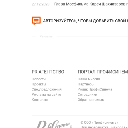
Глава Мосфильма Карен Шахназаров п
27.12.2023
, ЧТОБЫ ДОБАВИТЬ СВОЙ
АВТОРИЗУЙТЕСЬ
Реклама
PR АГЕНТСТВО
ПОРТАЛ ПРОФИСИНЕМ
Новости
Наша миссия
Проекты
Партнеры
Спецпредложения
Ролик ПрофиСинема
Реклама на сайте
Сотрудники
Контакты
Обратная связь
© ООО «Профисинема»
При перепечатке, цитирова