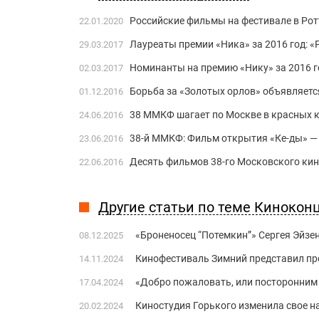
Российские фильмы на фестивале в Ро
22.01.2020
Лауреаты премии «Ника» за 2016 год: 
29.03.2017
Номинанты на премию «Нику» за 2016 г
02.03.2017
Борьба за «Золотых орлов» объявляетс
01.12.2016
38 ММКФ шагает по Москве в красных 
24.06.2016
38-й ММКФ: Фильм открытия «Ке-ды» —
23.06.2016
Десять фильмов 38-го Московского кин
22.06.2016
Другие статьи по теме Киноко
«Броненосец “Потемкин”» Сергея Эйзе
08.12.2025
Кинофестиваль Зимний представил пр
14.11.2024
«Добро пожаловать, или посторонним 
17.04.2024
Киностудия Горького изменила свое на
20.02.2024