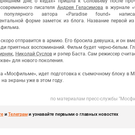
одняшнем дне, о кедах» пришла к Соловьеву после про
 современного писателя
Андрея Геласимова
в журнале «
 популярного автора «Paradise found» напи
ентальной форме заметок из блога. Название первой из
 фильма.
скоро отправится в армию. Его бросила девушка, и он вме
ади приятных воспоминаний. Фильм будет черно-белым. Г
ирняк
,
Николай Суслов
и рэпер Баста. Сам режиссер считае
кве» для нового поколения.
а «Мосфильме», идет подготовка к съемочному блоку в М
 на экраны уже в этом году.
по материалам пресс-службы "Мосф
те
и
Телеграм
и узнавайте первыми о главных новостях