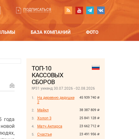
ПОДПИСАТЬСЯ
ИЛЬМЫ
БАЗА КОМПАНИЙ
ФОТО
ТОП-10
КАССОВЫХ
СБОРОВ
№31 уикенд 30.07.2026 - 02.08.2026
На деревню дедушке
45 939 740
руб.
2
Майкл
38 387 809
руб.
Холоп 3
25 841 128
5 года
руб.
новой
Матч Акпарса
23 662 712
руб.
людях,
Счастье
23 491 956
руб.