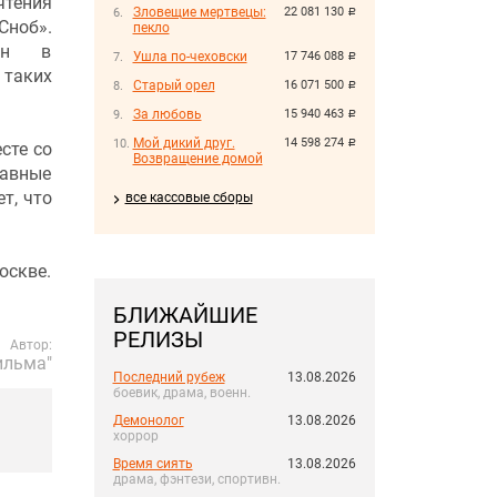
чтения
Зловещие мертвецы:
22 081 130
руб.
Сноб».
пекло
сан в
Ушла по-чеховски
17 746 088
руб.
 таких
Старый орел
16 071 500
руб.
За любовь
15 940 463
руб.
Мой дикий друг.
14 598 274
руб.
сте со
Возвращение домой
лавные
т, что
все кассовые сборы
оскве.
БЛИЖАЙШИЕ
РЕЛИЗЫ
Автор:
ильма"
Последний рубеж
13.08.2026
боевик, драма, военн.
Демонолог
13.08.2026
хоррор
Время сиять
13.08.2026
драма, фэнтези, спортивн.