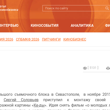
ртал
 кинобизнеса
ИНТЕРВЬЮ
КИНОСОБЫТИЯ
АНАЛИТИКА
Ф
ИЯ 2026
СПБМКФ 2026
ПИТЧИНГИ
КИНОБИЗНЕС
5131
льшого съемочного блока в Севастополе, в ноябре 201
ер
Сергей Соловьев
приступил к монтажу своей 
ражной картины «
Ке-ды
». Идея снять фильм «о молодых 