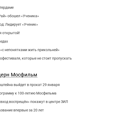
ттердаме
«Рай» обошел «Ученика»
од: Лидирует «Ученик»
я открытой!
кедах
 «с непонятками жить прикольней»
офестиваля, которые не стоит пропускать
нцерн Мосфильм
нштейна выйдет в прокат 29 января
ограмму к 100-летию Мосфильма
вход воспрещён» покажут в центре ЗИЛ
звание впервые за 20 лет