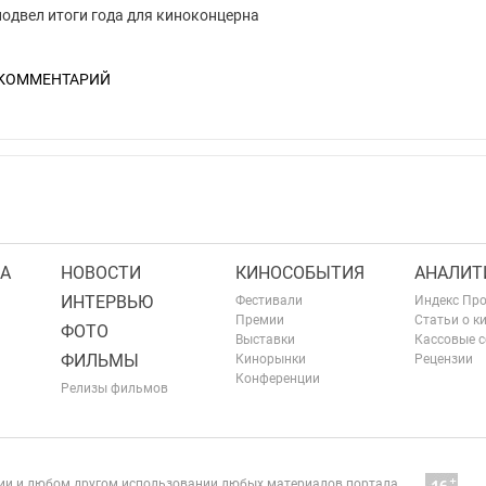
одвел итоги года для киноконцерна
 КОММЕНТАРИЙ
А
НОВОСТИ
КИНОСОБЫТИЯ
АНАЛИТ
ИНТЕРВЬЮ
Фестивали
Индекс Пр
Премии
Статьи о к
ФОТО
Выставки
Кассовые 
ФИЛЬМЫ
Кинорынки
Рецензии
Конференции
Релизы фильмов
нии и любом другом использовании любых материалов портала