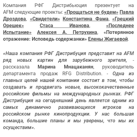
Компания РФГ Дистрибьюция презентует на
AFM следующие проекты:
«Прощаться не будем»
Павла
Дроздова
,
«Свидетели»
Константина Фама
,
«Грецкий
Орешек»
Стаса Иванова
,
«Последнее
Испытание»
Алексея А. Петрухина
,
«Потерянное
отражение: Исповедь содержанки»
Елены Жигаевой
.
«Наша компания РФГ Дистрибуция представит на AFM
ряд новых картин для зарубежного зрителя,
-
рассказала
Марина Мнацаканян
, руководитель
департамента продаж RFG Distribution. -
Одна из
главных целей нашей компании состоит в том, чтобы
создавать и продвигать новые, высококачественные
российские фильмы на международных рынках. РФГ
Дистрибуция на сегодняшний день является одним из
самых динамично развивающихся игроков на
российском рынке кинопродукции. У нас большая
команда, большие планы и мы уверены, что мы их
осуществим».