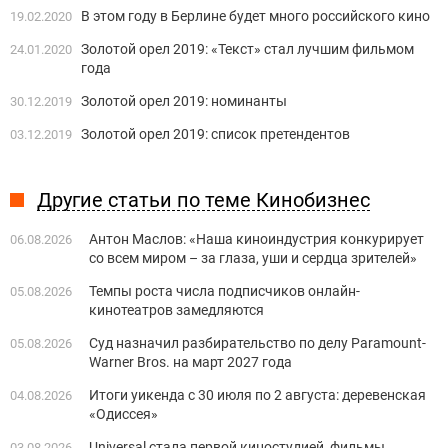
В этом году в Берлине будет много российского кино
19.02.2020
Золотой орел 2019: «Текст» стал лучшим фильмом
24.01.2020
года
Золотой орел 2019: номинанты
30.12.2019
Золотой орел 2019: список претендентов
03.12.2019
Другие статьи по теме Кинобизнес
Антон Маслов: «Наша киноиндустрия конкурирует
06.08.2026
со всем миром – за глаза, уши и сердца зрителей»
Темпы роста числа подписчиков онлайн-
05.08.2026
кинотеатров замедляются
Суд назначил разбирательство по делу Paramount-
05.08.2026
Warner Bros. на март 2027 года
Итоги уикенда с 30 июля по 2 августа: деревенская
04.08.2026
«Одиссея»
Universal стала первой киностудией, фильмы
03.08.2026