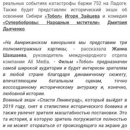
реальных событиях катастрофы баржи 752 на Ладоге.
Также будет представлен исторический экшн об
освоении Сибири
«Тобол»
Игоря Зайцева
и комедия
«Супербобровы: Народные мстители»
Дмитрия
Дьяченко
.
«На Американском кинорынке мы представим три
полнометражных картины, -
рассказала
Жанна
Шахшаева
, руководитель международного отдела
компании All Media
. - Фильм «Тобол» предназначен
самой широкой аудитории и будет интересен зрителям
в любой стране благодаря динамичному сюжету,
впечатляющим батальным сценам, точно
воссозданному историческому антуражу и, конечно,
любовной истории.
Военный экшн «Спасти Ленинград», который выйдет в
2019 году, снят в стилистике исторического боевика и
также увлечет зрителя масштабностью постановки. Это
та история, в которую зритель погружается полностью
и не может оторваться от происходящего на экране до