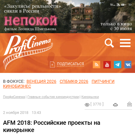
ПОДПИСАТЬСЯ
В ФОКУСЕ:
ВЕНЕЦИЯ 2026
СПБМКФ 2026
ПИТЧИНГИ
КИНОБИЗНЕС
ПрофиСинема
Главные события киноиндустрии
Кинорынки
3770
2 ноября 2018
13:43
AFM 2018: Российские проекты на
кинорынке