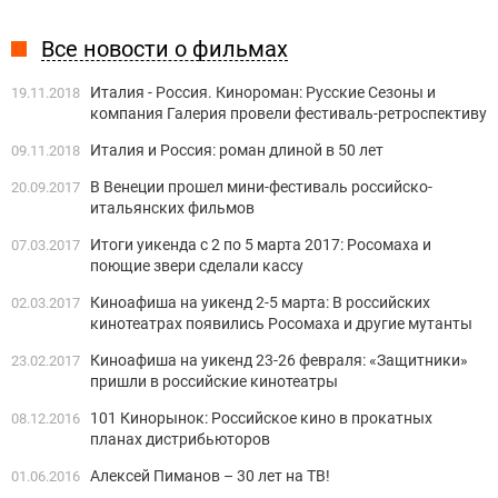
Все новости о фильмах
Италия - Россия. Кинороман: Русские Сезоны и
19.11.2018
компания Галерия провели фестиваль-ретроспективу
Италия и Россия: роман длиной в 50 лет
09.11.2018
В Венеции прошел мини-фестиваль российско-
20.09.2017
итальянских фильмов
Итоги уикенда с 2 по 5 марта 2017: Росомаха и
07.03.2017
поющие звери сделали кассу
Киноафиша на уикенд 2-5 марта: В российских
02.03.2017
кинотеатрах появились Росомаха и другие мутанты
Киноафиша на уикенд 23-26 февраля: «Защитники»
23.02.2017
пришли в российские кинотеатры
101 Кинорынок: Российское кино в прокатных
08.12.2016
планах дистрибьюторов
Алексей Пиманов – 30 лет на ТВ!
01.06.2016