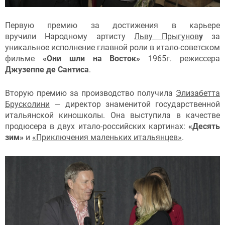
Первую премию за достижения в карьере
вручили Народному артисту
Льву Прыгунов
у
за
уникальное исполнение главной роли в итало-советском
фильме
«Они шли на Восток»
1965г. режиссера
Джузеппе де Сантиса
.
Вторую премию за производство получила
Элизабетта
Брусколини
— директор знаменитой государственной
итальянской киношколы. Она выступила в качестве
продюсера в двух итало-российских картинах:
«Десять
зим»
и
«Приключения маленьких итальянцев»
.