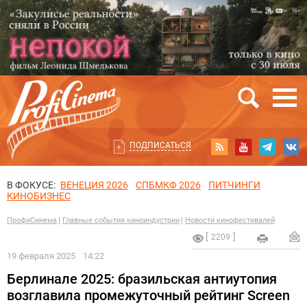
ПОДПИСАТЬСЯ
В ФОКУСЕ:
ВЕНЕЦИЯ 2026
СПБМКФ 2026
ПИТЧИНГИ
КИНОБИЗНЕС
ПрофиСинема
Главные события киноиндустрии
Новости кинофестивалей
2209
19 февраля 2025
14:22
Берлинале 2025: бразильская антиутопия
возглавила промежуточный рейтинг Screen