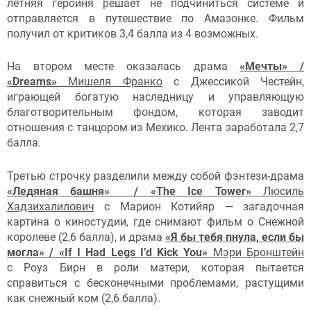
летняя героиня решает не подчиниться системе и
отправляется в путешествие по Амазонке. Фильм
получил от критиков 3,4 балла из 4 возможных.
На втором месте оказалась драма
«Мечты» /
«Dreams»
Мишеля Франко
с Джессикой Честейн,
играющей богатую наследницу и управляющую
благотворительным фондом, которая заводит
отношения с танцором из Мехико. Лента заработала 2,7
балла.
Третью строчку разделили между собой фэнтези-драма
«Ледяная башня» / «The Ice Tower»
Люсиль
Хадзихалилович
с Марион Котийяр — загадочная
картина о киностудии, где снимают фильм о Снежной
королеве (2,6 балла), и драма
«Я бы тебя пнула, если бы
могла» / «If I Had Legs I’d Kick You»
Мэри Бронштейн
с Роуз Бирн в роли матери, которая пытается
справиться с бесконечными проблемами, растущими
как снежный ком (2,6 балла).