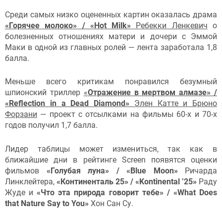
Среди самых низко оцененных картин оказалась драма
«Горячее молоко» / «Hot Milk»
Ребекки Ленкевич
о
болезненных отношениях матери и дочери с Эммой
Маки в одной из главных ролей — лента заработала 1,8
балла.
Меньше всего критикам понравился безумный
шпионский триллер
«
Отражение в мертвом алмазе» /
«Reflection in a Dead Diamond»
Элен Катте и Брюно
Форзани
— проект с отсылками на фильмы 60-х и 70-х
годов получил 1,7 балла.
Лидер таблицы может измениться, так как в
ближайшие дни в рейтинге Screen появятся оценки
фильмов
«Голубая луна» / «Blue Moon»
Ричарда
Линклейтера,
«Континенталь 25» / «Kontinental ’25»
Раду
Жуде и
«Что эта природа говорит тебе» / «What Does
that Nature Say to You»
Хон Сан Су.