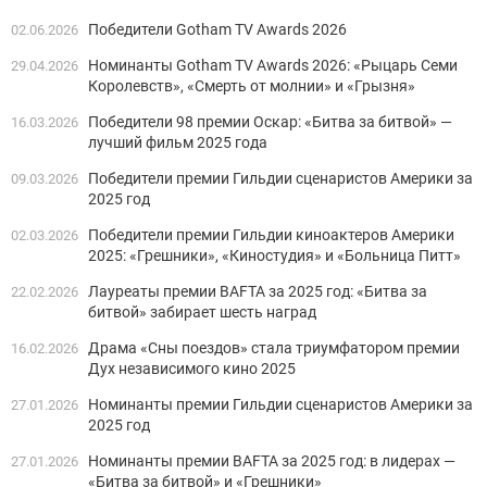
Победители Gotham TV Awards 2026
02.06.2026
Номинанты Gotham TV Awards 2026: «Рыцарь Семи
29.04.2026
Королевств», «Смерть от молнии» и «Грызня»
Победители 98 премии Оскар: «Битва за битвой» —
16.03.2026
лучший фильм 2025 года
Победители премии Гильдии сценаристов Америки за
09.03.2026
2025 год
Победители премии Гильдии киноактеров Америки
02.03.2026
2025: «Грешники», «Киностудия» и «Больница Питт»
Лауреаты премии BAFTA за 2025 год: «Битва за
22.02.2026
битвой» забирает шесть наград
Драма «Сны поездов» стала триумфатором премии
16.02.2026
Дух независимого кино 2025
Номинанты премии Гильдии сценаристов Америки за
27.01.2026
2025 год
Номинанты премии BAFTA за 2025 год: в лидерах —
27.01.2026
«Битва за битвой» и «Грешники»