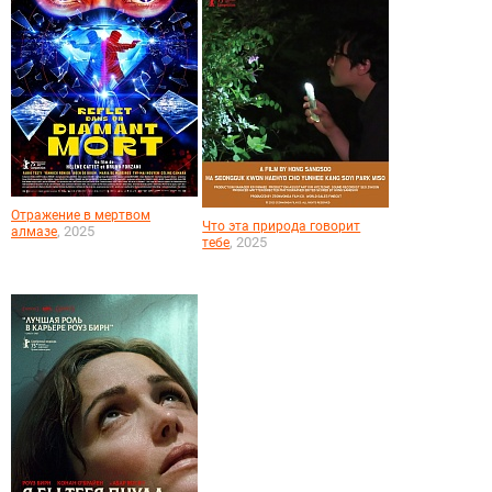
Отражение в мертвом
Что эта природа говорит
, 2025
алмазе
, 2025
тебе