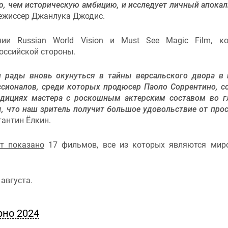
, чем историческую амбицию, и исследует личный апокал
режиссер Джанлука Джодис.
ии Russian World Vision и Must See Magic Film, к
оссийской стороны.
 рады вновь окунуться в тайны версальского двора в
ссионалов, среди которых продюсер Паоло Соррентино, с
адициях мастера с роскошным актерским составом во г
, что наш зритель получит большое удовольствие от про
антин Ёлкин.
т показано
17 фильмов, все из которых являются ми
августа.
рно 2024