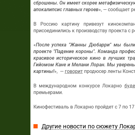
сброшены. Он имеет скорее метафизическую
апокалипсис главных героев
», — сообщает 
В Россию картину привезут кинокомпан
присоединились к производству проекта с р
«
После успеха "Жанны Дюбарри" мы были
проекте "Падение короны". Команда профе
красивое историческое кино в лучших тр
Гийомом Кане и Мелани Лоран. Мы уверены
картины!
», —
говорит
продюсер ленты Конст
В международном конкурсе Локарно
буде
премьерами.
Кинофестиваль в Локарно пройдет с 7 по 17 
Другие новости по сюжету Лока