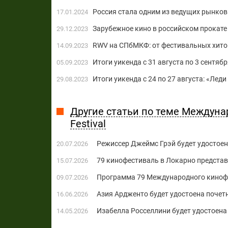
Россия стала одним из ведущих рынков 
17.01.2024
Зарубежное кино в российском прокате 
29.12.2023
RWV на СПбМКФ: от фестивальных хито
14.09.2023
Итоги уикенда с 31 августа по 3 сентябр
05.09.2023
Итоги уикенда с 24 по 27 августа: «Лед
29.08.2023
Другие статьи по теме Междуна
Festival
Режиссер Джеймс Грэй будет удостоен
20.07.2026
79 кинофестиваль в Локарно предста
15.07.2026
Программа 79 Международного киноф
09.07.2026
Азия Ардженто будет удостоена почет
16.06.2026
Изабелла Росселлини будет удостоена
14.05.2026