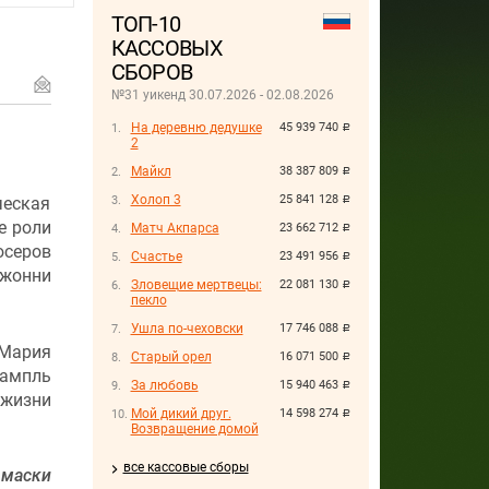
ТОП-10
КАССОВЫХ
СБОРОВ
№31 уикенд 30.07.2026 - 02.08.2026
На деревню дедушке
45 939 740
руб.
2
Майкл
38 387 809
руб.
Холоп 3
25 841 128
еская
руб.
е роли
Матч Акпарса
23 662 712
руб.
серов
Счастье
23 491 956
руб.
жонни
Зловещие мертвецы:
22 081 130
руб.
пекло
Ушла по-чеховски
17 746 088
руб.
 Мария
Старый орел
16 071 500
руб.
Тампль
За любовь
15 940 463
руб.
 жизни
Мой дикий друг.
14 598 274
руб.
Возвращение домой
все кассовые сборы
 маски