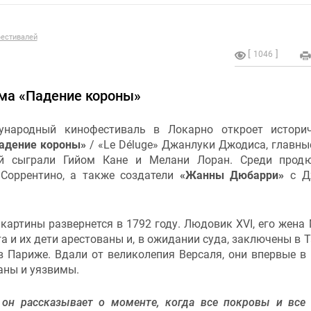
естивалей
1046
ама «Падение короны»
народный кинофестиваль в Локарно откроет историч
адение короны»
/ «Le Déluge» Джанлуки Джодиса, главны
й сыграли Гийом Кане и Мелани Лоран. Среди продю
Соррентино, а также создатели
«Жанны Дюбарри
»
с Д
картины развернется в 1792 году. Людовик XVI, его жена
а и их дети арестованы и, в ожидании суда, заключены в 
в Париже. Вдали от великолепия Версаля, они впервые в
аны и уязвимы.
 он рассказывает о моменте, когда все покровы и все