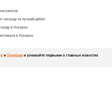
льм ужасов
ат награду за лучший дебют
граду в Локарно
естиваля в Локарно
те
и
Телеграм
и узнавайте первыми о главных новостях