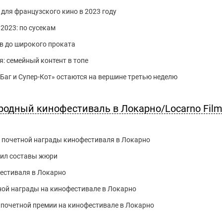
для французского кино в 2023 году
2023: по сусекам
в до широкого проката
я: семейный контент в топе
и Баг и Супер-Кот» остаются на вершине третью неделю
родный кинофестиваль в Локарно/Locarno Fil
 почетной награды кинофестиваля в Локарно
вил составы жюри
естиваля в Локарно
ной награды на кинофестивале в Локарно
 почетной премии на кинофестивале в Локарно