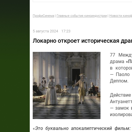
ПрофиСинема
Главные события киноиндустрии
Новости киноф
5 августа 2024
17:23
Локарно откроет историческая др
77 Между
драма
«П
в которо
— Паоло 
Деппом.
Действие 
Антуанетт
— замок 
изолиров
«
Это буквально апокалиптический фильм: