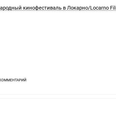
ародный кинофестиваль в Локарно/Locarno Fi
 КОММЕНТАРИЙ