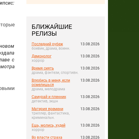
ипсис:
оторые
БЛИЖАЙШИЕ
РЕЛИЗЫ
Последний рубеж
13.08.2026
 новом
боевик, драма, военн.
оздала
Демонолог
13.08.2026
лаве с
хоррор
смотра
Время сиять
13.08.2026
драма, фэнтези, спортивн.
Влюбись в меня, если
13.08.2026
осмелишься
ровыми
драма, мелодрама
Самурай и пленник
13.08.2026
детектив, экшн
Материя времени
13.08.2026
триллер, фантастика,
криминальн.
Ешь, молись, худей
13.08.2026
хоррор
Во власти страха
13.08.2026