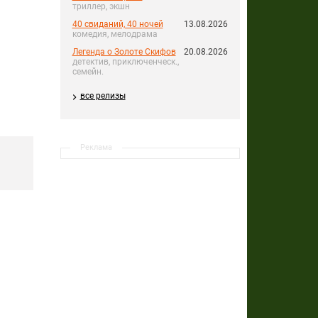
триллер, экшн
40 свиданий, 40 ночей
13.08.2026
комедия, мелодрама
Легенда о Золоте Скифов
20.08.2026
детектив, приключенческ.,
семейн.
все релизы
Реклама