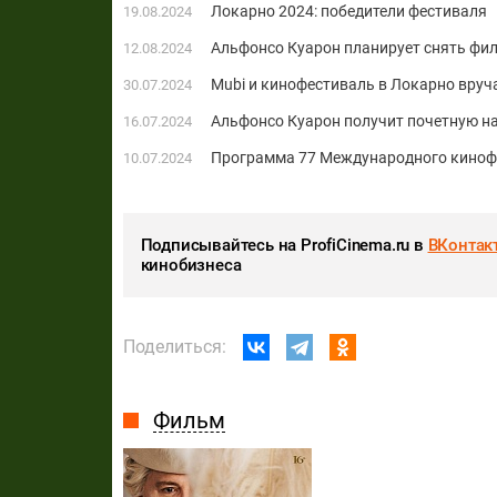
Локарно 2024: победители фестиваля
19.08.2024
Альфонсо Куарон планирует снять фи
12.08.2024
Mubi и кинофестиваль в Локарно вруч
30.07.2024
Альфонсо Куарон получит почетную на
16.07.2024
Программа 77 Международного киноф
10.07.2024
Подписывайтесь на ProfiCinema.ru в
ВКонтак
кинобизнеса
Поделиться:
Фильм