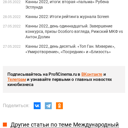
Канны 2022, итоги: вторая «пальма» Рубена
28.05.2022
Эстлунда
Канны 2022: Итоги рейтинга журнала Screen
28.05.2022
Канны 2022, день одиннадцатый. Завершение
27.05.2022
конкурса, призы Особого взгляда, Рижский МКФ vs
Антон Долин
Канны 2022, день десятый. «Топ Ган. Мэверик»,
27.05.2022
«Умиротворение», «Посредник» и «Близость»
Подписывайтесь на ProfiCinema.ru в
ВКонтакте
и
Телеграм
и узнавайте первыми о главных новостях
кинобизнеса
Поделиться:
Другие статьи по теме Международный