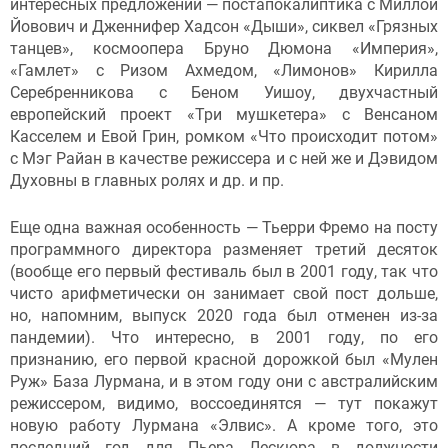
интересных предложений — постапокалиптика с Миллой
Йовович и Дженнифер Хадсон «Дыши», сиквел «Грязных
танцев», космоопера Бруно Дюмона «Империя»,
«Гамлет» с Ризом Ахмедом, «Лимонов» Кирилла
Серебренникова с Беном Уишоу, двухчастный
европейский проект «Три мушкетера» с Венсаном
Касселем и Евой Грин, ромком «Что происходит потом»
с Мэг Райан в качестве режиссера и с ней же и Дэвидом
Духовны в главных ролях и др. и пр.
Еще одна важная особенность — Тьерри Фремо на посту
программного директора разменяет третий десяток
(вообще его первый фестиваль был в 2001 году, так что
чисто арифметически он занимает свой пост дольше,
но, напомним, выпуск 2020 года был отменен из-за
пандемии). Что интересно, в 2001 году, по его
признанию, его первой красной дорожкой был «Мулен
Руж» База Лурмана, и в этом году они с австралийским
режиссером, видимо, воссоединятся — тут покажут
новую работу Лурмана «Элвис». А кроме того, это
последний год для Пьера Лескюра в должности