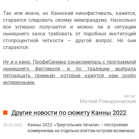
Так или иначе, но Каннский кинофестиваль, кажется,
старается следовать своему меморандуму. Насколько
все успешно получается и можно ли в ситуации
нынешнего хаоса требовать от подобных институций
стопроцентной четкости — другой вопрос. Но они
стараются.
Ну и о кино. ПрофиСинема ознакомилась с программой
нынешнего фестиваля, и по традиции выбрала
пятнадцать премьер, которые кажутся нам особо
интересными.
Автор:
Матвей Ромодановский
Другие новости по сюжету Канны 2022
Канны 2022: «Треугольник печали» – построение
28.05.2022
коммунизма на отдельно взятом острове возможно