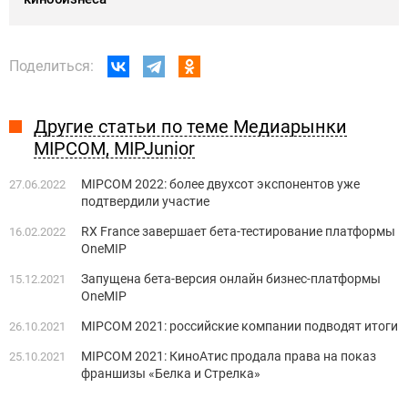
Поделиться:
Другие статьи по теме Медиарынки
MIPCOM, MIPJunior
MIPCOM 2022: более двухсот экспонентов уже
27.06.2022
подтвердили участие
RX France завершает бета-тестирование платформы
16.02.2022
OneMIP
Запущена бета-версия онлайн бизнес-платформы
15.12.2021
OneMIP
MIPCOM 2021: российские компании подводят итоги
26.10.2021
MIPCOM 2021: КиноАтис продала права на показ
25.10.2021
франшизы «Белка и Стрелка»