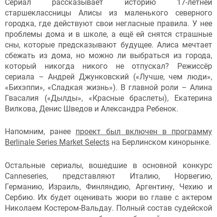
Сериал рассказывает историю 17-летней
старшеклассницы Алисы из маленького северного
городка, где действуют свои негласные правила. У нее
проблемы дома и в школе, а ещё ей снятся страшные
сны, которые предсказывают будущее. Алиса мечтает
сбежать из дома, но можно ли выбраться из города,
который никогда никого не отпускал? Режиссёр
сериала – Андрей Джунковский («Лучше, чем люди»,
«Бихэппи», «Сладкая жизнь»). В главной роли – Алина
Гвасалия («Дылды», «Красные браслеты), Екатерина
Вилкова, Денис Шведов и Александра Ребенок.
Напомним, ранее
проект был включен в программу
Berlinale Series Market Selects
на Берлинском кинорынке.
Остальные сериалы, вошедшие в основной конкурс
Canneseries, представляют Италию, Норвегию,
Германию, Израиль, Финляндию, Аргентину, Чехию и
Сербию. Их будет оценивать жюри во главе с актером
Николаем Костером-Вальдау. Полный состав судейской