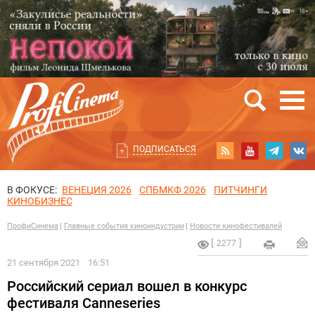
ПОДПИСАТЬСЯ
В ФОКУСЕ:
ВЕНЕЦИЯ 2026
СПБМКФ 2026
ПИТЧИНГИ
КИНОБИЗНЕС
ПрофиСинема
Главные события киноиндустрии
Новости кинофестивалей
2277
21 сентября 2021
16:51
Российский сериал вошел в конкурс
фестиваля Canneseries