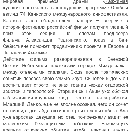
Мировая премьера драмы «
Разжимая
кулаки
» состоялась в конкурсной программе Особый
взгляд 74 Каннского международного кинофестиваля.
Картина
стала обладателем Гран-при
— впервые в
истории фестиваля российский фильм получил главный
приз этой секции. По словам продюсера
фильма
Александра Роднянского
, показ в Сан-
Себастьяне поможет продвижению проекта в Европе и
Латинской Америке.
Действие фильма разворачивается в Северной
Осетии. Небольшой шахтерский городок Мизур зажат
между отвесными скалами. Сюда после трагических
событий перевез свою семью Заур. Сыновей и дочь он
воспитывает строго, не зная границ между отцовской
заботой и гиперопекой. Старший сын Аким уже сбежал
в ближайший крупный город – Ростов – на заработки.
Младший, Дакко, еще не вполне осознал, чего он хочет
от жизни, а дочь Ада активно строит планы побега. Ада
уже взрослая девушка, но отец по-прежнему видит ее
маленьким беззащитным ребенком. Разомкнуть
крепкие отцовские объятия, чтобы наконец начать