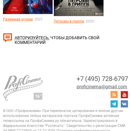
, 2021
Разжимая кулаки
, 2020
Петровы в гриппе
, ЧТОБЫ ДОБАВИТЬ СВОЙ
АВТОРИЗУЙТЕСЬ
КОММЕНТАРИЙ
+7 (495) 728-6797
proficinema@gmail.com
© ООО «Профисинема»
При перепечатке, цитировании и любом другом
использовании любых материалов портала
ПрофиСинема активная
гиперссылка на ПрофиСинема.ру обязательна.
Зарегистрировано в
Федеральном Агентстве "Роспечать". Свидетельство о регистрации
СМИ
Эл.№ФС77-25955 от 13.10.2006
Политика конфиденциальности