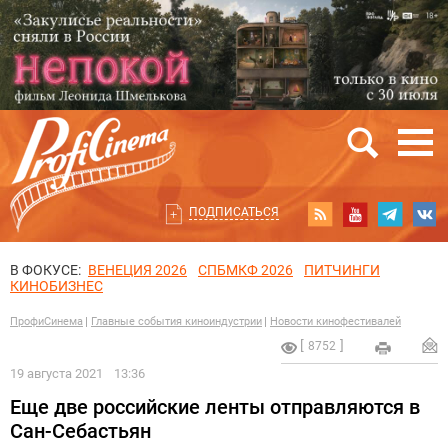
ПОДПИСАТЬСЯ
В ФОКУСЕ:
ВЕНЕЦИЯ 2026
СПБМКФ 2026
ПИТЧИНГИ
КИНОБИЗНЕС
ПрофиСинема
Главные события киноиндустрии
Новости кинофестивалей
8752
19 августа 2021
13:36
Еще две российские ленты отправляются в
Сан-Себастьян