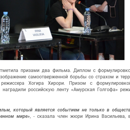
 отметила призами два фильма. Диплом с формулировк
 изображение самоотверженной борьбы со страхом и тер
 режиссера Хогира Хирори. Призом с формулировко
 наградили российскую ленту «Амурская Голгофа» реж
льм, который является событием не только в общест
венном мире»
, - сказала член жюри Ирина Васильева, 