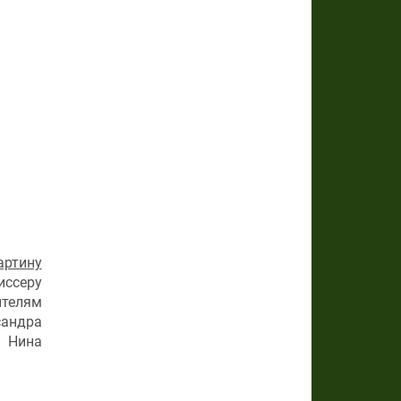
артину
иссеру
телям
сандра
и Нина