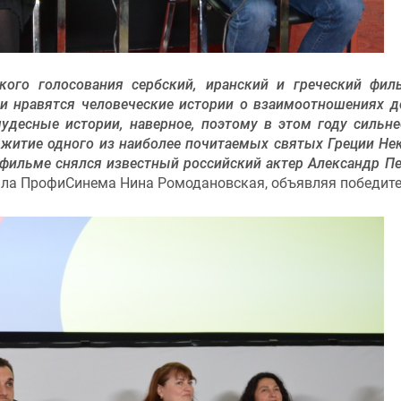
кого голосования сербский, иранский и греческий фи
и нравятся человеческие истории о взаимоотношениях д
удесные истории, наверное, поэтому в этом году сильне
и житие одного из наиболее почитаемых святых Греции Не
 фильме снялся известный российский актер Александр П
ала ПрофиСинема Нина Ромодановская, объявляя победите