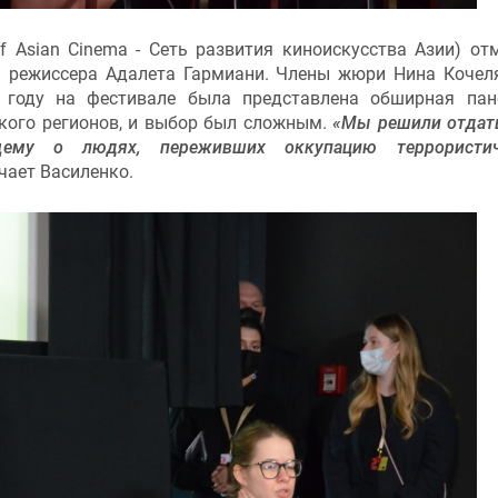
f Asian Cinema - Сеть развития киноискусства Азии) от
 режиссера Адалета Гармиани. Члены жюри Нина Кочел
м году на фестивале была представлена обширная па
ского регионов, и выбор был сложным.
«Мы решили отдат
ему о людях, переживших оккупацию террористич
ечает Василенко.