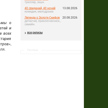
триллер, экшн
40 свиданий, 40 ночей
13.08.2026
комедия, мелодрама
Легенда о Золоте Скифов
20.08.2026
детектив, приключенческ.,
льмы о
семейн.
етей и
все релизы
е всех
ктария
етров»
,
ля.
Реклама