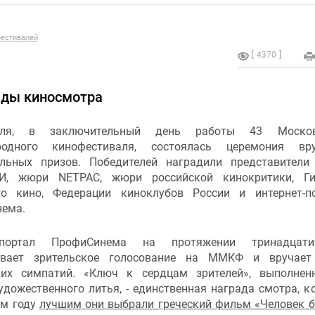
естивалей
4370
ады киносмотра
ля, в заключительный день работы 43 Москов
родного кинофестиваля, состоялась церемония вру
льных призов. Победителей наградили представител
И, жюри NETPAC, жюри российской кинокритики, Ги
го кино, Федерации киноклубов России и интернет-п
ема.
т-портал ПрофиСинема на протяжении тринадцат
ивает зрительское голосование на ММКФ и вручает
ких симпатий. «Ключ к сердцам зрителей», выполне
удожественного литья, - единственная награда смотра, к
ом году
лучшим они выбрали греческий фильм «Человек 