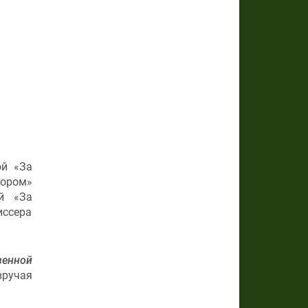
ой «За
рором»
й «За
иссера
венной
вручая