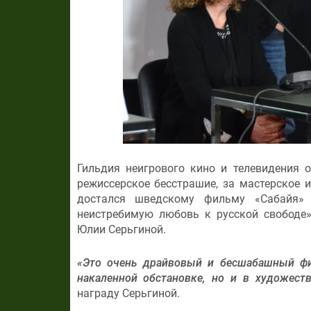
Гильдия неигрового кино и телевидения
режиссерское бесстрашие, за мастерское
достался шведскому фильму «Сабайя»
неистребимую любовь к русской свободе»
Юлии Серьгиной.
«Это очень драйвовый и бесшабашный фи
накаленной обстановке, но и в художест
награду Серьгиной.