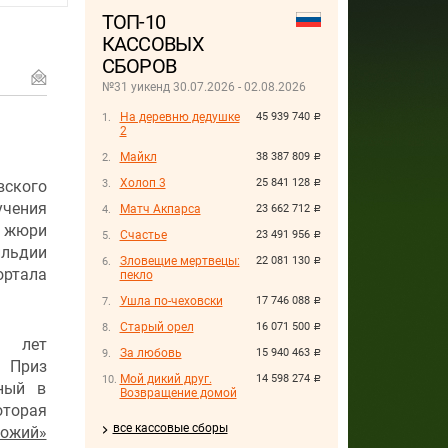
ТОП-10
КАССОВЫХ
СБОРОВ
№31 уикенд 30.07.2026 - 02.08.2026
На деревню дедушке
45 939 740
руб.
2
Майкл
38 387 809
руб.
Холоп 3
25 841 128
ского
руб.
чения
Матч Акпарса
23 662 712
руб.
и жюри
Счастье
23 491 956
руб.
льдии
Зловещие мертвецы:
22 081 130
руб.
ортала
пекло
Ушла по-чеховски
17 746 088
руб.
Старый орел
16 071 500
руб.
и лет
За любовь
15 940 463
руб.
 Приз
Мой дикий друг.
14 598 274
руб.
нный в
Возвращение домой
оторая
все кассовые сборы
божий»