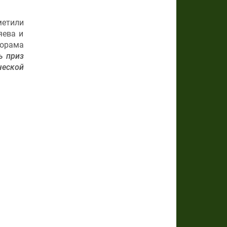
метили
яева и
норама
ь приз
еской