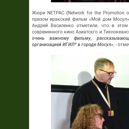
Жюри NETPAC (Network for the Promotion o
призом иракский фильм «Мой дом Мосул»
Андрей Василенко отметили, что в это
современного кино Азиатскго и Тихоокеан
очень важному фильму, рассказывающ
организацией ИГИЛ* в городе Мосул»
, - отм