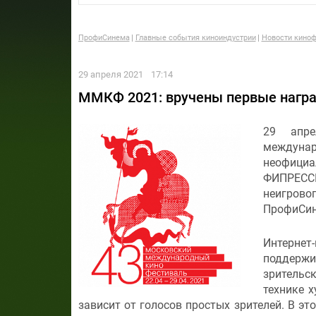
ПрофиСинема
Главные события киноиндустрии
Новости киноф
29 апреля 2021
17:14
ММКФ 2021: вручены первые нагр
29 апре
междуна
неофициа
ФИПРЕСС
неигрово
ПрофиСин
Интерне
поддерж
зрительс
технике х
зависит от голосов простых зрителей. В эт