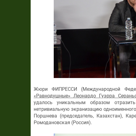
Жюри ФИПРЕССИ (Международной Феде
«Равнодушные» Леонардо Гуэрра Серань
удалось уникальным образом отразить 
нетривиальную экранизацию одноименного
Поршнева (председатель, Казахстан), Ка
Ромодановская (Россия).