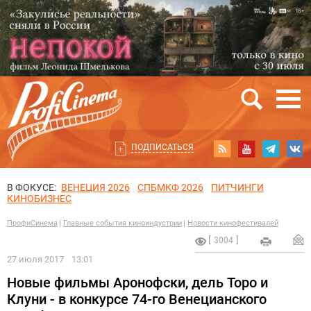
ПОДПИСАТЬСЯ
В ФОКУСЕ:
ВЕНЕЦИЯ 2026
СПБМКФ 2026
ПИТЧИНГИ
КИНОБИЗНЕС
ПрофиСинема
Главные события киноиндустрии
Новости кинофестивалей
3004
27 июля 2017
13:01
Новые фильмы Аронофски, дель Торо и
Клуни - в конкурсе 74-го Венецианского