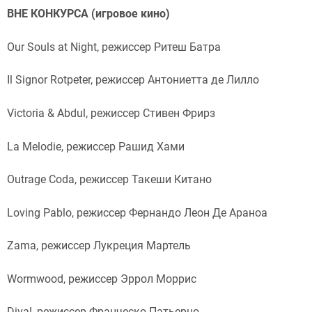
ВНЕ КОНКУРСА (игровое кино)
Our Souls at Night, режиссер Ритеш Батра
Il Signor Rotpeter, режиссер Антониетта де Лилло
Victoria & Abdul, режиссер Стивен Фрирз
La Melodie, режиссер Рашид Хами
Outrage Coda, режиссер Такеши Китано
Loving Pablo, режиссер Фернандо Леон Де Араноа
Zama, режиссер Лукреция Мартель
Wormwood, режиссер Эррол Моррис
Diva!, режиссер Франческо Патьерно