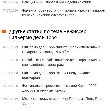
Венеция 2026: программа Недели критики
20.07.2026
Фильм о противостоянии монаха и церкви закроет
17.07.2026
83 Венецианский кинофестиваль
Другие статьи по теме Режиссер
Гильермо дель Торо
Гильермо дель Торо снимет «Франкенштейна» с
16.03.2023
Оскаром Айзеком для Netflix
Global Film Festival: Гильермо дель Торо объяснил
01.06.2020
свою любовь к монстрам
Гильермо дель Торо готовит целую «Аллею
31.01.2020
кошмаров»
Фестиваль остросюжетного кино Капля 2020:
22.01.2020
хорроры в режиме нон-стоп
Мексиканскому сказочнику Гильермо Дель Торо -
09.10.2019
55