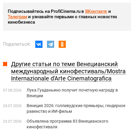
Подписывайтесь на ProfiCinema.ru в
ВКонтакте
и
Телеграм
и узнавайте первыми о главных новостях
кинобизнеса
Поделиться:
Другие статьи по теме Венецианский
международный кинофестиваль/Mostra
Internazionale d'Arte Cinematografica
Лука Гуаданьино получит почетную награду в
07.08.2026
Венеции
Венеция 2026: голливудские премьеры, гендерное
24.07.2026
равенство и ИИ-фильм
Объявлена программа 83 Венецианского
23.07.2026
кинофестиваля