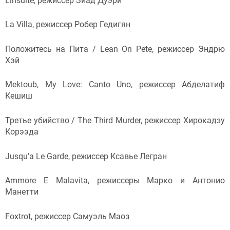
L’insulte, режиссер Зиад Дуэри
La Villa, режиссер Робер Гедигян
Положитесь на Пита / Lean On Pete, режиссер Эндрю
Хэй
Mektoub, My Love: Canto Uno, режиссер Абделатиф
Кешиш
Третье убийство / The Third Murder, режиссер Хирокадзу
Корээда
Jusqu’a Le Garde, режиссер Ксавье Легран
Ammore E Malavita, режиссеры Марко и Антонио
Манетти
Foxtrot, режиссер Самуэль Маоз