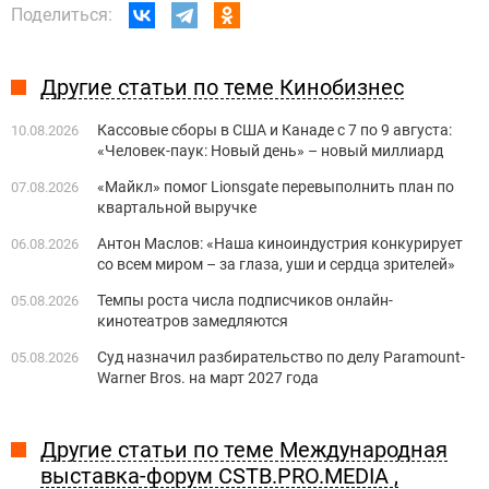
Поделиться:
Другие статьи по теме Кинобизнес
Кассовые сборы в США и Канаде с 7 по 9 августа:
10.08.2026
«Человек-паук: Новый день» – новый миллиард
«Майкл» помог Lionsgate перевыполнить план по
07.08.2026
квартальной выручке
Антон Маслов: «Наша киноиндустрия конкурирует
06.08.2026
со всем миром – за глаза, уши и сердца зрителей»
Темпы роста числа подписчиков онлайн-
05.08.2026
кинотеатров замедляются
Суд назначил разбирательство по делу Paramount-
05.08.2026
Warner Bros. на март 2027 года
Другие статьи по теме Международная
выставка-форум CSTB.PRO.MEDIA ,