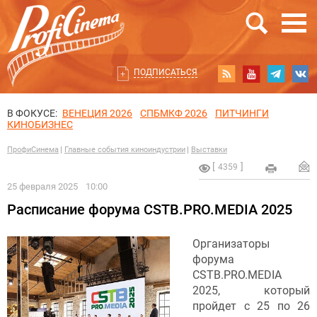
ПОДПИСАТЬСЯ
В ФОКУСЕ:
ВЕНЕЦИЯ 2026
СПБМКФ 2026
ПИТЧИНГИ
КИНОБИЗНЕС
ПрофиСинема
Главные события киноиндустрии
Выставки
4359
25 февраля 2025
10:00
Расписание форума CSTB.PRO.MEDIA 2025
Организаторы
форума
CSTB.PRO.MEDIA
2025, который
пройдет с 25 по 26