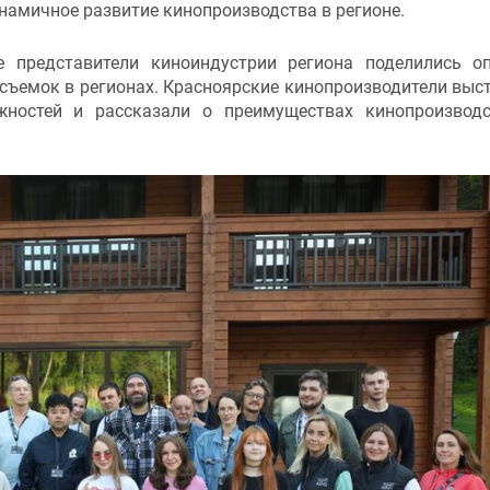
инамичное развитие кинопроизводства в регионе.
 представители киноиндустрии региона поделились о
съемок в регионах. Красноярские кинопроизводители выс
жностей и рассказали о преимуществах кинопроизвод