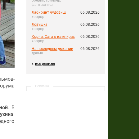
боевик, триллер,
фантастика
Лабиринт чудовищ
06.08.2026
хоррор
Ловушка
06.08.2026
хоррор
Корни: Сага о вампирах
06.08.2026
хоррор
На последнем дыхании
06.08.2026
драма
все релизы
льмов-
орума
Реклама
ной
. В
ухина
.
одного