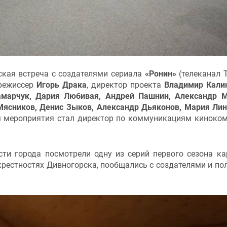
ская встреча с создателями сериала
«Ронин»
(телеканал Т
 режиссер
Игорь Драка
, директор проекта
Владимир Кали
марчук, Дария Любивая, Андрей Пашнин, Александр 
Мясников, Денис Зыков, Александр Дьяконов, Мария Ли
м мероприятия стал директор по коммуникациям киноко
сти города посмотрели одну из серий первого сезона ка
окрестностях Дивногорска, пообщались с создателями и по