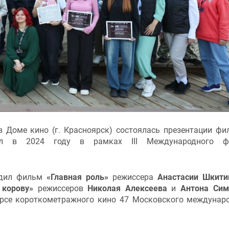
 Доме кино (г. Красноярск) состоялась презентации фи
шел в 2024 году в рамках III Международного ф
едил фильм
«Главная роль»
режиссера
Анастасии Шкити
 корову»
режиссеров
Николая Алексеева
и
Антона Сим
урсе короткометражного кино 47 Московского междунар