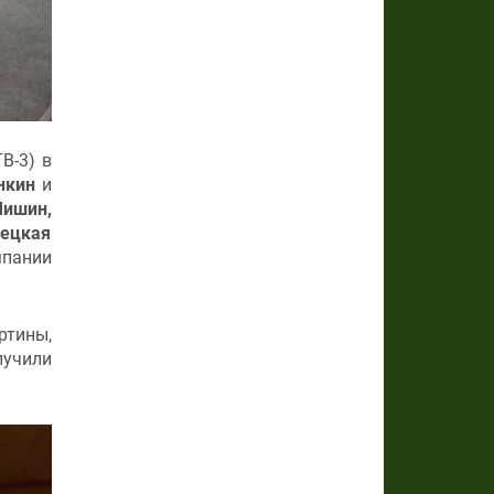
В-3) в
нкин
и
Мишин,
нецкая
мпании
ртины,
лучили