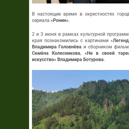
В настоящее время в окрестностях горо
сериала
«Ронин»
.
2 и 3 июня в рамках культурной програм
края познакомились с картинами «
Леген
Владимира Головнёва
и сборником фильм
Семёна Колесникова
,
«Не в своей таре
искусство» Владимира Ботурова
.