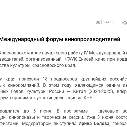
3443
V Международный форум кинопроизводителей
 Красноярском крае начал свою работу IV Международный
зводителей, организованный КГАУК Енисей кино при под
ства культуры Красноярского края.
у края приехали 18 продюсеров крупнейших российс
ых кинокомпаний. В этом году, являющимся одним и
тных Годов культуры России — Китая (2024-2025), впе
рума принимает участие делегация из КНР.
родлится до 5 июня. В программе — деловые вст
ции, кинопоказы и творческие сессии. Уже 3 июня сост
афистами. Модератором выступила
Ирина Белова
, генер