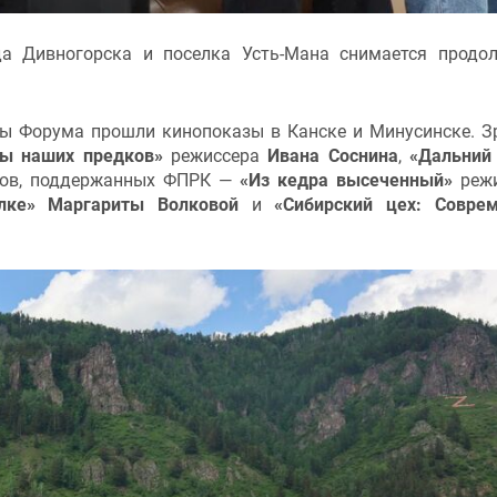
да Дивногорска и поселка Усть-Мана снимается продо
мы Форума прошли кинопоказы в Канске и Минусинске. З
ды наших предков»
режиссера
Ивана Соснина
,
«Дальний
ов, поддержанных ФПРК —
«Из кедра высеченный»
режи
лке» Маргариты Волковой
и
«Сибирский цех: Совре