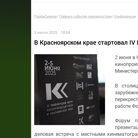
ПрофиСинема
Главные события киноиндустрии
Конференции
3 июня 2025
18:04
В Красноярском крае стартовал I
2 июня в
кинопрои
Министер
В столиц
зарубежн
перекрес
работе Фо
Форум п
презента
деловая встреча с местными кинематогр