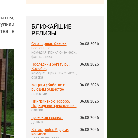
пытом,
тупили
БЛИЖАЙШИЕ
ства в
РЕЛИЗЫ
Смешарики. Сквозь
06.08.2026
вселенные
комедия, приключенческ.,
фантастика
Последний богатырь.
06.08.2026
Колобок
комедия, приключенческ.,
сказка
Мегрэ и убийство в
06.08.2026
высшем обществе
детектив
Пингвинёнок Пороро.
06.08.2026
Подводные приключения
сказка
Грозовой перевал
06.08.2026
драма
Катастрофа. Удар из
06.08.2026
космоса