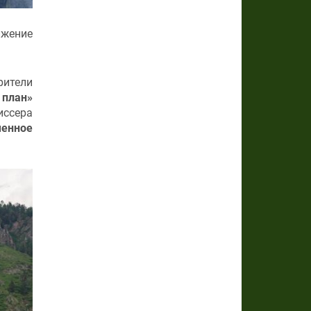
лжение
рители
 план»
ссера
менное