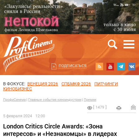
ПОДПИСАТЬСЯ
В ФОКУСЕ:
ВЕНЕЦИЯ 2026
СПБМКФ 2026
ПИТЧИНГИ
КИНОБИЗНЕС
ПрофиСинема
Главные события киноиндустрии
Премии
1479
5 февраля 2024
12:00
London Critics Circle Awards: «Зона
интересов» и «Незнакомцы» в лидерах