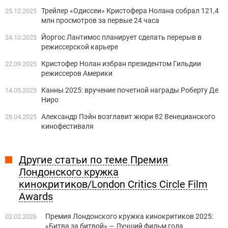
Трейлер «Одиссеи» Кристофера Нолана собрал 121,4
25.12.2025
млн просмотров за первые 24 часа
Йоргос Лантимос планирует сделать перерыв в
24.10.2025
режиссерской карьере
Кристофер Нолан избран президентом Гильдии
22.09.2025
режиссеров Америки
Канны 2025: вручение почетной награды Роберту Де
14.05.2025
Ниро
Александр Пэйн возглавит жюри 82 Венецианского
28.04.2025
кинофестиваля
Другие статьи по теме Премия
Лондонского кружка
кинокритиков/London Critics Circle Film
Awards
Премия Лондонского кружка кинокритиков 2025:
02.02.2026
«Битва за битвой» — Лучший фильм года