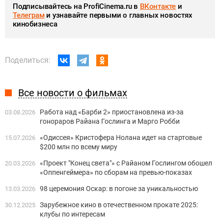
Подписывайтесь на ProfiCinema.ru в
ВКонтакте
и
Телеграм
и узнавайте первыми о главных новостях
кинобизнеса
Поделиться:
Все новости о фильмах
Работа над «Барби 2» приостановлена из-за
03.08.2026
гонораров Райана Гослинга и Марго Робби
«Одиссея» Кристофера Нолана идет на стартовые
15.07.2026
$200 млн по всему миру
«Проект "Конец света"» с Райаном Гослингом обошел
20.03.2026
«Оппенгеймера» по сборам на превью-показах
98 церемония Оскар: в погоне за уникальностью
13.03.2026
Зарубежное кино в отечественном прокате 2025:
30.12.2025
клубы по интересам