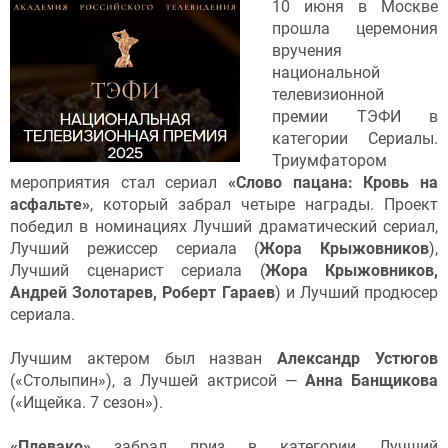
10 июня в Москве
прошла церемония
вручения
национальной
телевизионной
премии ТЭФИ в
категории Сериалы.
Триумфатором
мероприятия стал сериал
«Слово пацана: Кровь на
асфальте»
, который забрал четыре награды. Проект
победил в номинациях Лучший драматический сериал,
Лучший режиссер сериала (
Жора Крыжовников
),
Лучший сценарист сериала (
Жора Крыжовников,
Андрей Золотарев, Роберт Гараев
) и Лучший продюсер
сериала.
Лучшим актером был назван
Александр Устюгов
(«Столыпин»), а Лучшей актрисой —
Анна Банщикова
(«Ищейка. 7 сезон»).
«Плевако»
забрал приз в категории Лучший