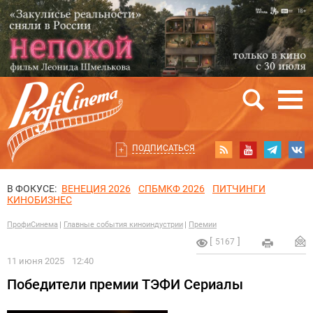
ПОДПИСАТЬСЯ
В ФОКУСЕ:
ВЕНЕЦИЯ 2026
СПБМКФ 2026
ПИТЧИНГИ
КИНОБИЗНЕС
ПрофиСинема
Главные события киноиндустрии
Премии
5167
11 июня 2025
12:40
Победители премии ТЭФИ Сериалы