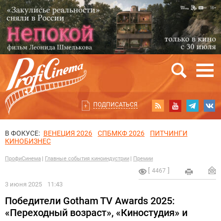
ПОДПИСАТЬСЯ
В ФОКУСЕ:
ВЕНЕЦИЯ 2026
СПБМКФ 2026
ПИТЧИНГИ
КИНОБИЗНЕС
ПрофиСинема
Главные события киноиндустрии
Премии
4467
3 июня 2025
11:43
Победители Gotham TV Awards 2025:
«Переходный возраст», «Киностудия» и