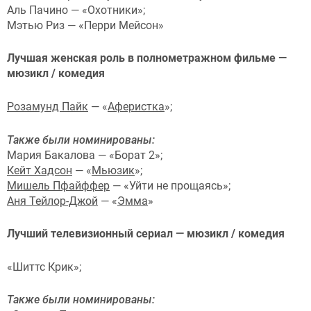
Аль Пачино — «Охотники»;
Мэтью Риз — «Перри Мейсон»
Лучшая женская роль в полнометражном фильме —
мюзикл / комедия
Розамунд Пайк
— «
Аферистка
»;
Также были номинированы:
Мария Бакалова — «Борат 2»;
Кейт Хадсон
— «
Мьюзик
»;
Мишель Пфайффер
— «Уйти не прощаясь»;
Аня Тейлор-Джой
— «
Эмма
»
Лучший телевизионный сериал — мюзикл / комедия
«Шиттс Крик»;
Также были номинированы: