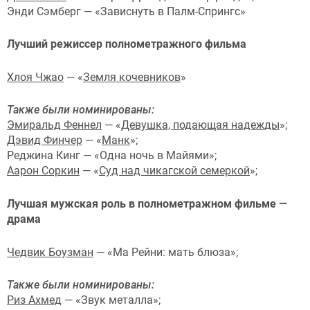
Энди Сэмберг — «Зависнуть в Палм-Спрингс»
Лучший режиссер полнометражного фильма
Хлоя Чжао
— «
Земля кочевников
»
Также были номинированы:
Эмиральд Феннел
— «
Девушка, подающая надежды
»;
Дэвид Финчер
— «
Манк
»;
Реджина Кинг — «Одна ночь в Майями»;
Аарон Соркин
— «
Суд над чикагской семеркой
»;
Лучшая мужская роль в полнометражном фильме —
драма
Чедвик Боузман
— «Ма Рейни: мать блюза»;
Также были номинированы:
Риз Ахмед
— «Звук металла»;