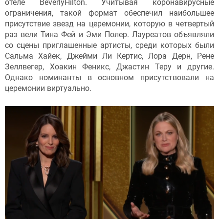
отеле BeverlyHilton. Учитывая коронавирусные
ограничения, такой формат обеспечил наибольшее
присутствие звезд на церемонии, которую в четвертый
раз вели Тина Фей и Эми Полер. Лауреатов объявляли
со сцены приглашенные артисты, среди которых были
Сальма Хайек, Джейми Ли Кертис, Лора Дерн, Рене
Зеллвегер, Хоакин Феникс, Джастин Теру и другие.
Однако номинанты в основном присутствовали на
церемонии виртуально.