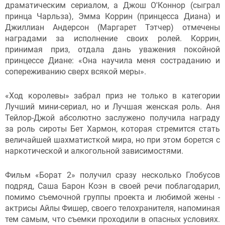
драматическим сериалом, а Джош О'Коннор (сыграл
принца Чарльза), Эмма Коррин (принцесса Диана) и
Джиллиан Андерсон (Маргарет Тэтчер) отмечены
наградами за исполнение своих ролей. Коррин,
принимая приз, отдала дань уважения покойной
принцессе Диане: «Она научила меня состраданию и
сопереживанию сверх всякой меры».
«Ход королевы» забрал приз не только в категории
Лучший мини-сериал, но и Лучшая женская роль. Аня
Тейлор-Джой абсолютно заслужено получила награду
за роль сироты Бет Хармон, которая стремится стать
величайшей шахматисткой мира, но при этом борется с
наркотической и алкогольной зависимостями.
Фильм «Борат 2» получил сразу несколько Глобусов
подряд, Саша Барон Коэн в своей речи поблагодарил,
помимо съемочной группы проекта и любимой жены -
актрисы Айлы Фишер, своего телохранителя, напоминая
тем самым, что съемки проходили в опасных условиях.