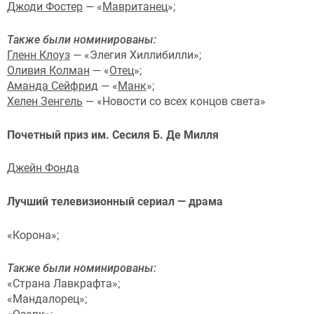
Джоди Фостер
— «
Мавританец
»;
Также были номинированы:
Гленн Клоуз
— «Элегия Хиллибилли»;
Оливия Колман
— «
Отец
»;
Аманда Сейфрид
— «
Манк
»;
Хелен Зенгель
— «Новости со всех концов света»
Почетный приз им.
Сесиля Б. Де Милля
Джейн Фонда
Лучший телевизионный сериал — драма
«Корона»;
Также были номинированы:
«Страна Лавкрафта»;
«Мандалорец»;