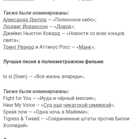
Также были номинированы:
Александр Деспла
— «Полночное небо»;
Людвиг Йоранссон
— «
Довод
»;
Джеймс Ньютон Ховард — «Новости со всех концов
света»;
Трент Резнор
и Аттикус Росс — «
Манк
»;
Лучшая песня в полнометражном фильме
Io si (Seen) — «Вся жизнь впереди»;
Также были номинированы:
Fight for You — «Иуда и чёрный мессия»;
Hear My Voice — «
Суд над чикагской семеркой
»;
Speak now — «Одна ночь в Майями»;
Tigress & Tweed — «Соединенные штаты против Билли
Холлидей»