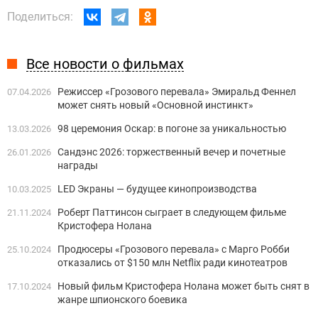
Поделиться:
Все новости о фильмах
Режиссер «Грозового перевала» Эмиральд Феннел
07.04.2026
может снять новый «Основной инстинкт»
98 церемония Оскар: в погоне за уникальностью
13.03.2026
Сандэнс 2026: торжественный вечер и почетные
26.01.2026
награды
LED Экраны — будущее кинопроизводства
10.03.2025
Роберт Паттинсон сыграет в следующем фильме
21.11.2024
Кристофера Нолана
Продюсеры «Грозового перевала» с Марго Робби
25.10.2024
отказались от $150 млн Netflix ради кинотеатров
Новый фильм Кристофера Нолана может быть снят в
17.10.2024
жанре шпионского боевика