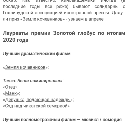
Оскар. Как известно, киноакадемики иногда (в
последние годы все реже) бывают солидарны с
Голливудской ассоциацией иностранной прессы. Дадут
ли приз «Земле кочевников» - узнаем в апреле.
Лауреаты премии Золотой глобус по итогам
2020 года
Лучший драматический фильм
«
Земля кочевников
»;
Также были номинированы:
«
Отец
»;
«
Манк
»;
«
Девушка, подающая надежды
»;
«
Суд над чикагской семеркой
»
Лучший полнометражный фильм — мюзикл / комедия