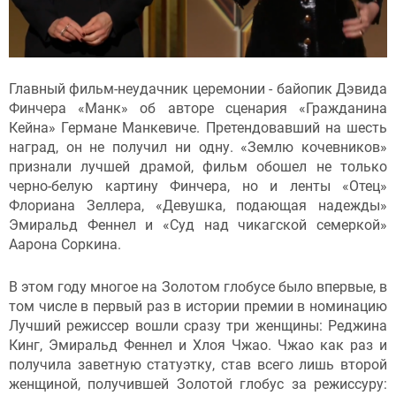
Главный фильм-неудачник церемонии - байопик Дэвида
Финчера «Манк» об авторе сценария «Гражданина
Кейна» Германе Манкевиче. Претендовавший на шесть
наград, он не получил ни одну. «Землю кочевников»
признали лучшей драмой, фильм обошел не только
черно-белую картину Финчера, но и ленты «Отец»
Флориана Зеллера, «Девушка, подающая надежды»
Эмиральд Феннел и «Суд над чикагской семеркой»
Аарона Соркина.
В этом году многое на Золотом глобусе было впервые, в
том числе в первый раз в истории премии в номинацию
Лучший режиссер вошли сразу три женщины: Реджина
Кинг, Эмиральд Феннел и Хлоя Чжао. Чжао как раз и
получила заветную статуэтку, став всего лишь второй
женщиной, получившей Золотой глобус за режиссуру: