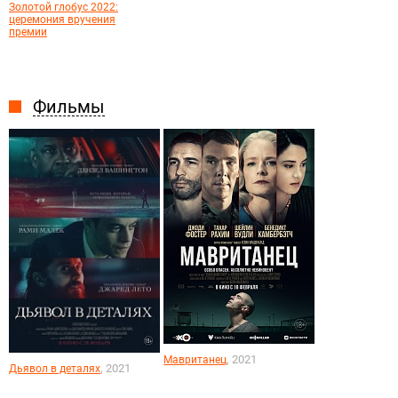
Золотой глобус 2022:
церемония вручения
премии
Фильмы
, 2021
Мавританец
, 2021
Дьявол в деталях