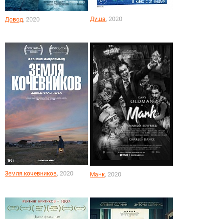
, 2020
Душа
, 2020
Довод
, 2020
Земля кочевников
, 2020
Манк