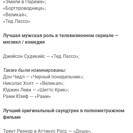
«Эмили в Париже»;
«Бортпроводница»;
«Великая»;
«Тед Лассо»
Лучшая мужская роль в телевизионном сериале —
мюзикл / комедия
Джейсон Судекийс — «Тед Лассо»;
Также были номинированы:
Дон Чидл — «Черный понедельник»;
Николас Холт — «Великая»;
Юджин Леви — «Шиттс Крик»;
Рами Юзеф — «Рами»
Лучший оригинальный саундтрек в полнометражном
фильме
Трент Резнор
и Аттикус Росс — «
Душа
»;