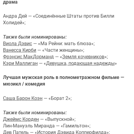
драма
Андра Дей — «Соединённые Штаты против Билли
Холидей»;
Также были номинированы:
Виола Дэвис
— «Ма Рейни: мать блюза»;
Ванесса Кирби
— «Части женщины»;
Фрэнсис МакДорманд
— «
Земля кочевников
»;
Кэри Маллиган
— «
Девушка, подающая надежды
»
Лучшая мужская роль в полнометражном фильме —
мюзикл / комедия
Саша Барон Коэн
— «Борат 2»;
Также были номинированы:
Джеймс Корден
— «Выпускной»;
Лин-Мануэль Миранда — «Гамильтон»;
Дев Патель
— «История Дэвида Копперфилда»;