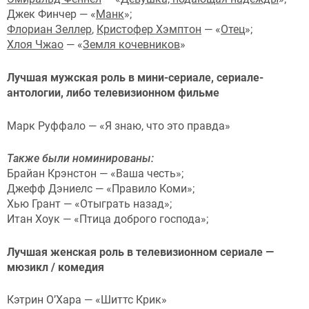
Джек Финчер — «
Манк
»;
Флориан Зеллер
,
Кристофер Хэмптон
— «
Отец
»;
Хлоя Чжао
— «
Земля кочевников
»
Лучшая мужская роль в мини-сериале, сериале-
антологии, либо телевизионном фильме
Марк Руффало — «Я знаю, что это правда»
Также были номинированы:
Брайан Крэнстон — «Ваша честь»;
Джефф Дэниелс — «Правило Коми»;
Хью Грант — «Отыграть назад»;
Итан Хоук — «Птица доброго господа»;
Лучшая женская роль в телевизионном сериале —
мюзикл / комедия
Кэтрин О’Хара — «Шиттс Крик»