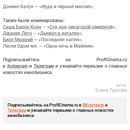
Дэниел Калуя — «Иуда и чёрный мессия»;
Также были номинированы:
Саша Барон Коэн
— «
Суд над чикагской семеркой
»;
Джаред Лето
— «
Дьявол в деталях
»;
Билл Мюррей
— «Последняя капля»;
Лесли Одом мл. — «Одна ночь в Майями»
Подписывайтесь на ProfiCinema.ru
в
Instagram
и
Телеграм
и узнавайте первыми о главных
новостях кинобизнеса
Автор:
Елена Трусова
Подписывайтесь на ProfiCinema.ru в
ВКонтакте
и
Телеграм
и узнавайте первыми о главных новостях
кинобизнеса