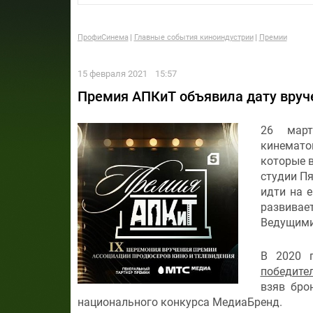
ПрофиСинема
Главные события киноиндустрии
Премии
15 февраля 2021
15:57
Премия АПКиТ объявила дату вруч
26 март
кинемат
которые в
студии Пя
идти на 
развивае
Ведущими
В 2020 
победите
взяв бро
национального конкурса МедиаБренд.