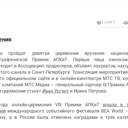
2389
ения
а пройдет девятая церемония вручения национа
ографической Премии АПКиТ. Первые лица кинокомп
ходят в Ассоциацию продюсеров, объявят лауреатов, нахо
того канала в Санкт-Петербурге. Трансляция мероприятия
его официальном сайте и в онлайн-кинотеатре МТС ТВ, к
т компания МТС Медиа – генеральный партнер IX Премии 
 церемонии станут
Иван Ургант
и Ирина Петрова.
году онлайн-церемония VIII Премии АПКиТ
вошла в т
лей
международного событийного фестиваля BEA World –
нзу, а в России была отмечена наградами в трех кате