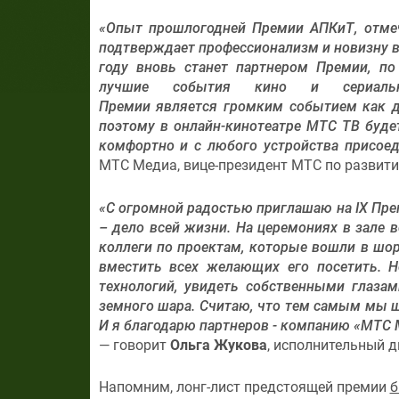
«Опыт прошлогодней Премии АПКиТ, отме
подтверждает профессионализм и новизну в
году вновь станет партнером Премии, по
лучшие события кино и сериально
Премии является громким событием как дл
поэтому в онлайн-кинотеатре МТС ТВ буд
комфортно и с любого устройства присое
МТС Медиа, вице-президент МТС по развит
«С огромной радостью приглашаю на IX Пре
– дело всей жизни. На церемониях в зале 
коллеги по проектам, которые вошли в шор
вместить всех желающих его посетить. Но
технологий, увидеть собственными глаз
земного шара. Считаю, что тем самым мы ш
И я благодарю партнеров - компанию «МТС 
— говорит
Ольга Жукова
, исполнительный 
Напомним, лонг-лист предстоящей премии
б