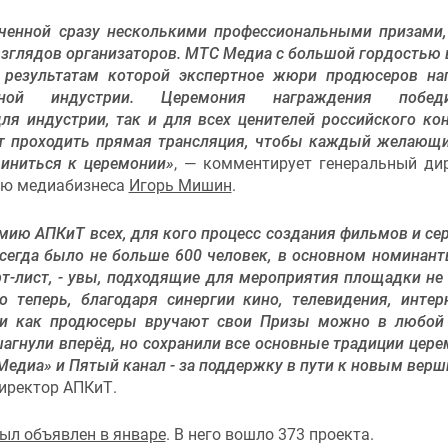
ченной сразу несколькими профессиональными призами
зглядов организаторов. МТС Медиа с большой гордостью 
 результатам которой экспертное жюри продюсеров на
й индустрии. Церемония награждения победи
я индустрии, так и для всех ценителей российского кон
ет проходить прямая трансляция, чтобы каждый желающ
диниться к церемонии»
, — комментирует генеральный ди
ию медиабизнеса
Игорь Мишин
.
мию АПКиТ всех, для кого процесс создания фильмов и се
всегда было не больше 600 человек, в основном номинант
т-лист, - увы, подходящие для мероприятия площадки не
 теперь, благодаря синергии кино, телевидения, интер
ами как продюсеры вручают свои Призы можно в любой
агнули вперёд, но сохранили все основные традиции цере
Медиа» и Пятый канал - за поддержку в пути к новым вер
директор АПКиТ.
ыл объявлен в январе
. В него вошло 373 проекта.