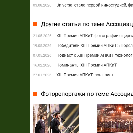
Universal стала первой киностудией, 
03.08.2026
Другие статьи по теме Ассоциа
XIII Премия АПКиТ: фотографии с цер
21.05.2026
Победители XIII Премии АПКиТ: «Под
19.05.2026
Подкаст о XIII Премии АПКиТ: техноло
07.05.2026
Номинанты XIII Премии АПКиТ
16.02.2026
XIII Премия АПКиТ: лонг-лист
27.01.2026
Фоторепортажи по теме Ассоци