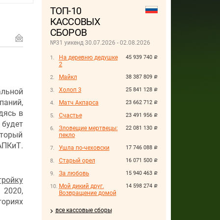
ТОП-10
КАССОВЫХ
СБОРОВ
№31 уикенд 30.07.2026 - 02.08.2026
На деревню дедушке
45 939 740
руб.
2
Майкл
38 387 809
руб.
Холоп 3
25 841 128
льной
руб.
аний,
Матч Акпарса
23 662 712
руб.
дясь в
Счастье
23 491 956
руб.
 будет
Зловещие мертвецы:
22 081 130
руб.
оторый
пекло
АПКиТ.
Ушла по-чеховски
17 746 088
руб.
Старый орел
16 071 500
руб.
За любовь
15 940 463
руб.
ройку
Мой дикий друг.
14 598 274
руб.
 2020,
Возвращение домой
гориях
все кассовые сборы