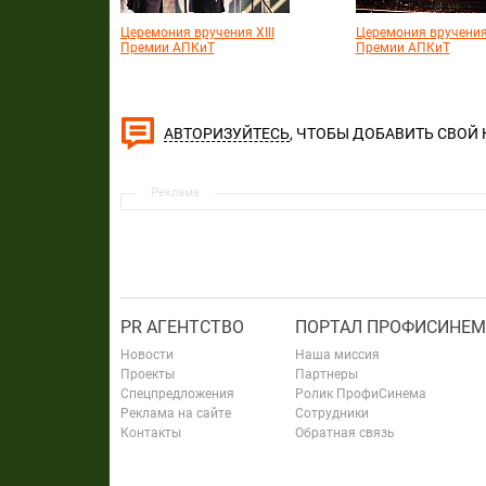
Церемония вручения XIII
Церемония вручения 
Премии АПКиТ
Премии АПКиТ
, ЧТОБЫ ДОБАВИТЬ СВОЙ
АВТОРИЗУЙТЕСЬ
Реклама
PR АГЕНТСТВО
ПОРТАЛ ПРОФИСИНЕМ
Новости
Наша миссия
Проекты
Партнеры
Спецпредложения
Ролик ПрофиСинема
Реклама на сайте
Сотрудники
Контакты
Обратная связь