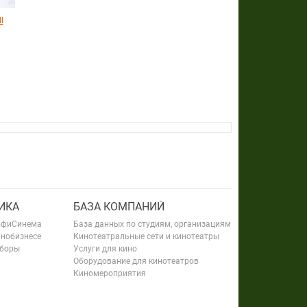
I
ИКА
БАЗА КОМПАНИЙ
офиСинема
База данных по студиям, организациям
инобизнесе
Кинотеатральные сети и кинотеатры
сборы
Услуги для кино
Оборудование для кинотеатров
Киномероприятия