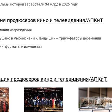
фильмы которой заработали $4 млрд в 2026 году
ция продюсеров кино и телевидения/АПКиТ
емонии награждения
слушано в Рыбинске» и «Ландыши» — триумфаторы церемонии
гии, форматы и изменения
ация продюсеров кино и телевидения/АПКиТ