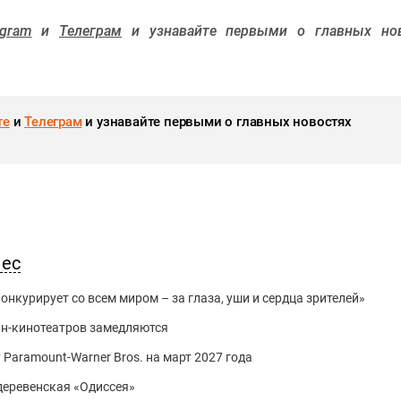
agram
и
Телеграм
и узнавайте первыми о главных нов
те
и
Телеграм
и узнавайте первыми о главных новостях
нес
нкурирует со всем миром – за глаза, уши и сердца зрителей»
йн-кинотеатров замедляются
 Paramount-Warner Bros. на март 2027 года
 деревенская «Одиссея»