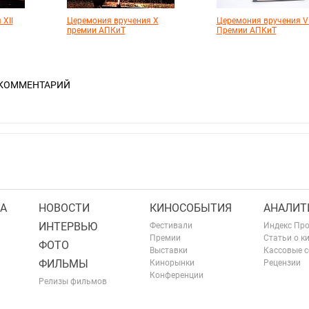
XII
Церемония вручения X
Церемония вручения VI
премии АПКиТ
Премии АПКиТ
 КОММЕНТАРИЙ
А
НОВОСТИ
КИНОСОБЫТИЯ
АНАЛИТ
ИНТЕРВЬЮ
Фестивали
Индекс Пр
Премии
Статьи о к
ФОТО
Выставки
Кассовые 
ФИЛЬМЫ
Кинорынки
Рецензии
Конференции
Релизы фильмов