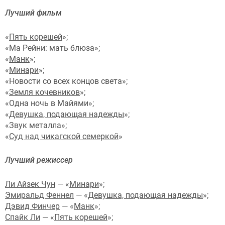
Лучший фильм
«
Пять корешей
»;
«Ма Рейни: мать блюза»;
«
Манк
»;
«
Минари
»;
«Новости со всех концов света»;
«
Земля кочевников
»;
«Одна ночь в Майями»;
«
Девушка, подающая надежды
»;
«Звук металла»;
«
Суд над чикагской семеркой
»
Лучший режиссер
Ли Айзек Чун
— «
Минари
»;
Эмиральд Феннел
— «
Девушка, подающая надежды
»;
Дэвид Финчер
— «
Манк
»;
Спайк Ли
— «
Пять корешей
»;