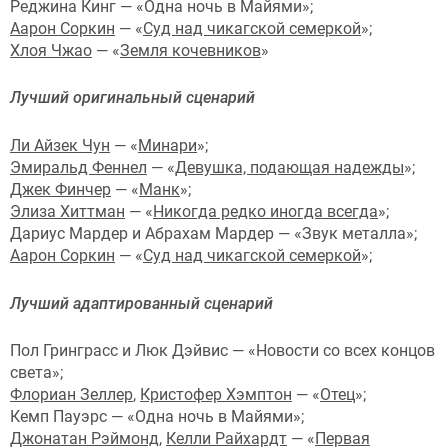
Реджина Кинг — «Одна ночь в Майями»;
Аарон Соркин
— «
Суд над чикагской семеркой
»;
Хлоя Чжао
— «
Земля кочевников
»
Лучший оригинальный сценарий
Ли Айзек Чун
— «
Минари
»;
Эмиральд Феннел
— «
Девушка, подающая надежды
»;
Джек Финчер
— «
Манк
»;
Элиза Хиттман
— «
Никогда редко иногда всегда
»;
Дариус Мардер и Абрахам Мардер — «Звук металла»;
Аарон Соркин
— «
Суд над чикагской семеркой
»;
Лучший адаптированный сценарий
Пол Гринграсс и Люк Дэйвис — «Новости со всех концов
света»;
Флориан Зеллер
,
Кристофер Хэмптон
— «
Отец
»;
Кемп Пауэрс — «Одна ночь в Майями»;
Джонатан Рэймонд
,
Келли Райхардт
— «
Первая