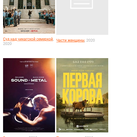
,
Суд над чикагской семеркой
, 2020
Части женщины
2020