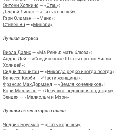
Энтони Хопкинс
— «
Отец
»;
Делрой Линдо
— «
Пять корешей
»;
Гэри Олдман
— «
Манк
»;
Стивен Ян
— «
Минари
»;
Лучшая актриса
Виола Дэвис
— «Ма Рейни: мать блюза»;
Андра Дей — «Соединённые Штаты против Билли
Холидей»;
Сидни Флэнигэн
— «
Никогда редко иногда всегда
»;
Ванесса Кирби
— «
Части женщины
»;
Фрэнсис МакДорманд
— «
Земля кочевников
»;
Кэри Маллиган
— «
Девушка, подающая надежды
»;
Зендея
— «Малкольм и Мэри»
Лучший актер второго плана
Чедвик Боузман
— «
Пять корешей
»;