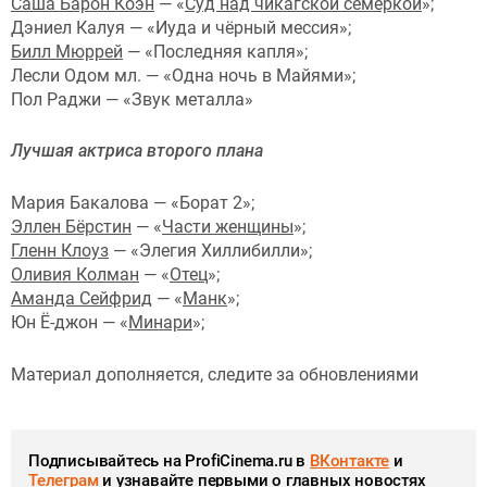
Саша Барон Коэн
— «
Суд над чикагской семеркой
»;
Дэниел Калуя — «Иуда и чёрный мессия»;
Билл Мюррей
— «Последняя капля»;
Лесли Одом мл. — «Одна ночь в Майями»;
Пол Раджи — «Звук металла»
Лучшая актриса второго плана
Мария Бакалова — «Борат 2»;
Эллен Бёрстин
— «
Части женщины
»;
Гленн Клоуз
— «Элегия Хиллибилли»;
Оливия Колман
— «
Отец
»;
Аманда Сейфрид
— «
Манк
»;
Юн Ё-джон — «
Минари
»;
Материал дополняется, следите за обновлениями
Подписывайтесь на ProfiCinema.ru в
ВКонтакте
и
Телеграм
и узнавайте первыми о главных новостях