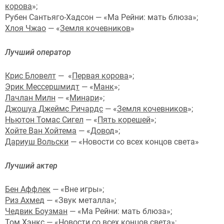
корова
»;
Рубен Сантьяго-Хадсон — «Ма Рейни: мать блюза»;
Хлоя Чжао
— «
Земля кочевников
»
Лучший оператор
Крис Бловелт
— «
Первая корова
»;
Эрик Мессершмидт
— «
Манк
»;
Лачлан Милн
— «
Минари
»;
Джошуа Джеймс Ричардс
— «
Земля кочевников
»;
Ньютон Томас Сигел
— «
Пять корешей
»;
Хойте Ван Хойтема
— «
Довод
»;
Дариуш Вольски
— «Новости со всех концов света»
Лучший актер
Бен Аффлек
— «Вне игры»;
Риз Ахмед
— «Звук металла»;
Чедвик Боузман
— «Ма Рейни: мать блюза»;
Том Хэнкс
— «Новости со всех концов света»;