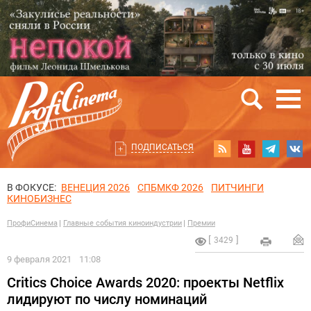
ПОДПИСАТЬСЯ
В ФОКУСЕ:
ВЕНЕЦИЯ 2026
СПБМКФ 2026
ПИТЧИНГИ
КИНОБИЗНЕС
ПрофиСинема
Главные события киноиндустрии
Премии
3429
9 февраля 2021
11:08
Critics Choice Awards 2020: проекты Netflix
лидируют по числу номинаций