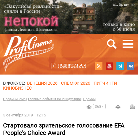
ПОДПИСАТЬСЯ
В ФОКУСЕ:
ВЕНЕЦИЯ 2026
СПБМКФ 2026
ПИТЧИНГИ
КИНОБИЗНЕС
ПрофиСинема
Главные события киноиндустрии
Премии
3687
3 сентября 2019
12:15
Стартовало зрительское голосование EFA
People's Choice Award