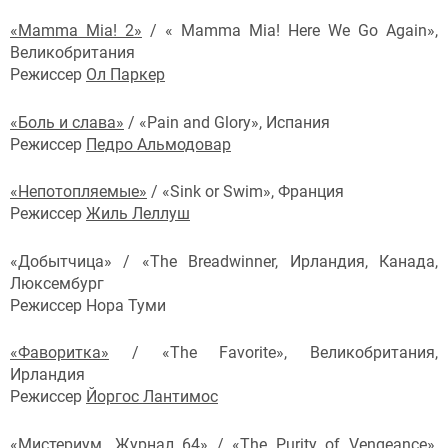
«Mamma Mia! 2»
/ « Mamma Mia! Here We Go Again»,
Великобритания
Режиссер
Ол Паркер
«Боль и слава»
/ «Pain and Glory», Испания
Режиссер
Педро Альмодовар
«Непотопляемые»
/ «Sink or Swim», Франция
Режиссер
Жиль Леллуш
«Добытчица» / «The Breadwinner, Ирландия, Канада,
Люксембург
Режиссер Нора Туми
«Фаворитка»
/ «The Favorite», Великобритания,
Ирландия
Режиссер
Йоргос Лантимос
«Мистериум. Журнал 64» / «The Purity of Vengeance»,