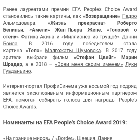
Ранее лауреатами премии EFA People’s Choice Award
становились такие картины, как
«Возвращение»
Педро
Альмодовара
,
«Жизнь прекрасна» Роберто
Бениньи
,
«Амели» Жан-Пьера Жене
,
«Головой о
стену»
Фатиха Акина
и
«Миллионер из трущоб»
Дэнни
Бойла
. В 2016 году победителем стала
картина
«Тело»
Малгожаты Шумовска
. В 2017 году
зрители выбрали фильм
«Стефан Цвейг» Марии
Шрадер
, а в 2018 –
«Зови меня своим именем»
Луки
Гуаданьино
.
Интернет-портал ПрофиСинема уже восьмой год подряд
является эксклюзивным информационным партнером
EFA, помогая собирать голоса для награды People's
Choice Awards.
Номинанты на EFA People's Choice Award 2019:
«На границе миров»
/ «Border», Швеция, Дания