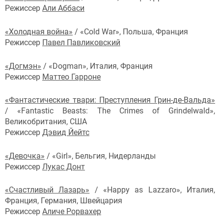
Режиссер
Али Аббаси
«Холодная война»
/ «Cold War», Польша, Франция
Режиссер
Павел Павликовский
«Догмэн»
/ «Dogman», Италия, Франция
Режиссер
Маттео Гарроне
«Фантастические твари: Преступления Грин-де-Вальда»
/ «Fantastic Beasts: The Crimes of Grindelwald»,
Великобритания, США
Режиссер
Дэвид Йейтс
«Девочка»
/ «Girl», Бельгия, Нидерланды
Режиссер
Лукас Донт
«Счастливый Лазарь»
/ «Happy as Lazzaro», Италия,
Франция, Германия, Швейцария
Режиссер
Аличе Рорвахер