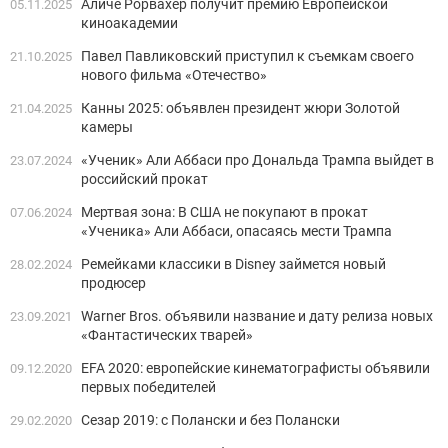
Аличе Рорвахер получит премию Европейской
05.11.2025
киноакадемии
Павел Павликовский приступил к съемкам своего
21.10.2025
нового фильма «Отечество»
Канны 2025: объявлен президент жюри Золотой
21.04.2025
камеры
«Ученик» Али Аббаси про Дональда Трампа выйдет в
23.07.2024
российский прокат
Мертвая зона: В США не покупают в прокат
07.06.2024
«Ученика» Али Аббаси, опасаясь мести Трампа
Ремейками классики в Disney займется новый
28.02.2024
продюсер
Warner Bros. объявили название и дату релиза новых
23.09.2021
«Фантастических тварей»
EFA 2020: европейские кинематографисты объявили
09.12.2020
первых победителей
Сезар 2019: с Полански и без Полански
29.02.2020