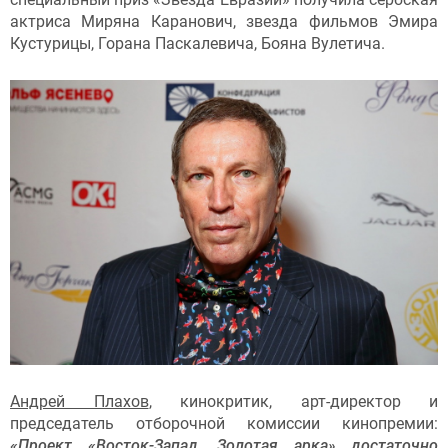
актриса Миряна Каранович, звезда фильмов Эмира
Кустурицы, Горана Паскалевича, Бояна Вулетича.
Андрей Плахов
, кинокритик, арт-директор и
председатель отборочной комиссии кинопремии:
«Проект «Восток-Запад. Золотая арка» достаточно