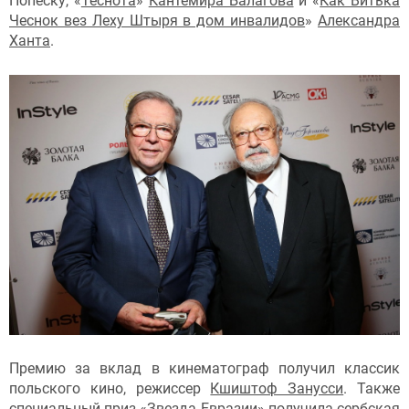
Попеску, «
Теснота
»
Кантемира Балагова
и «
Как Витька
Чеснок вез Леху Штыря в дом инвалидов
»
Александра
Ханта
.
Премию за вклад в кинематограф получил классик
польского кино, режиссер
Кшиштоф Занусси
. Также
специальный приз «Звезда Евразии» получила сербская