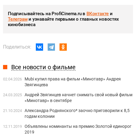
Подписывайтесь на ProfiCinema.ru в
ВКонтакте
и
Телеграм
и узнавайте первыми о главных новостях
кинобизнеса
Поделиться:
Все новости о фильме
Mubi купил права на фильм «Минотавр» Андрея
02.04.2026
Звягинцева
Андрей Звягинцев начнет снимать свой новый фильм
24.03.2025
«Минотавр» в сентябре
Александра Роднянского* заочно приговорили к 8,5
21.10.2024
годам колонии
Объявлены номинанты на премию Золотой единорог
12.11.2019
2019