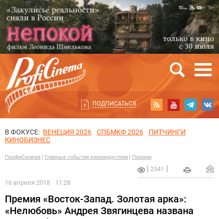
ПОДПИСАТЬСЯ
В ФОКУСЕ:
ВЕНЕЦИЯ 2026
СПБМКФ 2026
ПИТЧИНГИ
КИНОБИЗНЕС
ПрофиСинема
Главные события киноиндустрии
Премии
2541
16 апреля 2018
11:28
Премия «Восток-Запад. Золотая арка»:
«Нелюбовь» Андрея Звягинцева названа