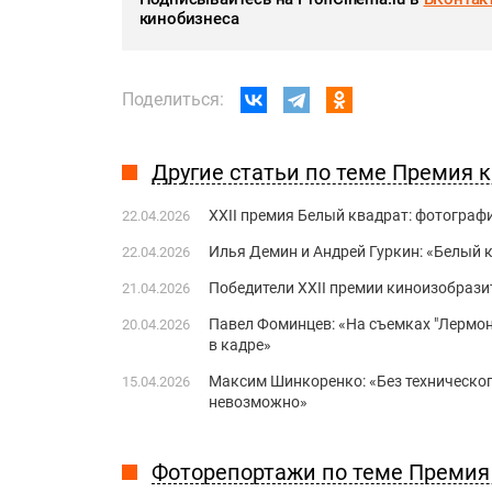
кинобизнеса
Поделиться:
Другие статьи по теме Премия 
XXII премия Белый квадрат: фотограф
22.04.2026
Илья Демин и Андрей Гуркин: «Белый
22.04.2026
Победители XXII премии киноизобрази
21.04.2026
Павел Фоминцев: «На съемках "Лермон
20.04.2026
в кадре»
Максим Шинкоренко: «Без техническо
15.04.2026
невозможно»
Фоторепортажи по теме Премия 