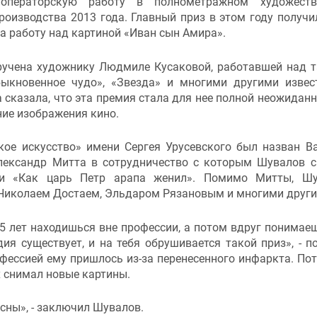
операторскую работу в полнометражном художеств
оизводства 2013 года. Главный приз в этом году получи
а работу над картиной «Иван сын Амира».
ручена художнику Людмиле Кусаковой, работавшей над 
быкновенное чудо», «Звезда» и многими другими изве
 сказала, что эта премия стала для нее полной неожидан
ие изображения кино.
кое искусство» имени Сергея Урусевского был назван В
лександр Митта в сотрудничество с которым Шувалов 
 и «Как царь Петр арапа женил». Помимо Митты, Шу
 Николаем Достаем, Эльдаром Рязановым и многими други
5 лет находишься вне профессии, а потом вдруг понимаеш
дия существует, и на тебя обрушивается такой приз», - п
офессией ему пришлось из-за перенесенного инфаркта. Пот
х снимал новые картины.
 сны», - заключил Шувалов.