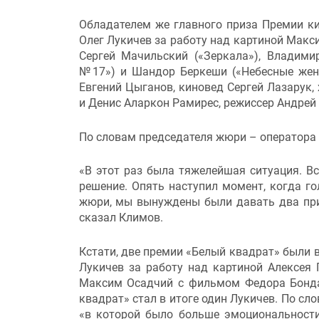
Обладателем же главного приза Премии ки
Олег Лукичев за работу над картиной Мак
Сергей Мачильский («Зеркала»), Владими
№17») и Шандор Беркеши («Небесные жены
Евгений Цыганов, киновед Сергей Лазарук
и Денис Аларкон Рамирес, режиссер Андрей
По словам председателя жюри – оператора 
«В этот раз была тяжелейшая ситуация. В
решение. Опять наступил момент, когда го
жюри, мы вынуждены были давать два приза
сказал Климов.
Кстати, две премии «Белый квадрат» были в
Лукичев за работу над картиной Алексея 
Максим Осадчий с фильмом Федора Бонда
квадрат» стал в итоге один Лукичев. По с
«в которой было больше эмоциональности,