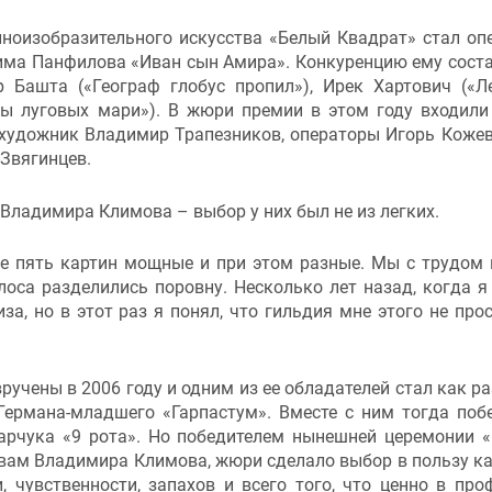
ноизобразительного искусства «Белый Квадрат» стал оп
сима Панфилова «Иван сын Амира». Конкуренцию ему сост
р Башта («Географ глобус пропил»), Ирек Хартович («Л
 луговых мари»). В жюри премии в этом году входили
, художник Владимир Трапезников, операторы Игорь Коже
 Звягинцев.
Владимира Климова – выбор у них был не из легких.
се пять картин мощные и при этом разные. Мы с трудом
лоса разделились поровну. Несколько лет назад, когда я
, но в этот раз я понял, что гильдия мне этого не прост
ручены в 2006 году и одним из ее обладателей стал как ра
Германа-младшего «Гарпастум». Вместе с ним тогда поб
рчука «9 рота». Но победителем нынешней церемонии 
ловам Владимира Климова, жюри сделало выбор в пользу ка
 чувственности, запахов и всего того, что ценно в про