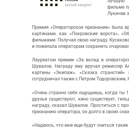
лучшую 
фильме пр
Лукичев з
Премия «Операторское признание» была в
картинами, как «Покровские ворота», «О
фильмами. Получая свою награду, Кусакова
и пожелала операторам сохранить очарован
Лауреатом премии «За вклад в операторс
Шувалов. Награду ему вручал режиссер А
картины «Экипаж», «Сказка странстий»
сотрудничал также с Петром Тодоровским,
«Очень странно себя ощущаешь, когда ты 1
друзья существуют, кино существует, гиль
награду, сказал Шувалов. Проститься с пр
признанию оператора, он долго в своих сна
«Надеюсь, что мне еще будут сниться такие