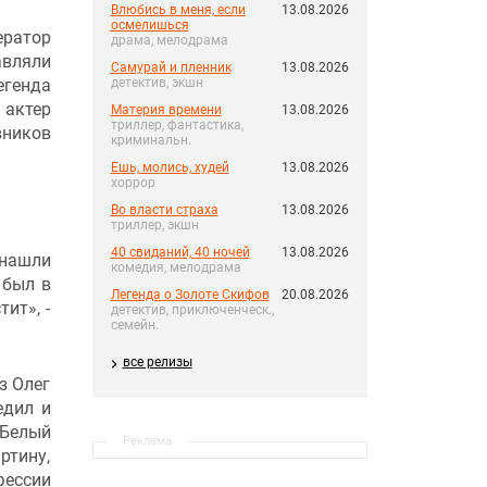
Влюбись в меня, если
13.08.2026
осмелишься
ератор
драма, мелодрама
авляли
Самурай и пленник
13.08.2026
егенда
детектив, экшн
 актер
Материя времени
13.08.2026
триллер, фантастика,
вников
криминальн.
Ешь, молись, худей
13.08.2026
хоррор
Во власти страха
13.08.2026
триллер, экшн
40 свиданий, 40 ночей
13.08.2026
 нашли
комедия, мелодрама
 был в
Легенда о Золоте Скифов
20.08.2026
ит», -
детектив, приключенческ.,
семейн.
все релизы
з Олег
едил и
«Белый
Реклама
ртину,
фессии