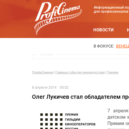
Информационный по
для профессионалов
НОВОСТИ
В ФОКУСЕ:
ВЕНЕЦ
Реклама
ПрофиСинема
Главные события киноиндустрии
Премии
8 апреля 2014
05:02
Олег Лукичев стал обладателем п
7 апреля
детском 
Премии оп