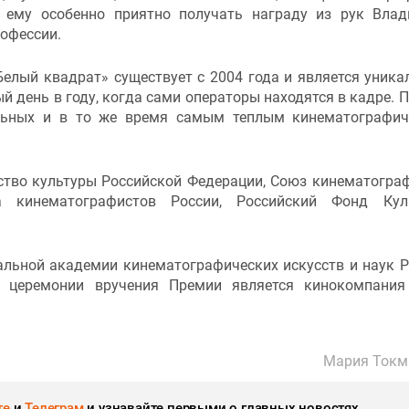
о ему особенно приятно получать награду из рук Вла
рофессии.
Белый квадрат» существует с 2004 года и является уник
й день в году, когда сами операторы находятся в кадре. 
ильных и в то же время самым теплым кинематографи
ство культуры Российской Федерации, Союз кинематогра
а кинематографистов России, Российский Фонд Куль
льной академии кинематографических искусств и наук Р
я церемонии вручения Премии является кинокомпани
Мария Токм
те
и
Телеграм
и узнавайте первыми о главных новостях