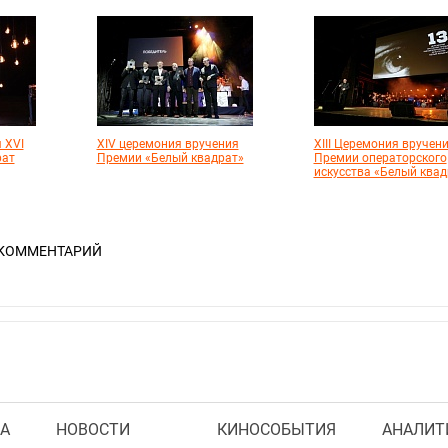
 XVI
XIV церемония вручения
XIII Церемония вручен
рат
Премии «Белый квадрат»
Премии операторского
искусства «Белый квад
 КОММЕНТАРИЙ
А
НОВОСТИ
КИНОСОБЫТИЯ
АНАЛИТ