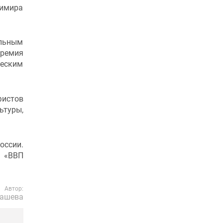
димира
альным
Премия
ческим
фистов
туры,
оссии.
я «ВВП
Автор:
ашева