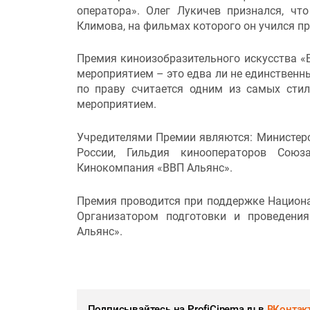
оператора». Олег Лукичев признался, чт
Климова, на фильмах которого он учился п
Премия киноизобразительного искусства «
мероприятием – это едва ли не единственны
по праву считается одним из самых ст
мероприятием.
Учредителями Премии являются: Министер
России, Гильдия кинооператоров Союз
Кинокомпания «ВВП Альянс».
Премия проводится при поддержке Национа
Организатором подготовки и проведени
Альянс».
Подписывайтесь на ProfiCinema.ru в
ВКонтак