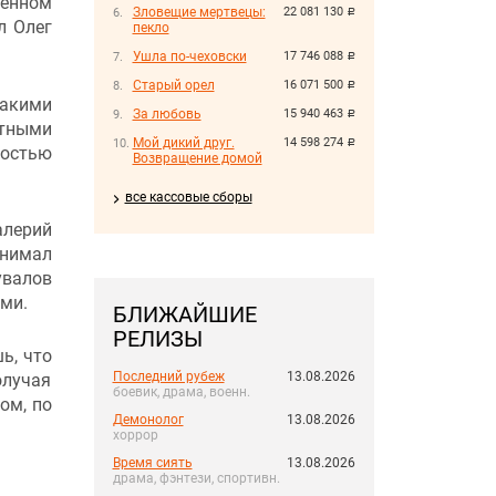
енном
Зловещие мертвецы:
22 081 130
руб.
л Олег
пекло
Ушла по-чеховски
17 746 088
руб.
Старый орел
16 071 500
руб.
такими
За любовь
15 940 463
руб.
стными
Мой дикий друг.
14 598 274
руб.
ностью
Возвращение домой
все кассовые сборы
алерий
снимал
валов
ми.
БЛИЖАЙШИЕ
РЕЛИЗЫ
ь, что
Последний рубеж
13.08.2026
олучая
боевик, драма, военн.
ом, по
Демонолог
13.08.2026
хоррор
Время сиять
13.08.2026
драма, фэнтези, спортивн.