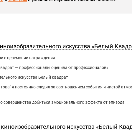
киноизобразительного искусства «Белый Квадр
ии с церемонии награждения
 квадрат — профессионалы оценивают профессионалов»
тельного искусства Белый квадрат
това" я постоянно следил за соотношением события и чистой атм
го совершенства добиться эмоционального эффекта от эпизода
киноизобразительного искусства «Белый Ква