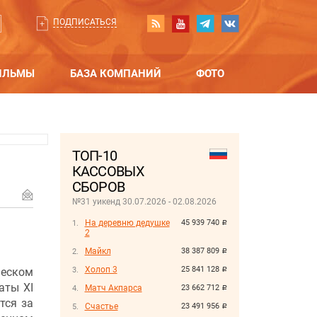
ПОДПИСАТЬСЯ
ИЛЬМЫ
БАЗА КОМПАНИЙ
ФОТО
ТОП-10
КАССОВЫХ
СБОРОВ
№31 уикенд 30.07.2026 - 02.08.2026
На деревню дедушке
45 939 740
руб.
2
Майкл
38 387 809
руб.
Холоп 3
25 841 128
еском
руб.
аты XI
Матч Акпарса
23 662 712
руб.
тся за
Счастье
23 491 956
руб.