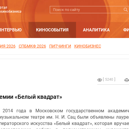
ртал
 кинобизнеса
ИНТЕРВЬЮ
КИНОСОБЫТИЯ
АНАЛИТИКА
Ф
ИЯ 2026
СПБМКФ 2026
ПИТЧИНГИ
КИНОБИЗНЕС
5240
ремии «Белый квадрат»
 2014 года в Московском государственном академич
музыкальном театре им. Н. И. Сац были объявлены лауре
ераторского искусства «Белый квадрат», которая вручае