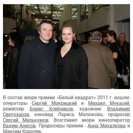
В состав жюри премии «Белый квадрат» 2011 г. вошли:
операторы
Сергей Мокрицкий
и
Михаил Мукасей
,
режиссер
Борис Хлебников
, художник
Владимир
Светозаров
, киновед Лариса Малюкова, продюсер
Сергей Мелькумов
. Возглавил жюри кинооператор
Вадим Алисов
. Продюсеры премии -
Анна Михалкова
и
Максим Королев
.