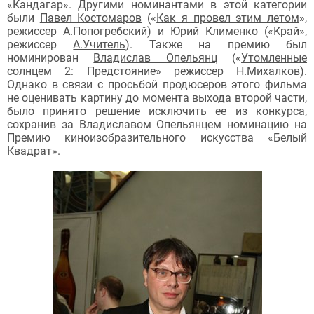
«Кандагар». Другими номинантами в этой категории
были
Павел Костомаров
(«
Как я провел этим летом
»,
режиссер
А.Попогребский
) и
Юрий Клименко
(«
Край
»,
режиссер
А.Учитель
). Также на премию был
номинирован
Владислав Опельянц
(«
Утомленные
солнцем 2: Предстояние
» режиссер
Н.Михалков
).
Однако в связи с просьбой продюсеров этого фильма
не оценивать картину до момента выхода второй части,
было принято решение исключить ее из конкурса,
сохранив за Владиславом Опельянцем номинацию на
Премию киноизобразительного искусства «Белый
Квадрат».