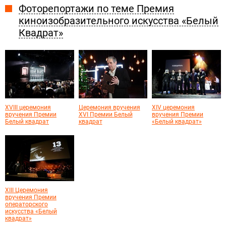
Фоторепортажи по теме Премия
киноизобразительного искусства «Белый
Квадрат»
XVIII церемония
Церемония вручения
XIV церемония
вручения Премии
XVI Премии Белый
вручения Премии
Белый квадрат
квадрат
«Белый квадрат»
XIII Церемония
вручения Премии
операторского
искусства «Белый
квадрат»