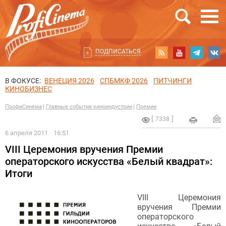
ПОДПИСАТЬСЯ
В ФОКУСЕ:
ВЕНЕЦИЯ 2026
СПБМКФ 2026
ПИТЧИНГИ
КИНОБИЗНЕС
ПрофиСинема
Главные события киноиндустрии
Премии
7338
6 апреля 2011
16:51
VIII Церемония вручения Премии
операторского искусства «Белый квадрат»:
Итоги
VIII Церемония
вручения Премии
операторского