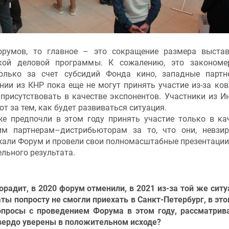
орумов, то главное – это сокращение размера выста
ской деловой программы. К сожалению, это законом
только за счет субсидий Фонда кино, западные парт
нии из КНР пока еще не могут принять участие из-за ко
 присутствовать в качестве экспонентов. Участники из И
 за тем, как будет развиваться ситуация.
е предпочли в этом году принять участие только в ка
им партнерам–дистрибьюторам за то, что они, невзи
жали Форум и провели свои полномасштабные презентации,
льного результата.
радит, в 2020 форум отменили, в 2021 из-за той же ситу
ы попросту не смогли приехать в Санкт-Петербург, в это
просы с проведением Форума в этом году, рассматрив
вердо уверены в положительном исходе?