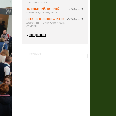
триллер, экшн
40 свиданий, 40 ночей
13.08.2026
комедия, мелодрама
Легенда о Золоте Скифов
20.08.2026
детектив, приключенческ.,
семейн.
все релизы
Реклама