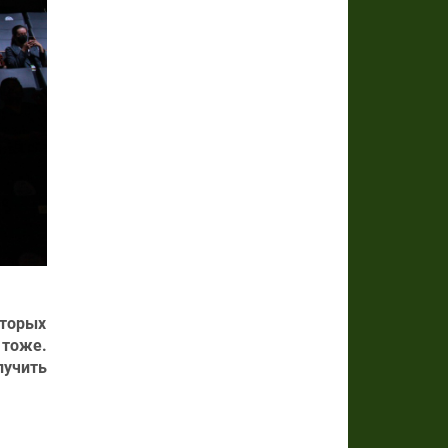
оторых
 тоже.
лучить