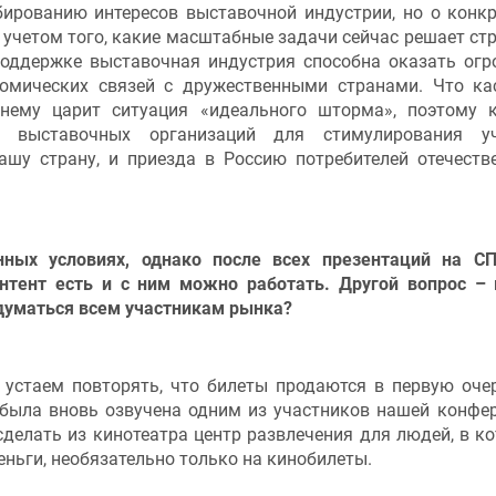
бированию интересов выставочной индустрии, но о конк
с учетом того, какие масштабные задачи сейчас решает стр
поддержке выставочная индустрия способна оказать ог
омических связей с дружественными странами. Что ка
жнему царит ситуация «идеального шторма», поэтому 
а выставочных организаций для стимулирования уч
ашу страну, и приезда в Россию потребителей отечеств
енных условиях, однако после всех презентаций на 
нтент есть и с ним можно работать. Другой вопрос –
адуматься всем участникам рынка?
е устаем повторять, что билеты продаются в первую оче
 была вновь озвучена одним из участников нашей конфе
сделать из кинотеатра центр развлечения для людей, в к
еньги, необязательно только на кинобилеты.