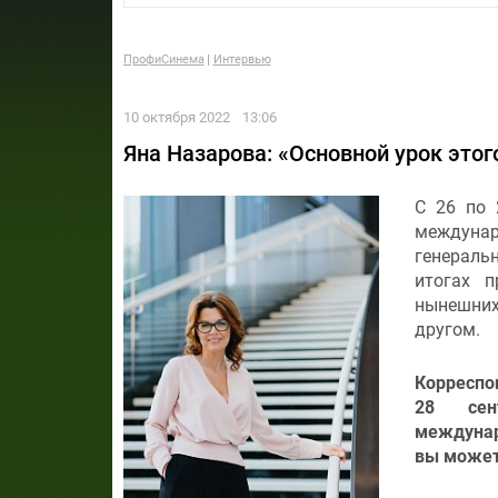
ПрофиСинема
Интервью
10 октября 2022
13:06
Яна Назарова: «Основной урок этог
С 26 по 
междуна
генераль
итогах п
нынешних
другом.
Корреспо
28 сен
междунар
вы может