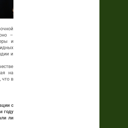
вочной
ерно –
неры и
видных
ндии и
честве
рая на
 что в
ации с
м году
али ли