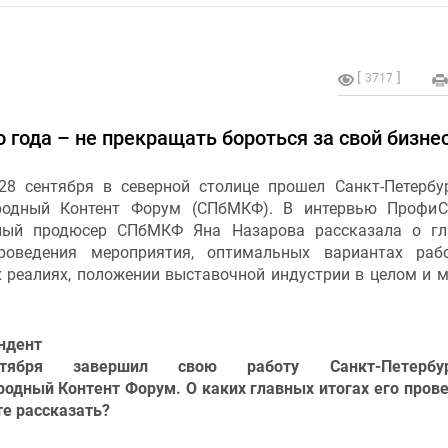
3717
о года – не прекращать бороться за свой бизне
28 сентября в северной столице прошел Санкт-Петербу
родный Контент Форум (СПбМКФ). В интервью ПрофиС
ный продюсер СПбМКФ Яна Назарова рассказала о гл
роведения мероприятия, оптимальных вариантах раб
 реалиях, положении выставочной индустрии в целом и 
ндент
тября завершил свою работу Санкт-Петербур
одный Контент Форум. О каких главных итогах его пров
е рассказать?