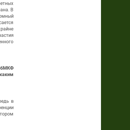
ретных
ана. В
ромный
сается
крайне
астия
енного
СПбМКФ
 каким
редь в
ренции
отором