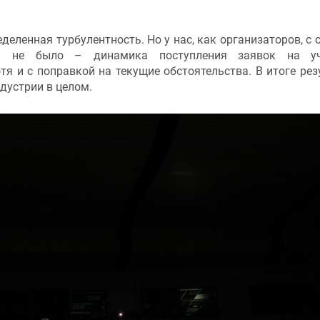
деленная турбулентность. Но у нас, как организаторов, с 
ий не было – динамика поступления заявок на уч
тя и с поправкой на текущие обстоятельства. В итоге рез
дустрии в целом.