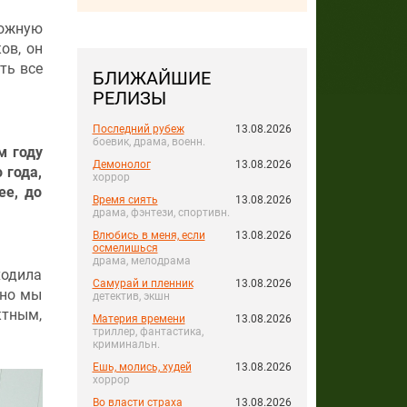
ожную
ов, он
ть все
БЛИЖАЙШИЕ
РЕЛИЗЫ
Последний рубеж
13.08.2026
боевик, драма, военн.
м году
Демонолог
13.08.2026
 года,
хоррор
ее, до
Время сиять
13.08.2026
драма, фэнтези, спортивн.
Влюбись в меня, если
13.08.2026
осмелишься
драма, мелодрама
ходила
Самурай и пленник
13.08.2026
 но мы
детектив, экшн
ктным,
Материя времени
13.08.2026
триллер, фантастика,
криминальн.
Ешь, молись, худей
13.08.2026
хоррор
Во власти страха
13.08.2026