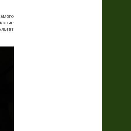
самого
астие
ультат