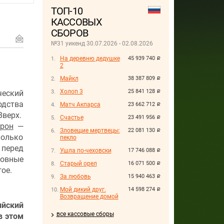
ТОП-10
КАССОВЫХ
СБОРОВ
№31 уикенд 30.07.2026 - 02.08.2026
На деревню дедушке
45 939 740
руб.
2
Майкл
38 387 809
руб.
Холоп 3
25 841 128
ческий
руб.
одства
Матч Акпарса
23 662 712
руб.
верх.
Счастье
23 491 956
руб.
рон
—
Зловещие мертвецы:
22 081 130
руб.
колько
пекло
 перед
Ушла по-чеховски
17 746 088
руб.
новные
Старый орел
16 071 500
руб.
ое.
За любовь
15 940 463
руб.
Мой дикий друг.
14 598 274
руб.
Возвращение домой
ийский
все кассовые сборы
в этом