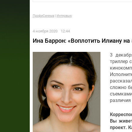
ПрофиСинема
Интервью
4 ноября 2020
12:44
Ина Баррон: «Воплотить Илиану н
3 декабр
триллер 
кинокомп
Исполнит
рассказа
сложно бы
съемками
различия 
Корреспо
Вы живет
проект. К