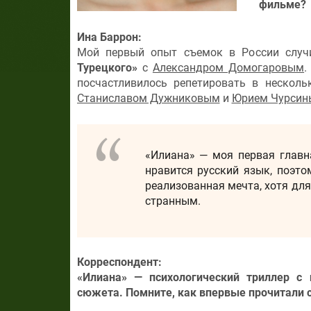
фильме?
Ина Баррон:
Мой первый опыт съемок в России случи
Турецкого»
с
Александром Домогаровым
.
посчастливилось репетировать в нескол
Станиславом Дужниковым
и
Юрием Чурси
«Илиана» — моя первая главна
нравится русский язык, поэто
реализованная мечта, хотя для
странным.
Корреспондент:
«Илиана»
— психологический триллер с
сюжета. Помните, как впервые прочитали с