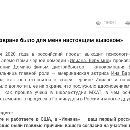
10484
а экране было для меня настоящим вызовом»
я 2020 года в российский прокат выходит психологи
с элементами черной комедии «
Илиана. Верь мне
» произв
ании Домино фильм, дистрибьютор — кинокомпания В
ельница главной роли — американская актриса
Ина Бар
ла, как она относится к своей героине Илиане и нас
ло воплотить ее на экране, что послужило вдохновением
, как прошла учеба в школе-студии МХАТ, в чем ос
съемочного процесса в Голливуде и в России и многое друг
ндент:
е и работаете в США, а «Илиана» — ваш первый росс
акие были главные причины вашего согласия на участие 