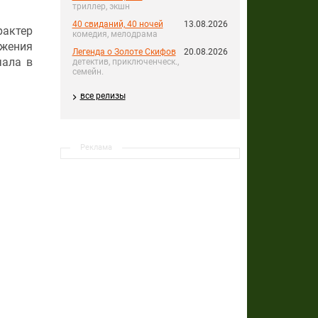
триллер, экшн
40 свиданий, 40 ночей
13.08.2026
рактер
комедия, мелодрама
ажения
Легенда о Золоте Скифов
20.08.2026
чала в
детектив, приключенческ.,
семейн.
все релизы
Реклама