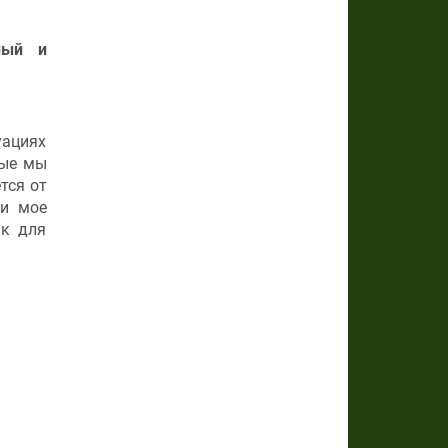
ный и
уациях
рые мы
тся от
 и мое
ак для