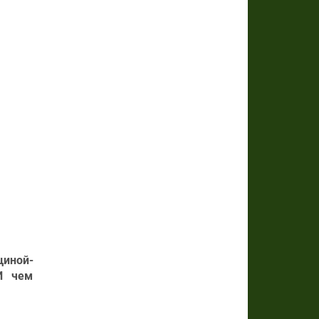
щиной-
И чем