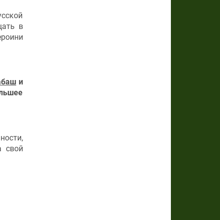
усской
щать в
ероини
абаш
и
льшее
ности,
а свой