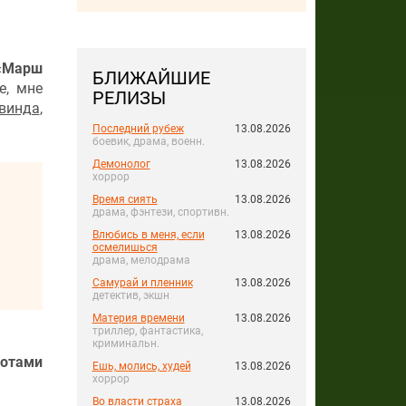
Марш
БЛИЖАЙШИЕ
е, мне
РЕЛИЗЫ
винда
,
Последний рубеж
13.08.2026
боевик, драма, военн.
Демонолог
13.08.2026
хоррор
Время сиять
13.08.2026
драма, фэнтези, спортивн.
Влюбись в меня, если
13.08.2026
осмелишься
драма, мелодрама
Самурай и пленник
13.08.2026
детектив, экшн
Материя времени
13.08.2026
триллер, фантастика,
криминальн.
отами
Ешь, молись, худей
13.08.2026
хоррор
Во власти страха
13.08.2026