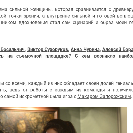
ма сильной женщины, которая сравнивается с древнер
ой точки зрения, а внутренне сильной и готовой вопло
очником вдохновения стал сам сценарий и образ моей г
 Босильчич
,
Виктор Сухоруков
,
Анна Чурина
,
Алексей Бар
ись на съемочной площадке? С кем возникло наибо
ы со всеми, каждый из них обладает своей долей гениаль
тить, ведь от работы с каждым из команды я получил
то самой искрометной была игра с
Макаром Запорожским
.