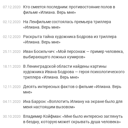
Кто смеется последним: противостояние полов в
07.12.2020
фильме «Илиана. Верь мне»
На Ленфильме состоялась премьера триллера
02.12.2020
«Илиана. Верь мне»
Раскрыта тайна художника Бодрова из триллера
02.12.2020
«Илиана. Верь мне»
Иван Босильчич: «Мой персонаж — пример человека,
25.11.2020
выбирающего ложных кумиров»
В Ленинградской области найдены картины
18.11.2020
художника Ивана Бодрова — героя психологического
триллера «Илиана. Верь мне»
Десять интересных фактов о фильме «Илиана. Верь
12.11.2020
мне»
Ина Баррон: «Воплотить Илиану на экране было для
04.11.2020
меня настоящим вызовом»
Владимир Койфман: «Мне было интересно заглянуть
30.10.2020
в бездну, которую может скрывать душа человека»