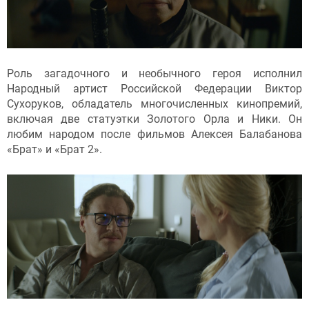
Роль загадочного и необычного героя исполнил
Народный артист Российской Федерации Виктор
Сухоруков, обладатель многочисленных кинопремий,
включая две статуэтки Золотого Орла и Ники. Он
любим народом после фильмов Алексея Балабанова
«Брат» и «Брат 2».