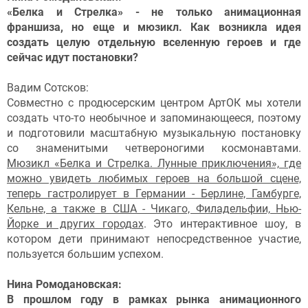
«Белка и Стрелка» - не только анимационная
франшиза, но еще и мюзикл. Как возникла идея
создать целую отдельную вселенную героев и где
сейчас идут постановки?
Вадим Сотсков:
Совместно с продюсерским центром АртОК мы хотели
создать что-то необычное и запоминающееся, поэтому
и подготовили масштабную музыкальную постановку
со знаменитыми четвероногими космонавтами.
Мюзикл «Белка и Стрелка. Лунные приключения», где
можно увидеть любимых героев на большой сцене,
теперь гастролирует в Германии - Берлине, Гамбурге,
Кельне, а также в США - Чикаго, Филадельфии, Нью-
Йорке и других городах
. Это интерактивное шоу, в
котором дети принимают непосредственное участие,
пользуется большим успехом.
Нина Ромодановская:
В прошлом году в рамках рынка анимационного