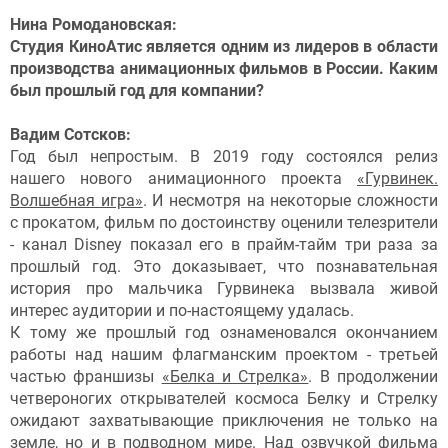
Нина Ромодановская:
Студия КиноАтис является одним из лидеров в области
производства анимационных фильмов в России. Каким
был прошлый год для компании?
Вадим Сотсков:
Год был непростым. В 2019 году состоялся релиз
нашего нового анимационного проекта
«Гурвинек.
Волшебная игра»
. И несмотря на некоторые сложности
с прокатом, фильм по достоинству оценили телезрители
- канал Disney показал его в прайм-тайм три раза за
прошлый год. Это доказывает, что познавательная
история про мальчика Гурвинека вызвала живой
интерес аудитории и по-настоящему удалась.
К тому же прошлый год ознаменовался окончанием
работы над нашим флагманским проектом - третьей
частью франшизы
«Белка и Стрелка»
. В продолжении
четвероногих открывателей космоса Белку и Стрелку
ожидают захватывающие приключения не только на
земле, но и в подводном мире. Над озвучкой фильма