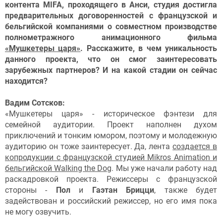
контента MIFA, проходящего в Анси, студия достигла
предварительных договоренностей с французской и
бельгийской компаниями о совместном производстве
полнометражного анимационного фильма
«Мушкетеры царя»
. Расскажите, в чем уникальность
данного проекта, что он смог заинтересовать
зарубежных партнеров? И на какой стадии он сейчас
находится?
Вадим Сотсков:
«Мушкетеры царя» - историческое фэнтези для
семейной аудитории. Проект наполнен духом
приключений и тонким юмором, поэтому и молодежную
аудиторию он тоже заинтересует. Да, лента
создается в
копродукции с французской студией Mikros Animation и
бельгийской Walking the Dog
. Мы уже начали работу над
раскадровкой проекта. Режиссеры с французской
стороны -
Пол
и
Гаэтан Брицци
, также будет
задействован и российский режиссер, но его имя пока
не могу озвучить.