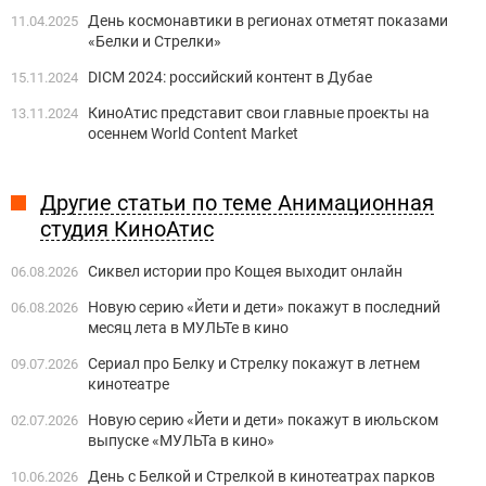
День космонавтики в регионах отметят показами
11.04.2025
«Белки и Стрелки»
DICM 2024: российский контент в Дубае
15.11.2024
КиноАтис представит свои главные проекты на
13.11.2024
осеннем World Content Market
Другие статьи по теме Анимационная
студия КиноАтис
Сиквел истории про Кощея выходит онлайн
06.08.2026
Новую серию «Йети и дети» покажут в последний
06.08.2026
месяц лета в МУЛЬТе в кино
Сериал про Белку и Стрелку покажут в летнем
09.07.2026
кинотеатре
Новую серию «Йети и дети» покажут в июльском
02.07.2026
выпуске «МУЛЬТа в кино»
День с Белкой и Стрелкой в кинотеатрах парков
10.06.2026