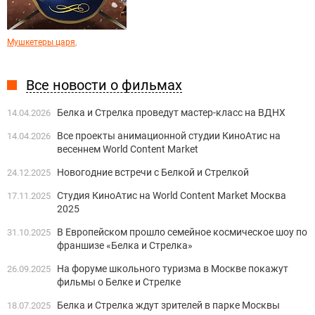
,
Мушкетеры царя
Все новости о фильмах
Белка и Стрелка проведут мастер-класс на ВДНХ
14.04.2026
Все проекты анимационной студии КиноАтис на
14.04.2026
весеннем World Content Market
Новогодние встречи с Белкой и Стрелкой
24.12.2025
Студия КиноАтис на World Content Market Москва
17.11.2025
2025
В Европейском прошло семейное космическое шоу по
31.10.2025
франшизе «Белка и Стрелка»
На форуме школьного туризма в Москве покажут
26.09.2025
фильмы о Белке и Стрелке
Белка и Стрелка ждут зрителей в парке Москвы
18.07.2025