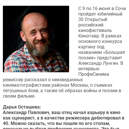
С 9 по 16 июня в Сочи
пройдет юбилейный
30 Открытый
российский
кинофестиваль
Кинотавр. В рамках
основного конкурса
картину под
названием «Большая
поэзия» представит
Александр Лунгин. В
интервью
ПрофиСинема
режиссер рассказал о неизведанных
кинематографистами районах Москвы, о съемках
петушиных боев, а также об образах войны и поэзии в
своем фильме.
Дарья Осташева:
Александр Павлович, ваш отец начал карьеру в кино
как сценарист, а в качестве режиссера дебютировал в
40. Можно сказать, что вы пошли по его стопам,
изначально выбрав профессию сценариста. Это был