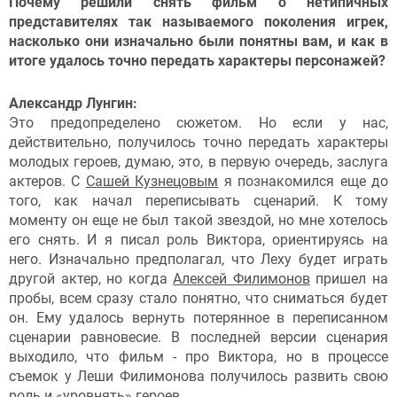
Почему решили снять фильм о нетипичных
представителях так называемого поколения игрек,
насколько они изначально были понятны вам, и как в
итоге удалось точно передать характеры персонажей?
Александр Лунгин:
Это предопределено сюжетом. Но если у нас,
действительно, получилось точно передать характеры
молодых героев, думаю, это, в первую очередь, заслуга
актеров. С
Сашей Кузнецовым
я познакомился еще до
того, как начал переписывать сценарий. К тому
моменту он еще не был такой звездой, но мне хотелось
его снять. И я писал роль Виктора, ориентируясь на
него. Изначально предполагал, что Леху будет играть
другой актер, но когда
Алексей Филимонов
пришел на
пробы, всем сразу стало понятно, что сниматься будет
он. Ему удалось вернуть потерянное в переписанном
сценарии равновесие. В последней версии сценария
выходило, что фильм - про Виктора, но в процессе
съемок у Леши Филимонова получилось развить свою
роль и «уровнять» героев.