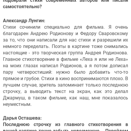
подбирали стихи современных авторов или писали
самостоятельно?
Александр Лунгин:
Стихи сочинили специально для фильма. Я очень
благодарен Андрею Родионову и Федору Сваровскому
за то, что они написали для нас стихи и разрешили их
немного переделать. Поэты в картине тоже снимались
настоящие - это творческая группа Андрея Родионова.
Главное стихотворение в фильме «Леха я или не Леха»
на моих глазах написал Родионов, а я потом дописал
пару четверостиший: нужно было добавить что-то
прямое и грубое. Стихи в кино воспринимаются плохо. В
лучшем случае, зритель запоминает только последнюю
строчку, а выводить текст на экран, как это делал
Джармуш, в таком фильме, как наш, мне показалось
неуместным.
Дарья Осташева:
Последнюю строчку из главного стихотворения в
вашей картине точно забыть невозможно... Перейдем