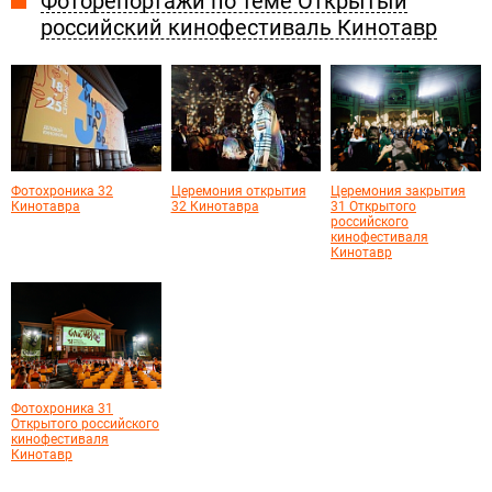
Фоторепортажи по теме Открытый
российский кинофестиваль Кинотавр
Фотохроника 32
Церемония открытия
Церемония закрытия
Кинотавра
32 Кинотавра
31 Открытого
российского
кинофестиваля
Кинотавр
Фотохроника 31
Открытого российского
кинофестиваля
Кинотавр