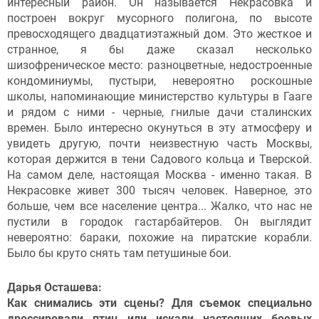
интересный район. Он называется Некрасовка и
построен вокруг мусорного полигона, по высоте
превосходящего двадцатиэтажный дом. Это жесткое и
странное, я бы даже сказал несколько
шизофреническое место: разноцветные, недостроенные
кондоминиумы, пустыри, невероятно роскошные
школы, напоминающие министерство культуры в Гааге
и рядом с ними - черные, гнилые дачи сталинских
времен. Было интересно окунуться в эту атмосферу и
увидеть другую, почти неизвестную часть Москвы,
которая держится в тени Садового кольца и Тверской.
На самом деле, настоящая Москва - именно такая. В
Некрасовке живет 300 тысяч человек. Наверное, это
больше, чем все население центра... Жалко, что нас не
пустили в городок гастарбайтеров. Он выглядит
невероятно: бараки, похожие на пиратские корабли.
Было бы круто снять там петушиные бои.
Дарья Осташева:
Как снимались эти сцены? Для съемок специально
дрессировали птиц или искали настоящих боевых