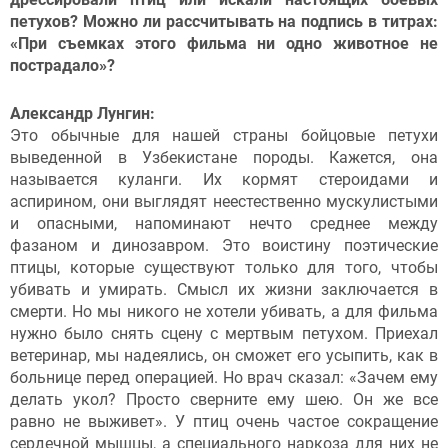
петухов? Можно ли рассчитывать на подпись в титрах:
«При съемках этого фильма ни одно животное не
пострадало»?
Александр Лунгин:
Это обычные для нашей страны бойцовые петухи
выведенной в Узбекистане породы. Кажется, она
называется куланги. Их кормят стероидами и
аспирином, они выглядят неестественно мускулистыми
и опасными, напоминают нечто среднее между
фазаном и динозавром. Это воистину поэтические
птицы, которые существуют только для того, чтобы
убивать и умирать. Смысл их жизни заключается в
смерти. Но мы никого не хотели убивать, а для фильма
нужно было снять сцену с мертвым петухом. Приехал
ветеринар, мы надеялись, он сможет его усыпить, как в
больнице перед операцией. Но врач сказал: «Зачем ему
делать укол? Просто сверните ему шею. Он же все
равно не выживет». У птиц очень частое сокращение
сердечной мышцы, а специального наркоза для них не