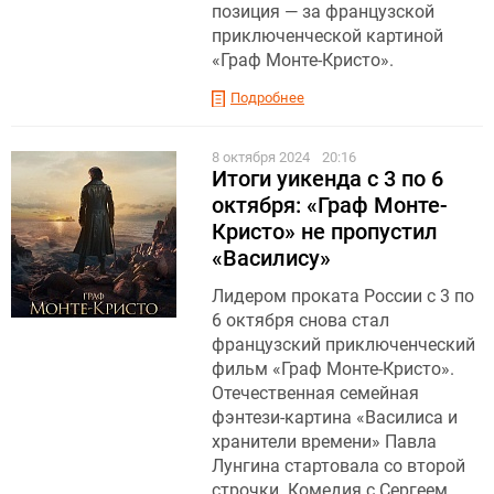
позиция — за французской
приключенческой картиной
«Граф Монте-Кристо».
Подробнее
8 октября 2024
20:16
Итоги уикенда с 3 по 6
октября: «Граф Монте-
Кристо» не пропустил
«Василису»
Лидером проката России с 3 по
6 октября снова стал
французский приключенческий
фильм «Граф Монте-Кристо».
Отечественная семейная
фэнтези-картина «Василиса и
хранители времени» Павла
Лунгина стартовала со второй
строчки. Комедия с Сергеем