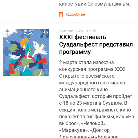
киностудии Союзмультфильм.
Подробнее
3 марта 2026
10:05
XXXI фестиваль
Суздальфест представил
программу
2 марта стала известна
конкурсная программа XXXI
Открытого российского
международного фестиваля
анимационного кино
Суздальфест, который пройдет
с 18 по 23 марта в Суздале. В
секции полнометражного кино
покажут такие фильмы, как «На
выброс», «Непокой»,
«Маракуда», «Доктор
Динозавров» и «Большое