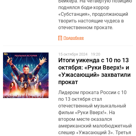
Бейкера. На четвертую позицию
поднялся боди-хоррор
«Субстанция», продолжающий
творить настоящие чудеса в
отечественном прокате.
Подробнее
15 октября 2024
19:20
Итоги уикенда с 10 по 13
октября: «Руки Вверх!» и
«Ужасающий» захватили
прокат
Лидером проката России с 10
по 13 октября стал
отечественный музыкальный
фильм «Руки Вверх!». На
втором месте оказался
американский малобюджетный
слешер «Ужасающий 3». Третья