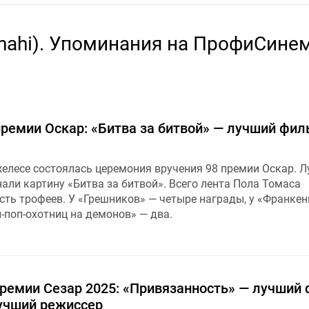
nahi). Упоминания на ПрофиСинем
премии Оскар: «Битва за битвой» — лучший фил
желесе состоялась церемония вручения 98 премии Оскар. 
али картину «Битва за битвой». Всего лента Пола Томаса
сть трофеев. У «Грешников» — четыре награды, у «Франке
ей-поп-охотниц на демонов» — два.
ремии Сезар 2025: «Привязанность» — лучший 
учший режиссер