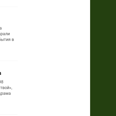
а
брали
бытия в
а
98
твой»,
 драма