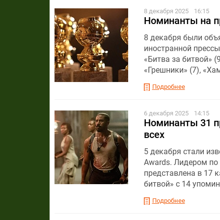
8 декабря 2025
16:15
Номинанты на п
8 декабря были объ
иностранной прессы
«Битва за битвой» (
«Грешники» (7), «Хам
Подробнее
6 декабря 2025
14:15
Номинанты 31 пр
всех
5 декабря стали изв
Awards. Лидером по
представлена в 17 к
битвой» с 14 упоми
Подробнее