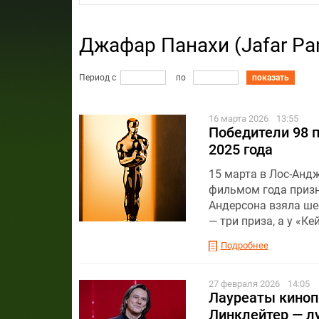
Джафар Панахи (Jafar Pa
Период с
по
показать
16 марта 2026
13:55
Победители 98 
2025 года
15 марта в Лос-Анд
фильмом года призн
Андерсона взяла ше
— три приза, а у «К
Подробнее
27 февраля 2026
14:05
Лауреаты киноп
Линклейтер — л