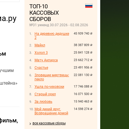
ТОП-10
КАССОВЫХ
а.ру
СБОРОВ
№31 уикенд 30.07.2026 - 02.08.2026
На деревню дедушке
45 939 740
руб.
2
Майкл
38 387 809
руб.
ьм
Холоп 3
25 841 128
руб.
Матч Акпарса
23 662 712
руб.
Счастье
23 491 956
руб.
Лучшим
Зловещие мертвецы:
22 081 130
руб.
пекло
нштейна»
Ушла по-чеховски
17 746 088
руб.
Старый орел
16 071 500
руб.
За любовь
15 940 463
руб.
Мой дикий друг.
14 598 274
руб.
Возвращение домой
фильм,
все кассовые сборы