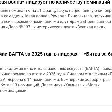
вая волна» лидирует по количеству номинаций
званы номинанты на 51 французскую национальную киноп
ла комедия «Новая волна» Ричарда Линклейтера, получив
За ней с восьмью номинациями идут драма «Привязанност
на «Дело № 137» и историческая лента «Великая арка».
и BAFTA за 2025 год: в лидерах — «Битва за б
ая академия кино и телевизионных искусств (BAFTA) назва
 кинопремию по итогам 2025 года. Лидером стал фильм «Б
а Андерсона с 14 номинациями. Вампирский хоррор «Греш
аботал 13 номинаций. Далее идут «Хамнет» и «Марти
 номинациями.