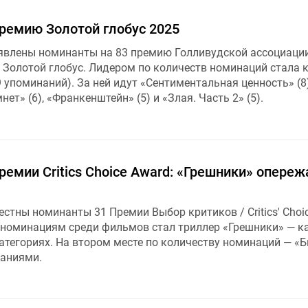
ремию Золотой глобус 2025
явлены номинанты на 83 премию Голливудской ассоциаци
 Золотой глобус. Лидером по количеств номинаций стала 
9 упоминаний). За ней идут «Сентиментальная ценность» (8)
нет» (6), «Франкенштейн» (5) и «Злая. Часть 2» (5).
емии Critics Choice Award: «Грешники» опере
естны номинанты 31 Премии Выбор критиков / Critics' Choi
 номинациям среди фильмов стал триллер «Грешники» — к
атегориях. На втором месте по количеству номинаций — «Б
наниями.