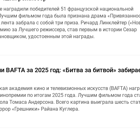
е наградили победителей 51 французской национальной
 Лучшим фильмом года была признана драма «Привязанно
 лента забрала с собой три приза. Ричард Линклейтер («Но
емию за Лучшего режиссера, став первым в истории Сезар
ановщиком, удостоенным этой награды.
 BAFTA за 2025 год: «Битва за битвой» забира
кая академия кино и телевизионных искусств (BAFTA) наг
кинопремии по итогам 2025 года. Лучшим фильмом года ст
ола Томаса Андерсона. Всего картина выиграла шесть стат
ррор «Грешники» Райана Куглера.