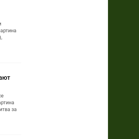
и
картина
,
жают
ce
артина
итва за