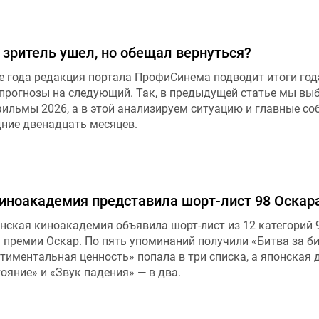
: зритель ушел, но обещал вернуться?
е года редакция портала ПрофиСинема подводит итоги год
 прогнозы на следующий. Так, в предыдущей статье мы вы
льмы 2026, а в этой анализируем ситуацию и главные со
дние двенадцать месяцев.
иноакадемия представила шорт-лист 98 Оскар
нская киноакадемия объявила шорт-лист из 12 категорий 
 премии Оскар. По пять упоминаний получили «Битва за би
нтиментальная ценность» попала в три списка, а японская
яние» и «Звук падения» — в два.