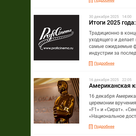
Подробнее
30 декабря 2025
14:00
Итоги 2025 года
Традиционно в конц
уходящего и делает
самые ожидаемые фи
индустрии за после
Подробнее
16 декабря 2025
22:05
Американская к
16 декабря Америка
церемонии вручения
«F1» и «Сират». «Се
«Национальное досто
Подробнее