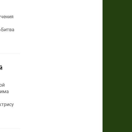
учения
«Битва
й
ой
кима
ктрису