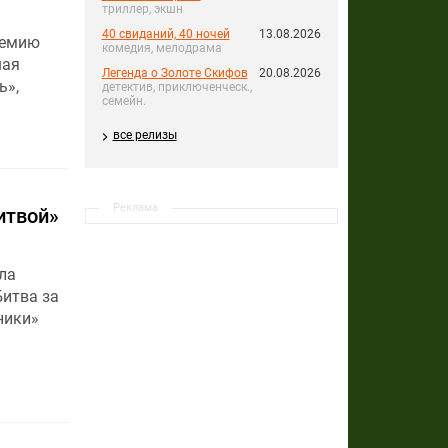
триллер, экшн
40 свиданий, 40 ночей
13.08.2026
ремию
комедия, мелодрама
шая
Легенда о Золоте Скифов
20.08.2026
ь»,
детектив, приключенческ.,
семейн.
все релизы
Реклама
итвой»
ла
итва за
ники»