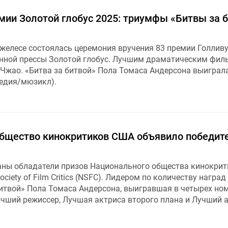
мии Золотой глобус 2025: триумфы «Битвы за 
джелесе состоялась церемония вручения 83 премии Голлив
нной прессы Золотой глобус. Лучшим драматическим фи
 Чжао. «Битва за битвой» Пола Томаса Андерсона выиграла
едия/мюзикл).
бщество кинокритиков США объявило победит
аны обладатели призов Национального общества кинокрит
ociety of Film Critics (NSFC). Лидером по количеству наград
битвой» Пола Томаса Андерсона, выигравшая в четырех но
чший режиссер, Лучшая актриса второго плана и Лучший а