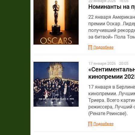
22 января 2026
16:05
Номинанты на п
22 января Американ
премии Оскар. Лиде
получивший рекордн
за битвой» Пола То
Подробнее
17 января 2026
20:05
«Сентиментальн
кинопремии 202
17 января в Берлин
кинопремии. Лучши
Триера. Всего карт
режиссера, Лучший 
(Ренате Реинсве).
Подробнее