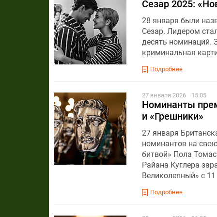
Сезар 2025: «Но
28 января были на
Сезар. Лидером ста
десять номинаций. 
криминальная карти
Подробнее
27 января 2026
15:05
Номинанты преми
и «Грешники»
27 января Британск
номинантов на свою
битвой» Пола Томас
Райана Куглера зар
Великолепный» с 11
Подробнее