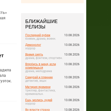
сть»
вая
БЛИЖАЙШИЕ
РЕЛИЗЫ
Последний рубеж
13.08.2026
боевик, драма, военн.
Демонолог
13.08.2026
хоррор
ет
Время сиять
13.08.2026
драма, фэнтези, спортивн.
Влюбись в меня, если
13.08.2026
осмелишься
радила
драма, мелодрама
ала
Самурай и пленник
13.08.2026
уэток.
детектив, экшн
Материя времени
13.08.2026
триллер, фантастика,
криминальн.
Ешь, молись, худей
13.08.2026
хоррор
Во власти страха
13.08.2026