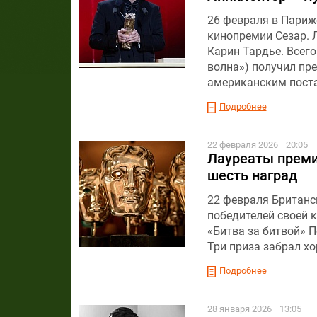
26 февраля в Париж
кинопремии Сезар.
Карин Тардье. Всего
волна») получил пр
американским пост
Подробнее
22 февраля 2026
20:05
Лауреаты премии
шесть наград
22 февраля Британс
победителей своей 
«Битва за битвой» П
Три приза забрал хо
Подробнее
28 января 2026
13:05