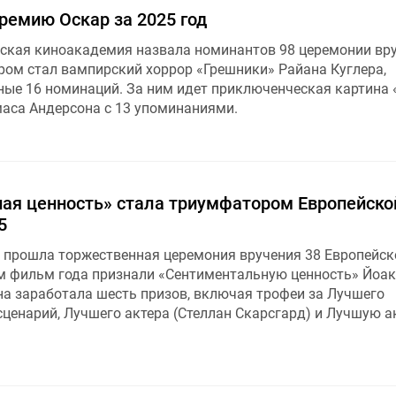
ремию Оскар за 2025 год
ская киноакадемия назвала номинантов 98 церемонии вр
ром стал вампирский хоррор «Грешники» Райана Куглера,
ые 16 номинаций. За ним идет приключенческая картина 
маса Андерсона с 13 упоминаниями.
ая ценность» стала триумфатором Европейско
5
е прошла торжественная церемония вручения 38 Европейск
м фильм года признали «Сентиментальную ценность» Йоа
ина заработала шесть призов, включая трофеи за Лучшего
сценарий, Лучшего актера (Стеллан Скарсгард) и Лучшую а