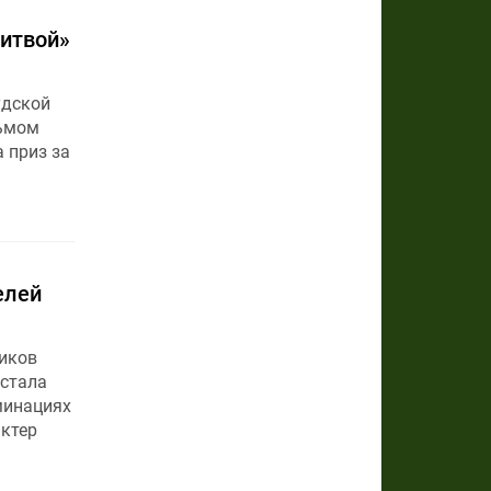
битвой»
удской
льмом
 приз за
елей
иков
 стала
минациях
ктер