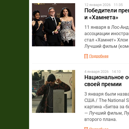
12 января 2026
11:35
Победители пре
и «Хамнета»
11 января в Лос-Ан
ассоциации иностра
стал «Хамнет» Хлои
Лучший фильм (ком
Подробнее
4 января 2026
14:10
Национальное о
своей премии
3 января были назв
США / The National S
картина «Битва за 
— Лучший фильм, Лу
второго плана.