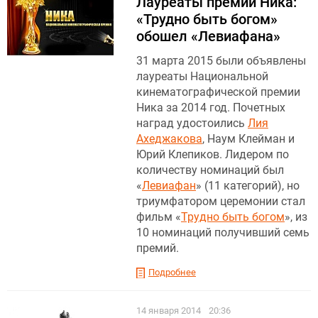
Лауреаты премии Ника:
«Трудно быть богом»
обошел «Левиафана»
31 марта 2015 были объявлены
лауреаты Национальной
кинематографической премии
Ника за 2014 год. Почетных
наград удостоились
Лия
Ахеджакова
, Наум Клейман и
Юрий Клепиков. Лидером по
количеству номинаций был
«
Левиафан
» (11 категорий), но
триумфатором церемонии стал
фильм «
Трудно быть богом
», из
10 номинаций получивший семь
премий.
Подробнее
14 января 2014
20:36