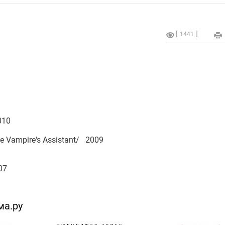
1441
010
e Vampire's Assistant/ 2009
07
ма.ру