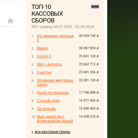
ТОП-10
КАССОВЫХ
СБОРОВ
№31 уикенд 30.07.2026 - 02.08.2026
На деревню дедушке
45 939 740
руб.
2
Майкл
38 387 809
руб.
Холоп 3
25 841 128
руб.
Матч Акпарса
23 662 712
руб.
Счастье
23 491 956
руб.
Зловещие мертвецы:
22 081 130
руб.
пекло
Ушла по-чеховски
17 746 088
руб.
Старый орел
16 071 500
руб.
За любовь
15 940 463
руб.
Мой дикий друг.
14 598 274
руб.
Возвращение домой
все кассовые сборы