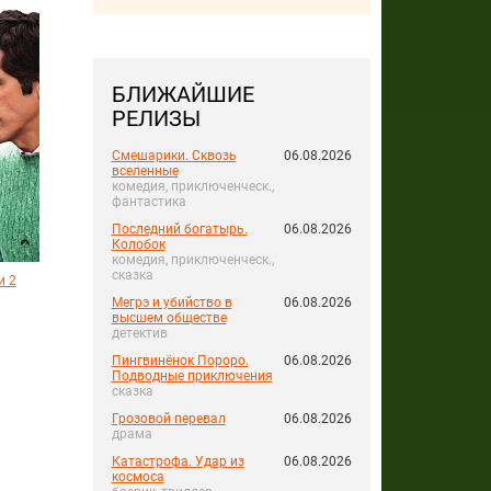
БЛИЖАЙШИЕ
РЕЛИЗЫ
Смешарики. Сквозь
06.08.2026
вселенные
комедия, приключенческ.,
фантастика
Последний богатырь.
06.08.2026
Колобок
комедия, приключенческ.,
сказка
и 2
Мегрэ и убийство в
06.08.2026
высшем обществе
детектив
Пингвинёнок Пороро.
06.08.2026
Подводные приключения
сказка
Грозовой перевал
06.08.2026
драма
Катастрофа. Удар из
06.08.2026
космоса