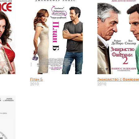
План Б
Знакомство с Факерам
2010
2010