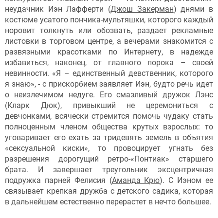
неудачник Иэн Лафферти (
Джош Закерман
) днями в
костюме усатого пончика-мультяшки, которого каждый
норовит толкнуть или обозвать, раздает рекламные
листовки в торговом центре, а вечерами знакомится с
развязными красотками по Интернету, в надежде
избавиться, наконец, от главного порока – своей
невинности. «Я – единственный девственник, которого
я знаю», - с прискорбием заявляет Иэн, будто речь идет
о неизлечимом недуге. Его смазливый дружок Лэнс
(Кларк Дюк), привыкший не церемониться с
девчонками, всячески стремится помочь чудаку стать
полноценным членом общества крутых взрослых: то
уговаривает его ехать за тридевять земель в объятия
«сексуальной киски», то провоцирует угнать без
разрешения дорогущий ретро-«Понтиак» старшего
брата. И завершает треугольник эксцентричная
подружка парней Фелисия (
Аманда Крю
). С Иэном ее
связывает крепкая дружба с детского садика, которая
в дальнейшем естественно перерастет в нечто большее.