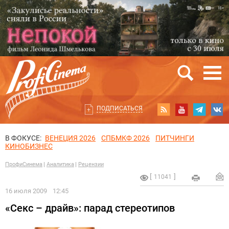
ПОДПИСАТЬСЯ
В ФОКУСЕ:
ВЕНЕЦИЯ 2026
СПБМКФ 2026
ПИТЧИНГИ
КИНОБИЗНЕС
ПрофиСинема
Аналитика
Рецензии
11041
16 июля 2009
12:45
«Секс – драйв»: парад стереотипов