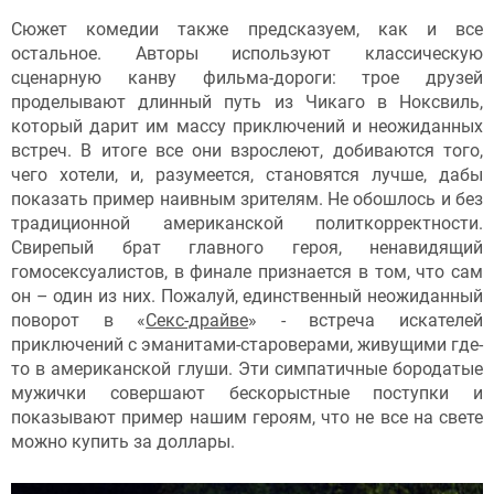
Сюжет комедии также предсказуем, как и все
остальное. Авторы используют классическую
сценарную канву фильма-дороги: трое друзей
проделывают длинный путь из Чикаго в Ноксвиль,
который дарит им массу приключений и неожиданных
встреч. В итоге все они взрослеют, добиваются того,
чего хотели, и, разумеется, становятся лучше, дабы
показать пример наивным зрителям. Не обошлось и без
традиционной американской политкорректности.
Свирепый брат главного героя, ненавидящий
гомосексуалистов, в финале признается в том, что сам
он – один из них. Пожалуй, единственный неожиданный
поворот в «
Секс-драйве
» - встреча искателей
приключений с эманитами-староверами, живущими где-
то в американской глуши. Эти симпатичные бородатые
мужички совершают бескорыстные поступки и
показывают пример нашим героям, что не все на свете
можно купить за доллары.