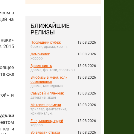
исом в
ций на
БЛИЖАЙШИЕ
РЕЛИЗЫ
Знаки»
Последний рубеж
13.08.2026
в 2015
боевик, драма, военн.
Демонолог
13.08.2026
хоррор
Время сиять
13.08.2026
тоящее
драма, фэнтези, спортивн.
 также
Влюбись в меня, если
13.08.2026
осмелишься
драма, мелодрама
Самурай и пленник
13.08.2026
гой» и
детектив, экшн
Материя времени
13.08.2026
триллер, фантастика,
криминальн.
удший
Ешь, молись, худей
13.08.2026
реатом
хоррор
ттер и
Во власти страха
13.08.2026