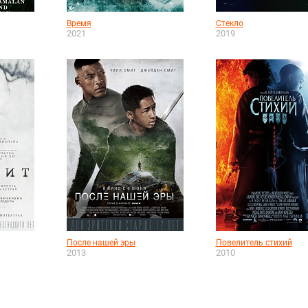
Время
Стекло
2021
2019
После нашей эры
Повелитель стихий
2013
2010