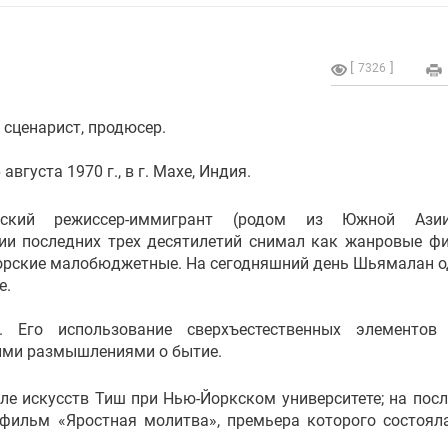
7326
 сценарист, продюсер.
августа 1970 г., в г. Махе, Индия.
нский режиссер-иммигрант (родом из Южной Ази
ии последних трех десятилетий снимал как жанровые ф
торские малобюджетные. На сегодняшний день Шьямалан о
е.
 Его использование сверхъестественных элементов 
кими размышлениями о бытие.
е искусств Тиш при Нью-Йоркском университете; на пос
фильм «Яростная молитва», премьера которого состоял