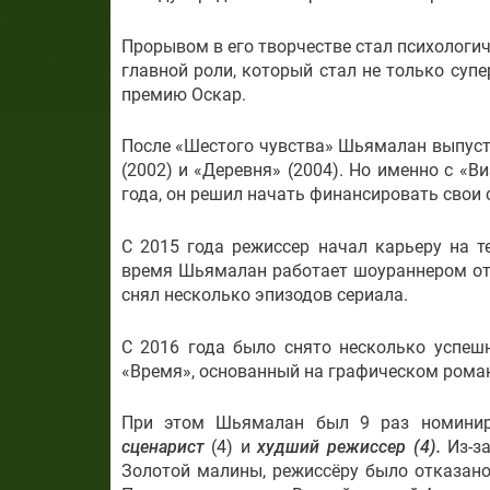
Прорывом в его творчестве стал психологи
главной роли, который стал не только суп
премию Оскар.
После «Шестого чувства» Шьямалан выпусти
(2002) и «Деревня» (2004). Но именно с «
года, он решил начать финансировать свои
С 2015 года режиссер начал карьеру на 
время Шьямалан работает шоураннером отм
снял несколько эпизодов сериала.
С 2016 года было снято несколько успешн
«Время», основанный на графическом роман
При этом Шьямалан был 9 раз номинир
сценарист
(4) и
худший режиссер (4).
Из-за
Золотой малины, режиссёру было отказано