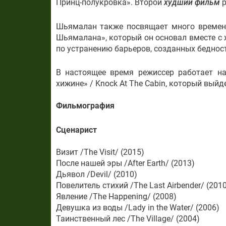
Принц-полукровка». Второй
худший фильм
р
Шьямалан также посвящает много времен
Шьямалана», который он основал вместе с 
по устранению барьеров, созданных беднос
В настоящее время режиссер работает на
хижине» / Knock At The Cabin, который выйд
Фильмография
Сценарист
Визит /The Visit/ (2015)
После нашей эры /After Earth/ (2013)
Дьявол /Devil/ (2010)
Повелитель стихий /The Last Airbender/ (2010
Явление /The Happening/ (2008)
Девушка из воды /Lady in the Water/ (2006)
Таинственный лес /The Village/ (2004)