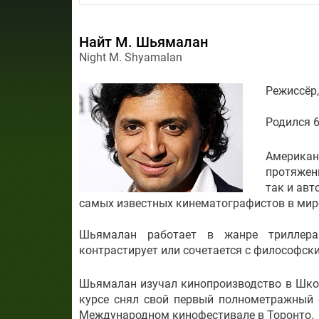
Найт М. Шьямалан
Night M. Shyamalan
Режиссёр,
Родился 6 
Америка
протяжен
так и ав
самых известных кинематографистов в мир
Шьямалан работает в жанре триллера.
контрастирует или сочетается с философс
Шьямалан изучал кинопроизводство в Школ
курсе снял свой первый полнометражный 
Международном кинофестивале в Торонто.