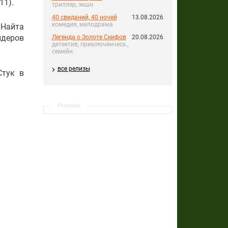
11).
триллер, экшн
40 свиданий, 40 ночей
13.08.2026
комедия, мелодрама
 Найта
идеров
Легенда о Золоте Скифов
20.08.2026
детектив, приключенческ.,
семейн.
все релизы
Стук в
Реклама