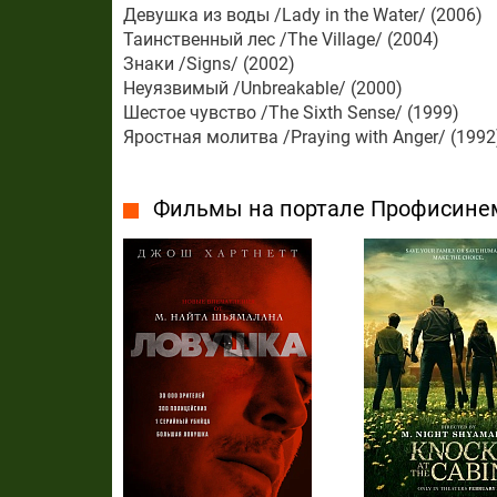
Девушка из воды /Lady in the Water/ (2006)
Таинственный лес /The Village/ (2004)
Знаки /Signs/ (2002)
Неуязвимый /Unbreakable/ (2000)
Шестое чувство /The Sixth Sense/ (1999)
Яростная молитва /Praying with Anger/ (1992
Фильмы на портале Профисине