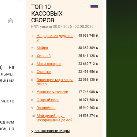
ТОП-10
КАССОВЫХ
СБОРОВ
№31 уикенд 30.07.2026 - 02.08.2026
На деревню дедушке
45 939 740
руб.
2
Майкл
38 387 809
руб.
Холоп 3
25 841 128
руб.
Матч Акпарса
23 662 712
руб.
и) на
Счастье
23 491 956
руб.
ильмы,
дин из
Зловещие мертвецы:
22 081 130
руб.
пекло
Ушла по-чеховски
17 746 088
руб.
часто
Старый орел
16 071 500
руб.
За любовь
15 940 463
руб.
Мой дикий друг.
14 598 274
руб.
Возвращение домой
леднем
ась на
все кассовые сборы