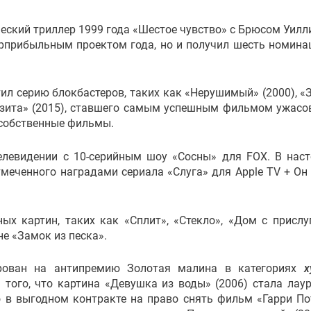
ческий триллер 1999 года «Шестое чувство» с Брюсом Уилл
ерприбыльным проектом года, но и получил шесть номина
л серию блокбастеров, таких как «Нерушимый» (2000), «
Визита» (2015), ставшего самым успешным фильмом ужасо
 собственные фильмы.
телевидении с 10-серийным шоу «Сосны» для FOX. В нас
еченного наградами сериала «Слуга» для Apple TV + Он
ых картин, таких как «Сплит», «Стекло», «Дом с прислу
е «Замок из песка».
ован на антипремию Золотая малина в категориях
х
 того, что картина «Девушка из воды» (2006) стала лау
 в выгодном контракте на право снять фильм «Гарри По