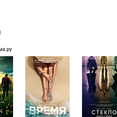
)
ма.ру