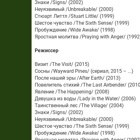
Знаки /Signs/ (2002)
Неуязвимый /Unbreakable/ (2000)
Стюарт Литтл /Stuart Little/ (1999)
Шестое чувство /The Sixth Sense/ (1999)
Пробуждение /Wide Awake/ (1998)
Яростная молитва /Praying with Anger/ (1992
Режиссер
Визит /The Visit/ (2015)
Сосны /Wayward Pines/ (сериал, 2015 – ...)
После нашей эры /After Earth/ (2013)
Повелитель стихий /The Last Airbender/ (2010
Явление /The Happening/ (2008)
Девушка из воды /Lady in the Water/ (2006)
Таинственный лес /The Village/ (2004)
Знаки /Signs/ (2002)
Неуязвимый /Unbreakable/ (2000)
Шестое чувство /The Sixth Sense/ (1999)
Пробуждение /Wide Awake/ (1998)
Яростная молитва /Praying with Anger/ (1992