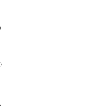
)
)
)