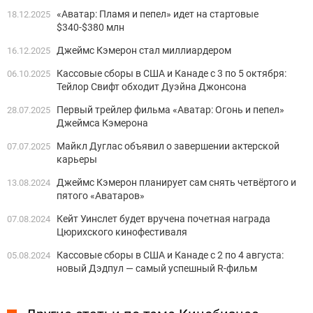
«Аватар: Пламя и пепел» идет на стартовые
18.12.2025
$340-$380 млн
Джеймс Кэмерон стал миллиардером
16.12.2025
Кассовые сборы в США и Канаде с 3 по 5 октября:
06.10.2025
Тейлор Свифт обходит Дуэйна Джонсона
Первый трейлер фильма «Аватар: Огонь и пепел»
28.07.2025
Джеймса Кэмерона
Майкл Дуглас объявил о завершении актерской
07.07.2025
карьеры
Джеймс Кэмерон планирует сам снять четвёртого и
13.08.2024
пятого «Аватаров»
Кейт Уинслет будет вручена почетная награда
07.08.2024
Цюрихского кинофестиваля
Кассовые сборы в США и Канаде с 2 по 4 августа:
05.08.2024
новый Дэдпул — самый успешный R-фильм