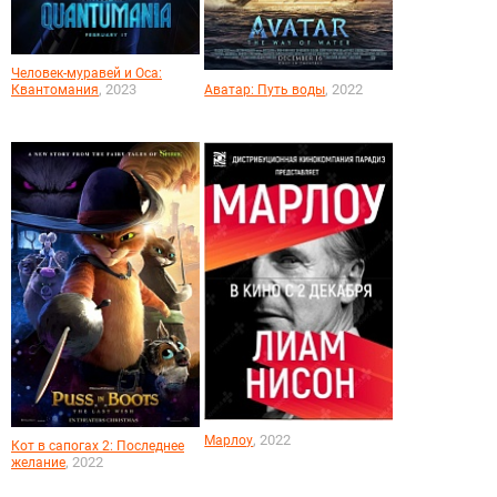
Человек-муравей и Оса:
, 2023
, 2022
Квантомания
Аватар: Путь воды
, 2022
Марлоу
Кот в сапогах 2: Последнее
, 2022
желание