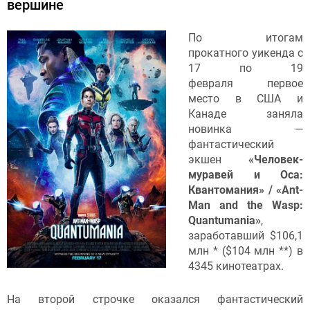
вершине
По итогам
прокатного уикенда с
17 по 19
февраля первое
место в США и
Канаде заняла
новинка —
фантастический
экшен
«Человек-
муравей и Оса:
Квантомания
» / «Ant-
Man and the Wasp:
Quantumania»
,
заработавший $106,1
млн * ($104 млн **) в
4345 кинотеатрах.
На второй строчке оказался фантастический