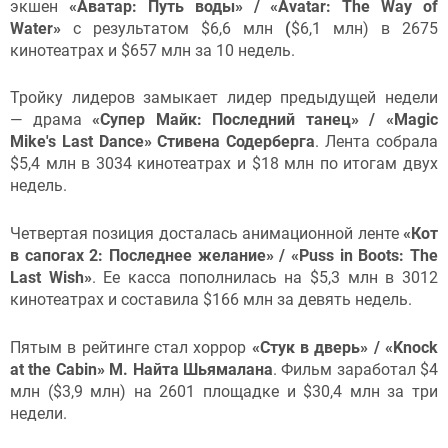
экшен
«Аватар: Путь воды» / «Avatar: The Way of
Water»
с результатом $6,6 млн
(
$6,1 млн) в 2675
кинотеатрах и $657 млн за 10 недель.
Тройку лидеров замыкает лидер предыдущей недели
— драма
«Супер Майк: Последний танец» / «Magic
Mike's Last Dance» Стивена Содерберга
. Лента собрала
$5,4 млн в 3034 кинотеатрах и $18 млн по итогам двух
недель.
Четвертая позиция досталась анимационной ленте
«Кот
в сапогах 2: Последнее желание» / «Puss in Boots: The
Last Wish»
. Ее касса пополнилась на $5,3 млн в 3012
кинотеатрах и составила $166 млн за девять недель.
Пятым в рейтинге стал хоррор
«Стук в дверь» / «Knock
at the Cabin» М. Найта Шьямалана
.
Фильм заработал $4
млн ($3,9 млн) на 2601 площадке и $30,4 млн за три
недели.