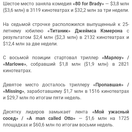
Шестое место заняла комедия
«80 for Brady»
— $3,8 млн
($3,6 млн) в 3119 кинотеатрах и $32,2 млн за три недели.
На седьмой строчке расположился выпущенный к 25-
летнему юбилею
«Титаник» Джеймса Кэмерона
с
результатом $2,4 млн ($2,3 млн) в 2132 кинотеатрах и
$12,4 млн за две недели.
С восьмой позиции стартовал триллер
«Марлоу» /
«Marlowe
»
, собравший $1,8 млн ($1,9 млн) в 2821
кинотеатрах.
Девятое место досталось триллеру
«Пропавшая» /
«Missing»
, заработавшему $1,7 млн в 1516 кинотеатрах
и $29,7 млн по итогам пяти недель.
Десятку лидеров замыкает лента
«Мой ужасный
сосед» / «A man called Otto»
— $1,6 млн на 1725
площадках и $60,6 млн по итогам восьми недель.