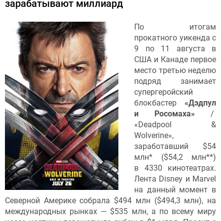
зарабатывают миллиард
По итогам
прокатного уикенда с
9 по 11 августа в
США и Канаде первое
место третью неделю
подряд занимает
супергеройский
блокбастер
«Дэдпул
и Росомаха»
/
«Deadpool &
Wolverine»,
заработавший $54
млн* ($54,2 млн**)
в 4330 кинотеатрах.
Лента Disney и Marvel
на данный момент в
Северной Америке собрала $494 млн ($494,3 млн), на
международных рынках — $535 млн, а по всему миру