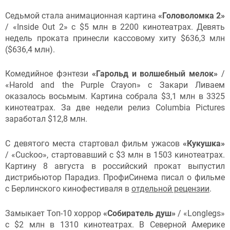
Седьмой стала анимационная картина
«Головоломка 2»
/ «Inside Out 2» с $5 млн в 2200 кинотеатрах. Девять
недель проката принесли кассовому хиту $636,3 млн
($636,4 млн).
Комедийное фэнтези
«Гарольд и волшебный мелок»
/
«Harold and the Purple Crayon» с Закари Ливаем
оказалось восьмым. Картина собрала $3,1 млн в 3325
кинотеатрах. За две недели релиз Columbia Pictures
заработал $12,8 млн.
С девятого места стартовал фильм ужасов
«Кукушка»
/ «Cuckoo», стартовавший с $3 млн в 1503 кинотеатрах.
Картину 8 августа в российский прокат выпустил
дистрибьютор Парадиз. ПрофиСинема писал о фильме
с Берлинского кинофестиваля в
отдельной рецензии
.
Замыкает Топ-10 хоррор
«Собиратель душ»
/ «Longlegs»
с $2 млн в 1310 кинотеатрах. В Северной Америке