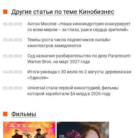
Другие статьи по теме Кинобизнес
Антон Маслов: «Наша киноиндустрия конкурирует
06.08.2026
со всем миром – за глаза, уши и сердца зрителей»
Темпы роста числа подписчиков онлайн-
05.08.2026
кинотеатров замедляются
Суд назначил разбирательство по делу Paramount-
05.08.2026
Warner Bros. на март 2027 года
Итоги уикенда с 30 июля по 2 августа: деревенская
04.08.2026
«Одиссея»
Universal стала первой киностудией, фильмы
03.08.2026
которой заработали $4 млрд в 2026 году
Фильмы