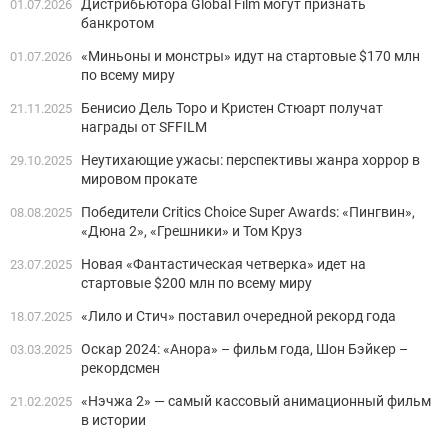
Дистрибьютора Global Film могут признать
01.07.2026
банкротом
«Миньоны и монстры» идут на стартовые $170 млн
01.07.2026
по всему миру
Бенисио Дель Торо и Кристен Стюарт получат
21.11.2025
награды от SFFILM
Неутихающие ужасы: перспективы жанра хоррор в
29.10.2025
мировом прокате
Победители Critics Choice Super Awards: «Пингвин»,
08.08.2025
«Дюна 2», «Грешники» и Том Круз
Новая «Фантастическая четверка» идет на
23.07.2025
стартовые $200 млн по всему миру
«Лило и Стич» поставил очередной рекорд года
18.07.2025
Оскар 2024: «Анора» – фильм года, Шон Бэйкер –
03.03.2025
рекордсмен
«Нэчжа 2» — самый кассовый анимационный фильм
21.02.2025
в истории