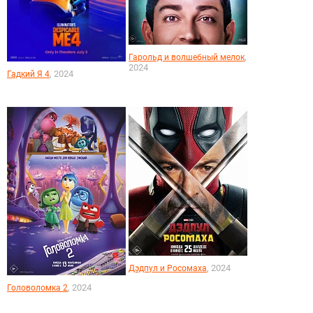
,
Гарольд и волшебный мелок
2024
, 2024
Гадкий Я 4
, 2024
Дэдпул и Росомаха
, 2024
Головоломка 2