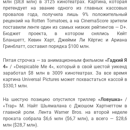
млн ($8,8 млн) в 3125 кинотеатрах. Картина, которая
претендует на звание одного из главных кассовых
провалов года, получила лишь 9% положительный
рецензий на Rotten Tomatoes, а на CinemaScore зрители
поставили ленте один из самых низких рейтингов — D+.
Бюджет проекта, в котором снялись Кейт
Бланшетт, Кевин Харт, Джейми Ли Кёртис и Ариана
Гринблатт, составил порядка $100 млн.
Пятая строчка — за анимационным фильмом
«Гадкий Я
4»
/ «Despicable Me 4», который в свой шестой уикенд
заработал $8 млн в 3009 кинотеатрах. За все время
картина Universal Pictures может похвастаться кассой в
$330,1 млн.
На шестую позицию опустился триллер
«Ловушка»
/
«Trap» М. Найт Шьямалана с Джошом Хартнеттом в
главной роли. Лента Warner Bros. на второй неделе
проката собрала $6,6 млн ($6,7 млн), а всего — $28,6
млн ($28,7 млн).