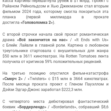
касса картины перешагнула рубеж в $1 млрд. Проект с
Райаном Рейнольдсом и Хью Джекманом стал вторым
фильмом 2024 года, которому смогла покориться эта
планка (первой миллиарда в прокате
достигла
«Головоломка 2»
).
С второй строчки начала свой прокат романтическая
драма
«Всё закончится на нас»
/ «It Ends with Us»
с Блейк Лайвли в главной роли. Картина о любовном
треугольнике стартовала с внушительных для жанра
$50 млн в 3611 кинотеатрах. На Rotten Tomatoes лента
получила от критиков 59% положительных рецензий.
На третью позицию опустился фильм-катастрофа
«Смерч 2»
/ «Twisters» с $15 млн в 3664 кинотеатрах.
После месяца проката проект с Гленом Пауэллом и
Дэйзи Эдгар-Джонс заработал $222,3 млн.
С четвертого места дебютировал фантастический
боевик
«Бордерлендс»
/ «Borderlands», собравший $8,6