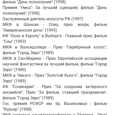
фильм "День полнолуния" (1998)
Премия "Ника"- За лучший сценарий, фильм "День
полнолуния" (1998)
Заслуженный деятель искусств РФ (1997)
МКФ в Шанхае - Спец. приз жюри, фильм
"Американская дочь" (1995)
КФ "Окно в Европу" в Выборге - Главный приз, фильм
"Сны" (1993)
МКФ в Вальядолиде - Приз "Серебряный колос",
фильм "Город Зеро" (1989)
МКФ в Сан-Марино - Приз Европейской ассоциации
научной фантастики за лучший фильм, фильм "Город
Зеро" (1989)
МКФ в Чикаго - Приз "Золотой Хьюго", фильм "Город
Зеро" (1989)
КФ "Созвездие" - Приз "За создание актерского
ансамбля", Приз "За фильм, ставший праздником",
фильм "Город Зеро" (1989)
Гос. премия РСФСР им. бр. Васильевых - фильм
"Курьер" (1988)
ВКФ молодых кинематографистов в Тбилиси - Приз