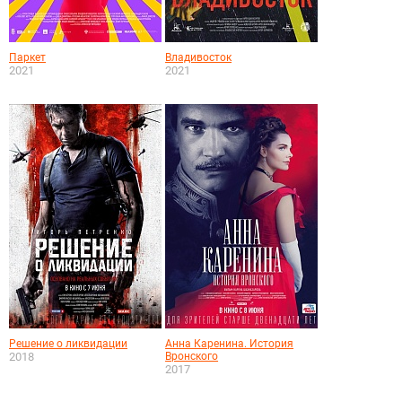
Паркет
Владивосток
2021
2021
Решение о ликвидации
Анна Каренина. История
2018
Вронского
2017