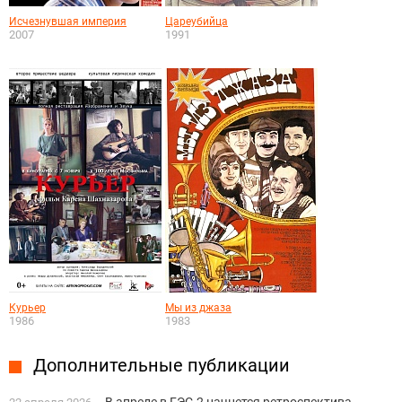
Исчезнувшая империя
Цареубийца
2007
1991
Курьер
Мы из джаза
1986
1983
Дополнительные публикации
В апреле в ГЭС-2 начнется ретроспектива