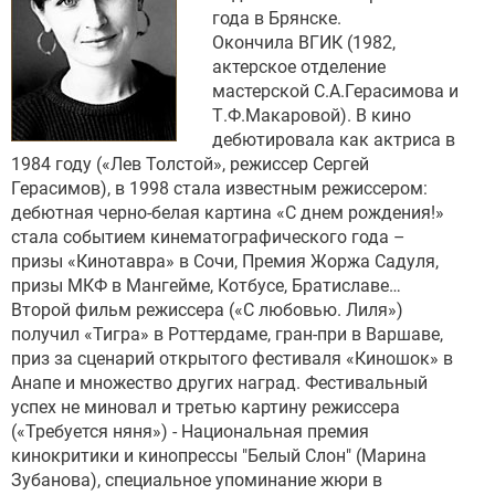
года в Брянске.
Окончила ВГИК (1982,
актерское отделение
мастерской С.А.Герасимова и
Т.Ф.Макаровой). В кино
дебютировала как актриса в
1984 году («Лев Толстой», режиссер Сергей
Герасимов), в 1998 стала известным режиссером:
дебютная черно-белая картина «С днем рождения!»
стала событием кинематографического года –
призы «Кинотавра» в Сочи, Премия Жоржа Садуля,
призы МКФ в Мангейме, Котбусе, Братиславе…
Второй фильм режиссера («С любовью. Лиля»)
получил «Тигра» в Роттердаме, гран-при в Варшаве,
приз за сценарий открытого фестиваля «Киношок» в
Анапе и множество других наград. Фестивальный
успех не миновал и третью картину режиссера
(«Требуется няня») - Национальная премия
кинокритики и кинопрессы "Белый Слон" (Марина
Зубанова), специальное упоминание жюри в