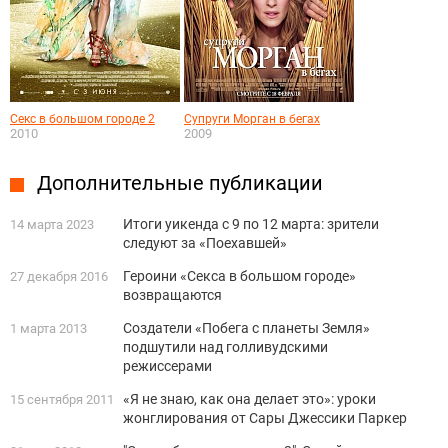
Секс в большом городе 2
Супруги Морган в бегах
2010
2009
Дополнительные публикации
Итоги уикенда с 9 по 12 марта: зрители
14 марта 2023
следуют за «Поехавшей»
Героини «Секса в большом городе»
27 декабря 2016
возвращаются
Создатели «Побега с планеты Земля»
1 марта 2013
подшутили над голливудскими
режиссерами
«Я не знаю, как она делает это»: уроки
15 сентября 2011
жонглирования от Сары Джессики Паркер