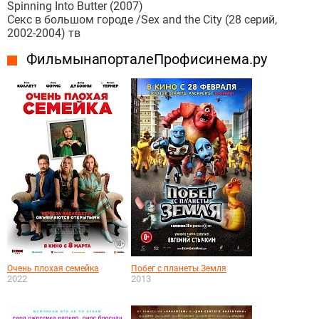
Spinning Into Butter (2007)
Секс в большом городе /Sex and the City (28 серий,
2002-2004) тв
Фильмы на портале Профисинема.ру
Очень плохая семейка
Побег с планеты Земля
2022
2013