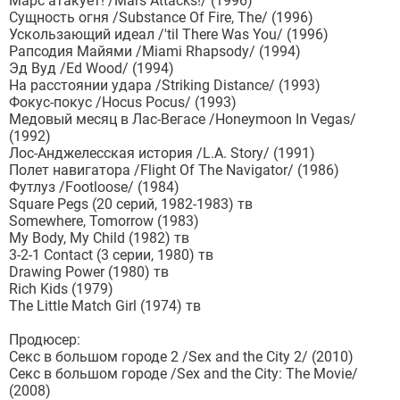
Марс атакует! /Mars Attacks!/ (1996)
Сущность огня /Substance Of Fire, The/ (1996)
Ускользающий идеал /'til There Was You/ (1996)
Рапсодия Майями /Miami Rhapsody/ (1994)
Эд Вуд /Ed Wood/ (1994)
На расстоянии удара /Striking Distance/ (1993)
Фокус-покус /Hocus Pocus/ (1993)
Медовый месяц в Лас-Вегасе /Honeymoon In Vegas/
(1992)
Лос-Анджелесская история /L.A. Story/ (1991)
Полет навигатора /Flight Of The Navigator/ (1986)
Футлуз /Footloose/ (1984)
Square Pegs (20 серий, 1982-1983) тв
Somewhere, Tomorrow (1983)
My Body, My Child (1982) тв
3-2-1 Contact (3 серии, 1980) тв
Drawing Power (1980) тв
Rich Kids (1979)
The Little Match Girl (1974) тв
Продюсер:
Секс в большом городе 2 /Sex and the City 2/ (2010)
Секс в большом городе /Sex and the City: The Movie/
(2008)