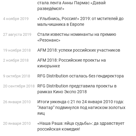
стала лента Анны Пармас «Давай
разведёмся!»
«Улыбнись, Россия!» 2019: от мстителей до
4 ноября 2019
мальчишника в Европе
Стали известны номинанты на премию
27 августа 2019
«Резонанс»
AFM 2018: успехи российских участников
19 ноября 2018
AFM 2018: Российские проекты на
2 ноября 2018
кинорынке
RFG Distribution осталась без гендиректора
9 октября 2018
RFG Distribution представила проекты в
20 сентября 2018
рамках Кино Экспо 2018
Итоги уикенда с 21 по 24 января 2010 года:
26 января 2010
"Аватар" подвинулся под натиском золотых
яиц
«Наша Раша: яйца судьбы»: да здравствует
20 января 2010
российская комедия!