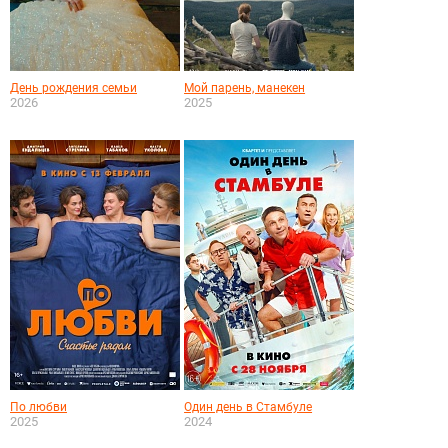
День рождения семьи
Мой парень, манекен
2026
2025
По любви
Один день в Стамбуле
2025
2024