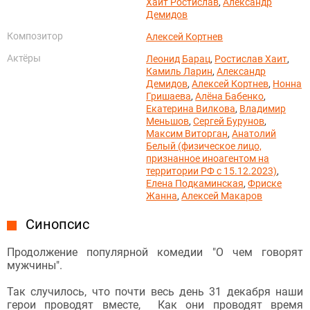
Хаит Ростислав
,
Александр
Демидов
Композитор
Алексей Кортнев
Актёры
Леонид Барац
,
Ростислав Хаит
,
Камиль Ларин
,
Александр
Демидов
,
Алексей Кортнев
,
Нонна
Гришаева
,
Алёна Бабенко
,
Екатерина Вилкова
,
Владимир
Меньшов
,
Сергей Бурунов
,
Максим Виторган
,
Анатолий
Белый (физическое лицо,
признанное иноагентом на
территории РФ с 15.12.2023)
,
Елена Подкаминская
,
Фриске
Жанна
,
Алексей Макаров
Синопсис
Продолжение популярной комедии "О чем говорят
мужчины".
Так случилось, что почти весь день 31 декабря наши
герои проводят вместе, Как они проводят время