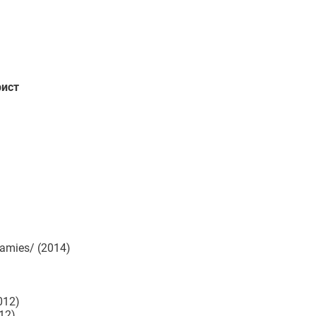
ист
 amies/ (2014)
012)
12)