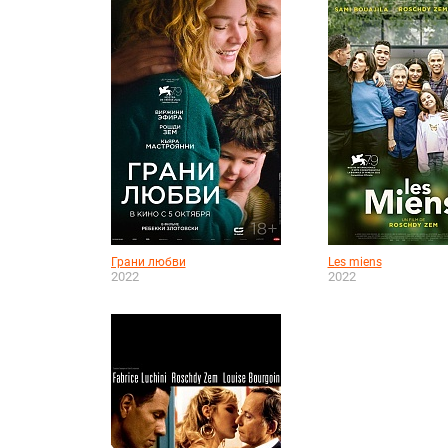
Грани любви
Les miens
2022
2022