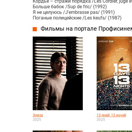
Кордье – стражи порядка /Les Cordier, juge et
Больше бабок /Sup de fric/ (1992)
Я не целуюсь /J'embrasse pas/ (1991)
Поганые полицейские /Les keufs/ (1987)
Фильмы на портале Профисине
Элиза
13 дней, 13 ночей
2025
2025