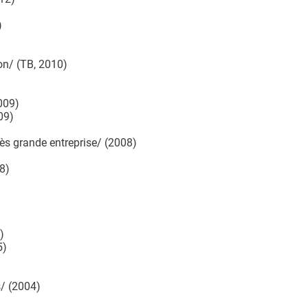
)
n/ (ТВ, 2010)
009)
09)
s grande entreprise/ (2008)
8)
)
5)
/ (2004)