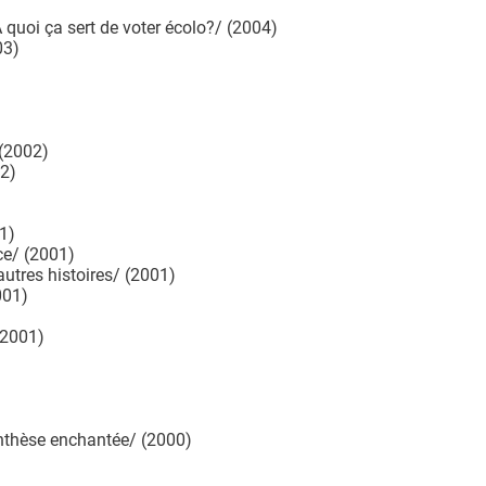
uoi ça sert de voter écolo?/ (2004)
03)
(2002)
2)
1)
e/ (2001)
tres histoires/ (2001)
001)
(2001)
hèse enchantée/ (2000)