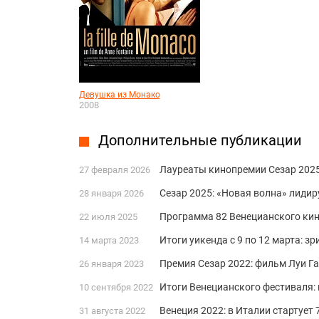
Девушка из Монако
2008
Дополнительные публикации
Лауреаты кинопремии Сезар 2025
27 февраля 2026
Сезар 2025: «Новая волна» лидир
28 января 2026
Программа 82 Венецианского ки
22 июля 2025
Итоги уикенда с 9 по 12 марта: з
14 марта 2023
Премия Сезар 2022: фильм Луи Г
26 января 2023
Итоги Венецианского фестиваля: 
10 сентября 2022
Венеция 2022: в Италии стартуе
31 августа 2022