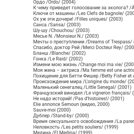
Ордо /Ordo/ (2004)
К чему приведет голосование за эколога? /À q
Ключи от машины /Les Clefs de bagnole/ (20
Ох уж эти дочери! /Filles uniques/ (2003)
Санса /Sansa/ (2003)
Шу-шу /Chouchou/ (2003)
Месье N. /Monsieur N./ (2003)
Мечты о преступлении /Dreams of Trespass/ 
Спасибо, доктор Рей /Merci Docteur Rey/ (200
Бланш /Blanche/ (2002)
Гонка /Le Raid/ (2002)
Измени мою жизнь /Change moi ma vie/ (200
Моя жена – актриса /Ma femme est une actric
Похищение для Бетти Фишер /Betty Fisher et au
Происхождение мира /L'origine du monde/ (2
Маленький сенегалец /Little Senegal/ (2001)
Французский винодел /Le vigneron français/ 
Не надо историй! /Pas d'histoires!/ (2001)
Elie annonce Semoun (видео, 2000)
Sauve-moi (2000)
Дублер /Stand-by/ (2000)
Время сексуального освобождения /La parent
Неловкость /Les petits souliers/ (1999)
Медина /El Medina/ (1999)