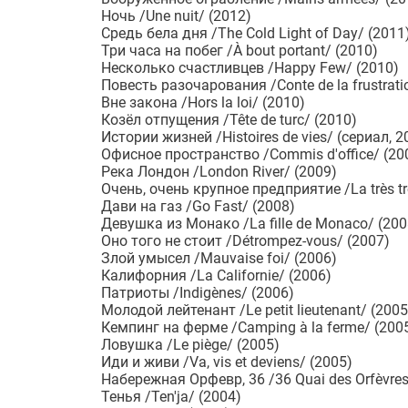
Ночь /Une nuit/ (2012)
Средь бела дня /The Cold Light of Day/ (2011
Три часа на побег /À bout portant/ (2010)
Несколько счастливцев /Happy Few/ (2010)
Повесть разочарования /Conte de la frustratio
Вне закона /Hors la loi/ (2010)
Козёл отпущения /Tête de turc/ (2010)
Истории жизней /Histoires de vies/ (сериал, 2
Офисное пространство /Commis d'office/ (20
Река Лондон /London River/ (2009)
Очень, очень крупное предприятие /La très trè
Дави на газ /Go Fast/ (2008)
Девушка из Монако /La fille de Monaco/ (200
Оно того не стоит /Détrompez-vous/ (2007)
Злой умысел /Mauvaise foi/ (2006)
Калифорния /La Californie/ (2006)
Патриоты /Indigènes/ (2006)
Молодой лейтенант /Le petit lieutenant/ (2005
Кемпинг на ферме /Camping à la ferme/ (200
Ловушка /Le piège/ (2005)
Иди и живи /Va, vis et deviens/ (2005)
Набережная Орфевр, 36 /36 Quai des Orfèvres
Тенья /Ten'ja/ (2004)