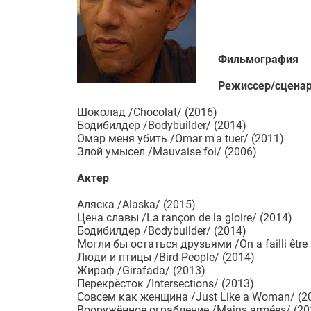
Фильмография
Режиссер/сценар
Шоколад /Chocolat/ (2016)
Бодибилдер /Bodybuilder/ (2014)
Омар меня убить /Omar m'a tuer/ (2011)
Злой умысел /Mauvaise foi/ (2006)
Актер
Аляска /Alaska/ (2015)
Цена славы /La rançon de la gloire/ (2014)
Бодибилдер /Bodybuilder/ (2014)
Могли бы остаться друзьями /On a failli être
Люди и птицы /Bird People/ (2014)
Жираф /Girafada/ (2013)
Перекрёсток /Intersections/ (2013)
Совсем как женщина /Just Like a Woman/ (2
Вооружённое ограбление /Mains armées/ (20