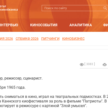
ртал
 кинобизнеса
ИНТЕРВЬЮ
КИНОСОБЫТИЯ
АНАЛИТИКА
Ф
ИЯ 2026
СПБМКФ 2026
ПИТЧИНГИ
КИНОБИЗНЕС
3083
р, режиссер, сценарист.
бря 1965 года.
ать сниматься в кино, играл на театральных подмостках. В 
з Каннского киофестиваля за роль в фильме "Патриоты". В
бютирует в режиссуре с картиной "Злой умысел".