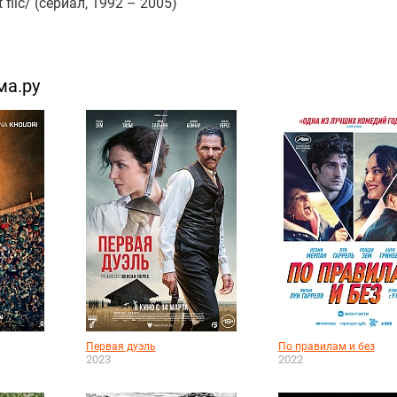
 flic/ (сериал, 1992 – 2005)
ма.ру
Первая дуэль
По правилам и без
2023
2022