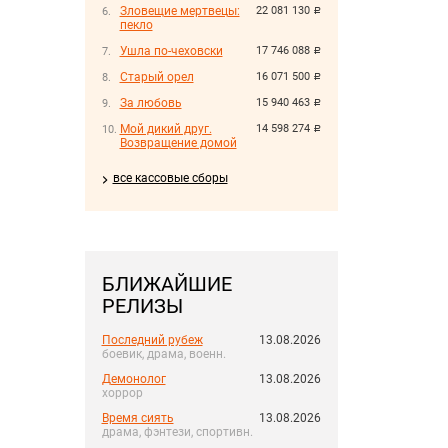
Зловещие мертвецы:
22 081 130
руб.
пекло
Ушла по-чеховски
17 746 088
руб.
Старый орел
16 071 500
руб.
За любовь
15 940 463
руб.
Мой дикий друг.
14 598 274
руб.
Возвращение домой
все кассовые сборы
БЛИЖАЙШИЕ
РЕЛИЗЫ
Последний рубеж
13.08.2026
боевик, драма, военн.
Демонолог
13.08.2026
хоррор
Время сиять
13.08.2026
драма, фэнтези, спортивн.