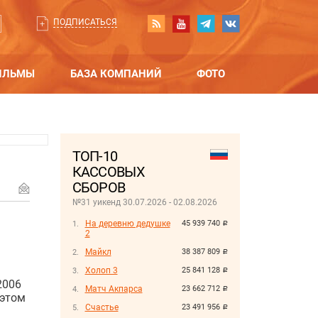
ПОДПИСАТЬСЯ
ИЛЬМЫ
БАЗА КОМПАНИЙ
ФОТО
ТОП-10
КАССОВЫХ
СБОРОВ
№31 уикенд 30.07.2026 - 02.08.2026
На деревню дедушке
45 939 740
руб.
2
Майкл
38 387 809
руб.
Холоп 3
25 841 128
руб.
2006
Матч Акпарса
23 662 712
руб.
 этом
Счастье
23 491 956
руб.