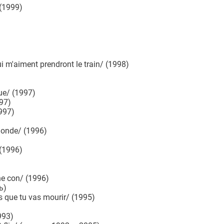
(1999)
m'aiment prendront le train/ (1998)
ue/ (1997)
97)
997)
onde/ (1996)
(1996)
e con/ (1996)
ь)
 que tu vas mourir/ (1995)
993)