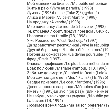
Мой маленький бизнес /Ma petite entreprise/ 
Жить в раю /Vivre au paradis/ (1998)
Луиза / (1998)Louise (Take 2)/ (дубль 2)
Алиса и Мартен /Alice et Martin/ (1998)
На продажу /À vendre/ (1998)
Мир наизнанку /Le monde à l'envers/ (1998)
Те, кто меня любит, поедут поездом /Ceux qui 
L'honneur de ma famille (ТВ, 1998)
Уже Рождество /C'est Noël déjà/ (1997)
Да здравствует республика! /Vive la républiq
Другой берег моря /L'autre côté de la mer/ (19
Погоня за божеством /La divine poursuite/ (1
Фред /Fred/ (1997)
Опасная профессия /Le plus beau métier du m
Брак по любви /Mariage d'amour/ (ТВ, 1996)
Забитые до смерти /Clubbed to Death (Lola)/ 
Мои семнадцать лет /Mes 17 ans/ (ТВ, 1996)
Сердце призрака /Le coeur fantôme/ (1996)
Дневник юного засранца /Mémoires d'un jeun
Иметь / (1995)En avoir (ou pas)/ (или не имет
Не забудь, что скоро ты умрешь /N'oublie pas
La bavure (ТВ, 1994)
Любимое время года /Ma saison préférée/ (1