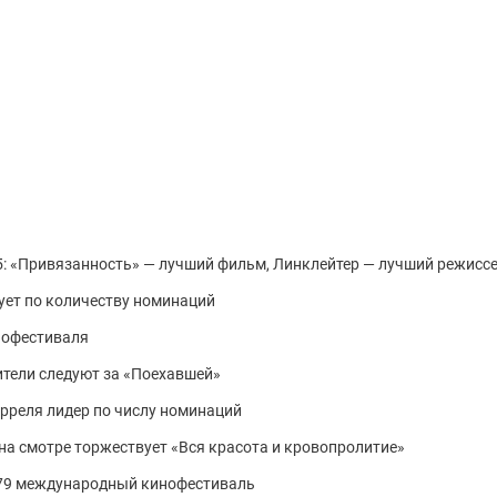
: «Привязанность» — лучший фильм, Линклейтер — лучший режисс
ует по количеству номинаций
нофестиваля
рители следуют за «Поехавшей»
арреля лидер по числу номинаций
на смотре торжествует «Вся красота и кровопролитие»
т 79 международный кинофестиваль