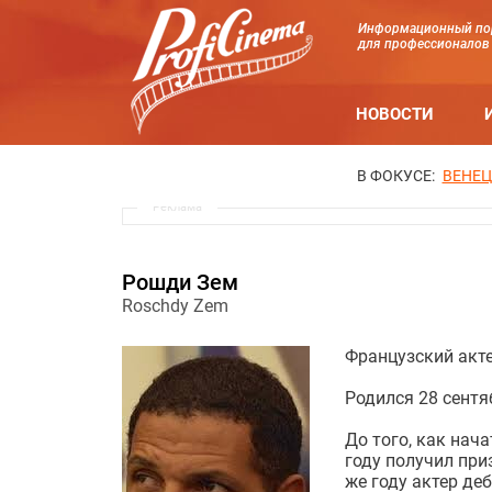
Информационный по
для профессионалов
НОВОСТИ
В ФОКУСЕ:
ВЕНЕЦ
Реклама
Рошди Зем
Roschdy Zem
Французский акте
Родился 28 сентя
До того, как нач
году получил при
же году актер де