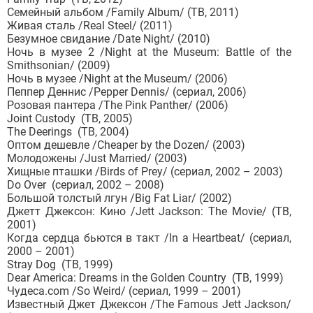
Семейный альбом /Family Album/ (ТВ, 2011)
Живая сталь /Real Steel/ (2011)
Безумное свидание /Date Night/ (2010)
Ночь в музее 2 /Night at the Museum: Battle of the
Smithsonian/ (2009)
Ночь в музее /Night at the Museum/ (2006)
Пеппер Деннис /Pepper Dennis/ (сериал, 2006)
Розовая пантера /The Pink Panther/ (2006)
Joint Custody (ТВ, 2005)
The Deerings (ТВ, 2004)
Оптом дешевле /Cheaper by the Dozen/ (2003)
Молодожены /Just Married/ (2003)
Хищные пташки /Birds of Prey/ (сериал, 2002 – 2003)
Do Over (сериал, 2002 – 2008)
Большой толстый лгун /Big Fat Liar/ (2002)
Джетт Джексон: Кино /Jett Jackson: The Movie/ (ТВ,
2001)
Когда сердца бьются в такт /In a Heartbeat/ (сериал,
2000 – 2001)
Stray Dog (ТВ, 1999)
Dear America: Dreams in the Golden Country (ТВ, 1999)
Чудеса.com /So Weird/ (сериал, 1999 – 2001)
Известный Джет Джексон /The Famous Jett Jackson/