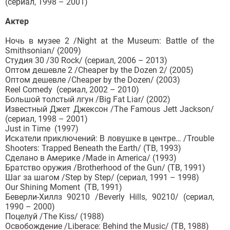
(сериал, 1998 – 2001)
Актер
Ночь в музее 2 /Night at the Museum: Battle of the
Smithsonian/ (2009)
Студия 30 /30 Rock/ (сериал, 2006 – 2013)
Оптом дешевле 2 /Cheaper by the Dozen 2/ (2005)
Оптом дешевле /Cheaper by the Dozen/ (2003)
Reel Comedy (сериал, 2002 – 2010)
Большой толстый лгун /Big Fat Liar/ (2002)
Известный Джет Джексон /The Famous Jett Jackson/
(сериал, 1998 – 2001)
Just in Time (1997)
Искатели приключений: В ловушке в центре… /Trouble
Shooters: Trapped Beneath the Earth/ (ТВ, 1993)
Сделано в Америке /Made in America/ (1993)
Братство оружия /Brotherhood of the Gun/ (ТВ, 1991)
Шаг за шагом /Step by Step/ (сериал, 1991 – 1998)
Our Shining Moment (ТВ, 1991)
Беверли-Хиллз 90210 /Beverly Hills, 90210/ (сериал,
1990 – 2000)
Поцелуй /The Kiss/ (1988)
Освобождение /Liberace: Behind the Music/ (ТВ, 1988)