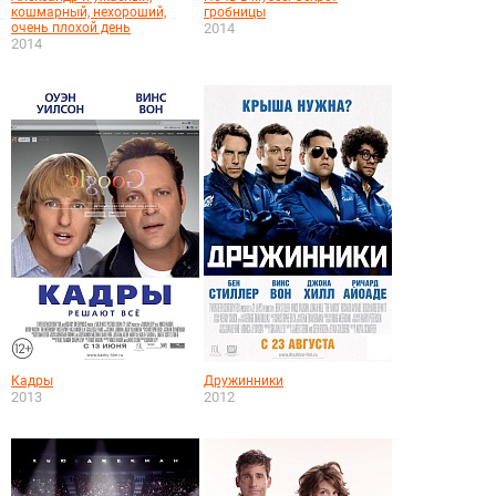
кошмарный, нехороший,
гробницы
очень плохой день
2014
2014
Кадры
Дружинники
2013
2012