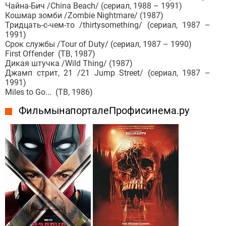
Чайна-Бич /China Beach/ (сериал, 1988 – 1991)
Кошмар зомби /Zombie Nightmare/ (1987)
Тридцать-с-чем-то /thirtysomething/ (сериал, 1987 –
1991)
Срок службы /Tour of Duty/ (сериал, 1987 – 1990)
First Offender (ТВ, 1987)
Дикая штучка /Wild Thing/ (1987)
Джамп стрит, 21 /21 Jump Street/ (сериал, 1987 –
1991)
Miles to Go... (ТВ, 1986)
Фильмы на портале Профисинема.ру