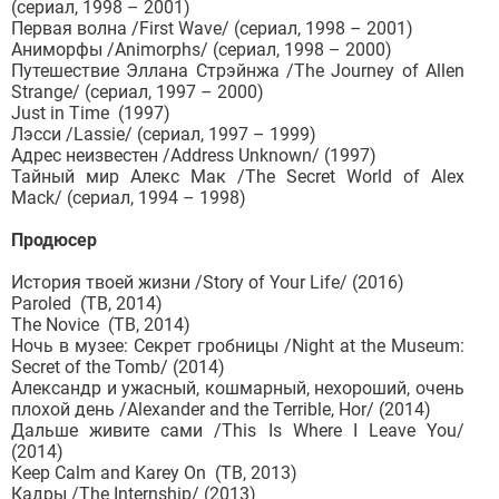
(сериал, 1998 – 2001)
Первая волна /First Wave/ (сериал, 1998 – 2001)
Аниморфы /Animorphs/ (сериал, 1998 – 2000)
Путешествие Эллана Стрэйнжа /The Journey of Allen
Strange/ (сериал, 1997 – 2000)
Just in Time (1997)
Лэсси /Lassie/ (сериал, 1997 – 1999)
Адрес неизвестен /Address Unknown/ (1997)
Тайный мир Алекс Мак /The Secret World of Alex
Mack/ (сериал, 1994 – 1998)
Продюсер
История твоей жизни /Story of Your Life/ (2016)
Paroled (ТВ, 2014)
The Novice (ТВ, 2014)
Ночь в музее: Секрет гробницы /Night at the Museum:
Secret of the Tomb/ (2014)
Александр и ужасный, кошмарный, нехороший, очень
плохой день /Alexander and the Terrible, Hor/ (2014)
Дальше живите сами /This Is Where I Leave You/
(2014)
Keep Calm and Karey On (ТВ, 2013)
Кадры /The Internship/ (2013)