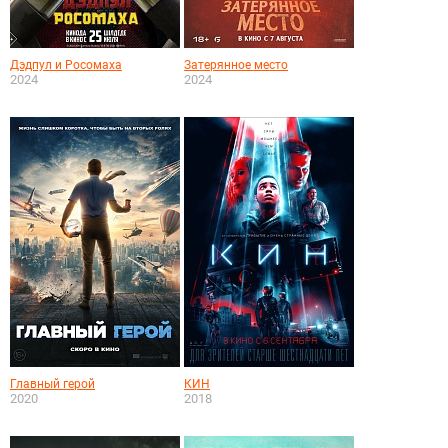
Дэдпул и Росомаха
Затерянное место
2024
2024
Главный герой
КИН
2020
2018