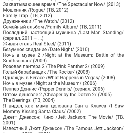
Захватывающее время /The Spectacular Now/ (2013)
Мошенник /Rogue/ (ТВ, 2012)
Family Trap (ТВ, 2012)
Дружинники /The Watch/ (2012)
Семейный альбом /Family Album/ (ТВ, 2011)
Последний настоящий мужчина /Last Man Standing/
(сериал, 2011 – ...)
Живая сталь Real Steel/ (2011)
Безумное свидание /Date Night/ (2010)
Ночь в музее 2 /Night at the Museum: Battle of the
Smithsonian/ (2009)
Розовая пантера 2 /The Pink Panther 2/ (2009)
Голый барабанщик /The Rocker/ (2008)
Однажды в Вегасе /What Happens in Vegas/ (2008)
Ночь в музее /Night at the Museum/ (2006)
Пеппер Деннис /Pepper Dennis/ (сериал, 2006)
Оптом дешевле 2 /Cheaper by the Dozen 2/ (2005)
The Deerings (ТВ, 2004)
Я видел, как мама целовала Санта Клауса /I Saw
Mommy Kissing Santa Claus/ (2002)
Джетт Джексон: Кино /Jett Jackson: The Movie/ (ТВ,
2001)
Известный Джет Джексон /The Famous Jett Jackson/