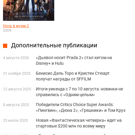
Ночь в музее 2
2009
Дополнительные публикации
«Дьявол носит Prada 2» стал хитом на
4 августа 2026
Disney+ и Hulu
Бенисио Дель Торо и Кристен Стюарт
21 ноября 2025
получат награды от SFFILM
Итоги уикенда с 7 по 10 августа: новинки не
12 августа 2025
справились с «Одним целым»
Победители Critics Choice Super Awards:
8 августа 2025
«Пингвин», «Дюна 2», «Грешники» и Том Круз
Новая «Фантастическая четверка» идет на
23 июля 2025
стартовые $200 млн по всему миру