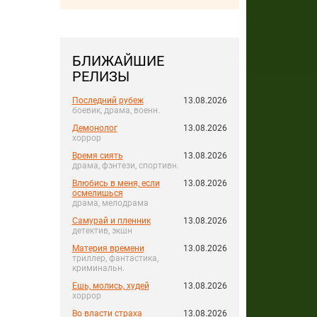
БЛИЖАЙШИЕ
РЕЛИЗЫ
Последний рубеж
13.08.2026
боевик, драма, военн.
Демонолог
13.08.2026
хоррор
Время сиять
13.08.2026
драма, фэнтези, спортивн.
Влюбись в меня, если
13.08.2026
осмелишься
драма, мелодрама
Самурай и пленник
13.08.2026
детектив, экшн
Материя времени
13.08.2026
триллер, фантастика,
криминальн.
Ешь, молись, худей
13.08.2026
хоррор
Во власти страха
13.08.2026