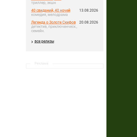
триллер, экшн
40 свиданий, 40 ночей
13.08.2026
комедия, мелодрама
Легенда о Золоте Скифов
20.08.2026
детектив, приключенческ.,
семейн.
все релизы
Реклама