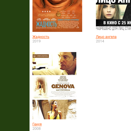
Жадность
Лицо ангела
2019
2014
Генуя
2008