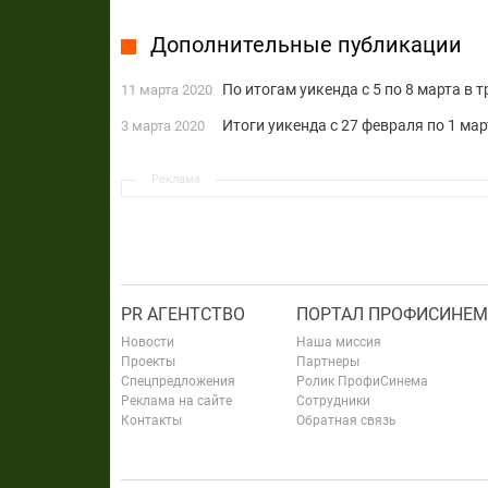
Дополнительные публикации
По итогам уикенда с 5 по 8 марта в
11 марта 2020
Итоги уикенда с 27 февраля по 1 м
3 марта 2020
Реклама
PR АГЕНТСТВО
ПОРТАЛ ПРОФИСИНЕМ
Новости
Наша миссия
Проекты
Партнеры
Спецпредложения
Ролик ПрофиСинема
Реклама на сайте
Сотрудники
Контакты
Обратная связь