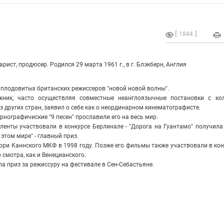
1844
арист, продюсер.
Родился 29 марта 1961 г., в г. Блэкберн, Англия
 плодовитых британских режиссеров "новой новой волны".
ник, часто осуществляя совместные неанглоязычные постановки с кол
 других стран, заявил о себе как о неординарном кинематографисте.
нографичиские "9 песен" прославили его на весь мир.
 ленты участвовали в конкурсе Берлинале - "Дорога на Гуантамо" получила
 этом мире" - главный приз.
ри Каннского МКФ в 1998 году. Позже его фильмы также участвовали в ко
 смотра, как и Венецианского.
ла приз за режиссуру на фестивале в Сен-Себастьяне.
я