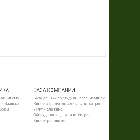
ИКА
БАЗА КОМПАНИЙ
офиСинема
База данных по студиям, организациям
инобизнесе
Кинотеатральные сети и кинотеатры
сборы
Услуги для кино
Оборудование для кинотеатров
Киномероприятия