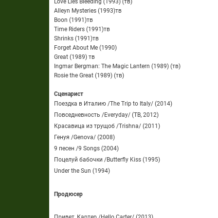
Love Lies Bleeding (1993) (тв)
Alleyn Mysteries (1993)тв
Boon (1991)тв
Time Riders (1991)тв
Shrinks (1991)тв
Forget About Me (1990)
Great (1989) тв
Ingmar Bergman: The Magic Lantern (1989) (тв)
Rosie the Great (1989) (тв)
Сценарист
Поездка в Италию /The Trip to Italy/ (2014)
Повседневность /Everyday/ (ТВ, 2012)
Красавица из трущоб /Trishna/ (2011)
Генуя /Genova/ (2008)
9 песен /9 Songs (2004)
Поцелуй бабочки /Butterfly Kiss (1995)
Under the Sun (1994)
Продюсер
Привет, Картер /Hello Carter/ (2013)