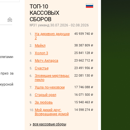
ТОП-10
КАССОВЫХ
СБОРОВ
№31 уикенд 30.07.2026 - 02.08.2026
На деревню дедушке
45 939 740
руб.
2
Майкл
38 387 809
руб.
Холоп 3
25 841 128
руб.
легами-
Матч Акпарса
23 662 712
руб.
Счастье
23 491 956
руб.
 приз за
Зловещие мертвецы:
22 081 130
руб.
пекло
нкурсной
Ушла по-чеховски
17 746 088
руб.
Старый орел
16 071 500
руб.
За любовь
15 940 463
руб.
Мой дикий друг.
14 598 274
руб.
Возвращение домой
все кассовые сборы