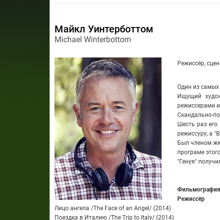
Майкл Уинтерботтом
Michael Winterbottom
Режиссёр, сцен
Один из самых
Ищущий худож
режиссерами из
Скандально-пор
Шесть раз его
режиссуру, а "В
Был членом жю
програме этого
"Генуя" получи
Фильмографи
Режиссёр
Лицо ангела /The Face of an Angel/ (2014)
Поездка в Италию /The Trip to Italy/ (2014)