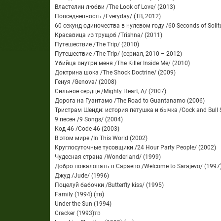
Властелин любви /The Look of Love/ (2013)
Повседневность /Everyday/ (ТВ, 2012)
60 секунд одиночества в нулевом году /60 Seconds of Solitu
Красавица из трущоб /Trishna/ (2011)
Путешествие /The Trip/ (2010)
Путешествие /The Trip/ (сериал, 2010 – 2012)
Убийца внутри меня /The Killer Inside Me/ (2010)
Доктрина шока /The Shock Doctrine/ (2009)
Генуя /Genova/ (2008)
Сильное сердце /Mighty Heart, A/ (2007)
Дорога на Гуантамо /The Road to Guantanamo (2006)
Тристрам Шенди: история петушка и бычка /Cock and Bull S
9 песен /9 Songs/ (2004)
Код 46 /Code 46 (2003)
В этом мире /In This World (2002)
Круглосуточные тусовщики /24 Hour Party People/ (2002)
Чудесная страна /Wonderland/ (1999)
Добро пожаловать в Сараево /Welcome to Sarajevo/ (1997
Джуд /Jude/ (1996)
Поцелуй бабочки /Butterfly kiss/ (1995)
Family (1994) (тв)
Under the Sun (1994)
Cracker (1993)тв