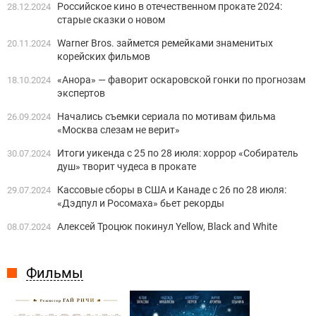
Российское кино в отечественном прокате 2024:
28.12.2024
старые сказки о новом
Warner Bros. займется ремейками знаменитых
20.11.2024
корейских фильмов
«Анора» — фаворит оскаровской гонки по прогнозам
18.10.2024
экспертов
Начались съемки сериала по мотивам фильма
26.09.2024
«Москва слезам не верит»
Итоги уикенда с 25 по 28 июля: хоррор «Собиратель
30.07.2024
душ» творит чудеса в прокате
Кассовые сборы в США и Канаде с 26 по 28 июля:
29.07.2024
«Дэдпул и Росомаха» бьет рекорды
Алексей Троцюк покинул Yellow, Black and White
08.07.2024
Фильмы