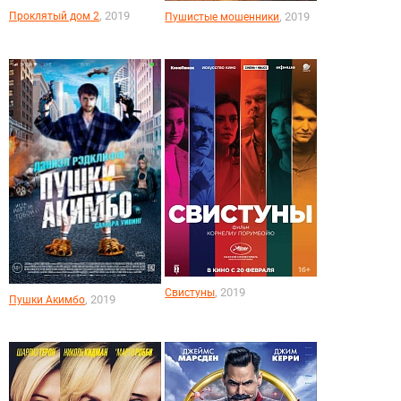
, 2019
Проклятый дом 2
, 2019
Пушистые мошенники
, 2019
Свистуны
, 2019
Пушки Акимбо