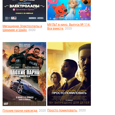
МУЛЬТ в кино. Выпуск № 114.
Мегащенки Электролапы и
, 2020
Все вместе
, 2020
Шиммер и Шайн
, 2020
, 2020
Просто помиловать
Плохие парни навсегда