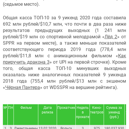
(седьмое место).
Общая касса ТОП-10 за 9 уикенд 2020 года составила
692 млн рублей/$10,7 млн, что почти в два раза ниже
результатов предыдущих выходных (1 241 млн
рублей/$19 млн со спортивной мелодрамой «
Лёд 2
» от
SPPR на первом месте), а также меньше показателей
соответствующего периода 2019 года (778,4 млн
рублей/$11,8 млн с анимационным фильмом «
Как
приручить дракона 3
» от UPI на первой строчке). Кроме
того, общая касса ТОП-10 минувших выходных
оказалась ниже аналогичных показателей 9 уикенда
2018 года (755,4 млн рублей/$13 млн с экшеном
«
Чёрная Пантера
» от WDSSPR на вершине рейтинга).
№
ПН
Фильм
Дата
Прокатчик
Недель
Кино-
Сумма за
С
релиза
в
театров
уикенд
уи
прокате
(руб.)
1
3
Джентльмены
13.02.2020
Вольга
3
975
180 037 930
2