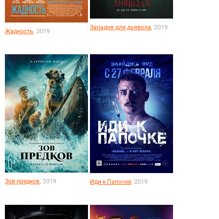
, 2019
Западня для дьявола
, 2019
Жадность
, 2019
Зов предков
, 2019
Иди к Папочке