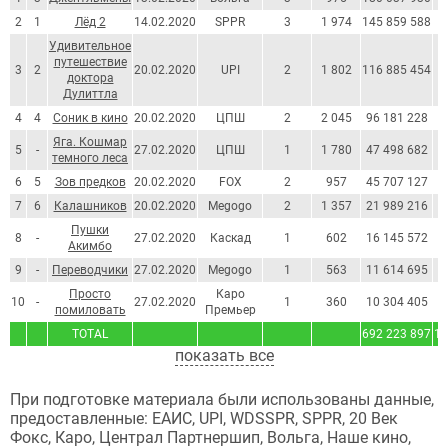
2
1
Лёд 2
14.02.2020
SPPR
3
1 974
145 859 588
2
Удивительное
путешествие
3
2
20.02.2020
UPI
2
1 802
116 885 454
1
доктора
Дулиттла
4
4
Соник в кино
20.02.2020
ЦПШ
2
2 045
96 181 228
1
Яга. Кошмар
5
-
27.02.2020
ЦПШ
1
1 780
47 498 682
темного леса
6
5
Зов предков
20.02.2020
FOX
2
957
45 707 127
7
6
Калашников
20.02.2020
Megogo
2
1 357
21 989 216
Пушки
8
-
27.02.2020
Каскад
1
602
16 145 572
Акимбо
9
-
Переводчики
27.02.2020
Megogo
1
563
11 614 695
Просто
Каро
10
-
27.02.2020
1
360
10 304 405
помиловать
Премьер
TOTAL
692 223 897
10
показать все
При подготовке материала были использованы данные,
предоставленные: ЕАИС, UPI, WDSSPR, SPPR, 20 Век
Фокс, Каро, Централ Партнершип, Вольга, Наше кино,