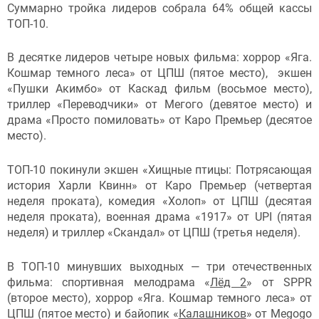
Суммарно тройка лидеров собрала 64% общей кассы
ТОП-10.
В десятке лидеров четыре новых фильма: хоррор «Яга.
Кошмар темного леса» от ЦПШ (пятое место), экшен
«Пушки Акимбо» от Каскад фильм (восьмое место),
триллер «Переводчики» от Мегого (девятое место) и
драма «Просто помиловать» от Каро Премьер (десятое
место).
ТОП-10 покинули экшен «Хищные птицы: Потрясающая
история Харли Квинн» от Каро Премьер (четвертая
неделя проката), комедия «Холоп» от ЦПШ (десятая
неделя проката), военная драма «1917» от UPI (пятая
неделя) и триллер «Скандал» от ЦПШ (третья неделя).
В ТОП-10 минувших выходных — три отечественных
фильма: спортивная мелодрама «
Лёд 2
» от SPPR
(второе место), хоррор «Яга. Кошмар темного леса» от
ЦПШ (пятое место) и байопик «
Калашников
» от Megogo