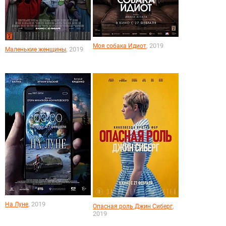
, 2019
Моя собака Идиот
, 2019
Маленькие женщины
, 2019
На Луне
,
Опасная роль Джин Сиберг
2019