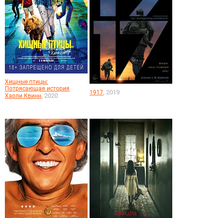
Хищные птицы:
Потрясающая история
, 2019
1917
, 2020
Харли Квинн