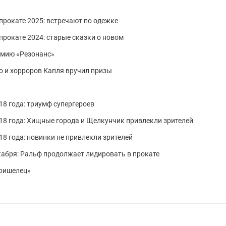
прокате 2025: встречают по одежке
прокате 2024: старые сказки о новом
емию «Резонанс»
о и хорроров Капля вручил призы
18 года: триумф супергероев
018 года: Хищные города и Щелкунчик привлекли зрителей
18 года: новинки не привлекли зрителей
екабря: Ральф продолжает лидировать в прокате
Пришелец»