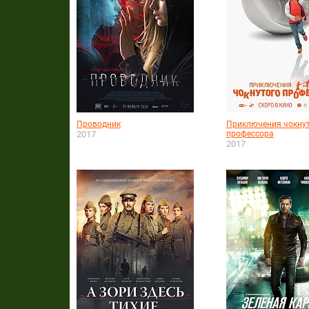
Проводник
Приключения чокну
2017
профессора
2017