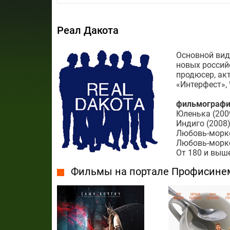
Реал Дакота
Основной вид
новых россий
продюсер, ак
«Интерфест»,
фильмографи
Юленька (200
Индиго (2008
Любовь-морко
Любовь-морко
От 180 и выше
Фильмы на портале Профисине