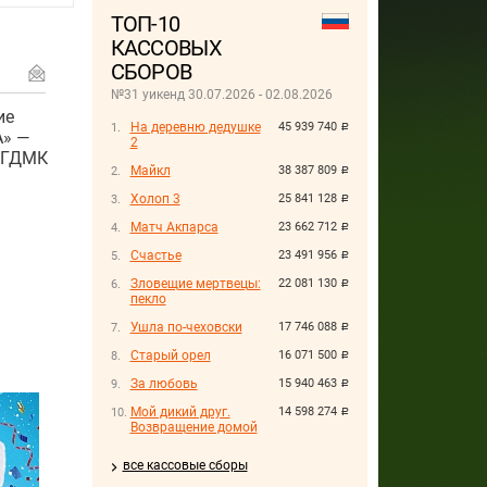
ТОП-10
КАССОВЫХ
СБОРОВ
№31 уикенд 30.07.2026 - 02.08.2026
ие
На деревню дедушке
45 939 740
руб.
А» —
2
р ГДМК
Майкл
38 387 809
руб.
Холоп 3
25 841 128
руб.
Матч Акпарса
23 662 712
руб.
Счастье
23 491 956
руб.
Зловещие мертвецы:
22 081 130
руб.
пекло
Ушла по-чеховски
17 746 088
руб.
Старый орел
16 071 500
руб.
За любовь
15 940 463
руб.
Мой дикий друг.
14 598 274
руб.
Возвращение домой
все кассовые сборы