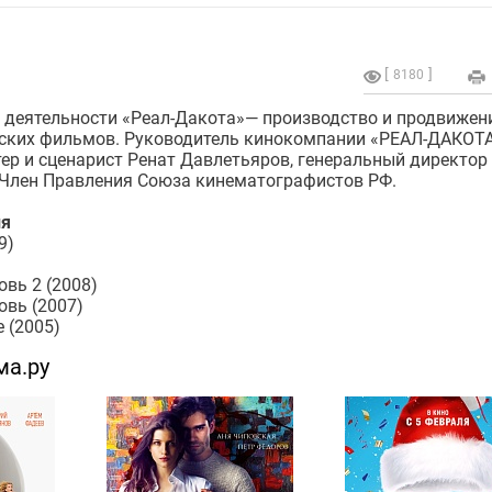
8180
 деятельности «Реал-Дакота»— производство и продвижен
ских фильмов. Руководитель кинокомпании «РЕАЛ-ДАКОТ
тер и сценарист Ренат Давлетьяров, генеральный директо
 Член Правления Союза кинематографистов РФ.
я
9)
)
вь 2 (2008)
вь (2007)
 (2005)
ма.ру