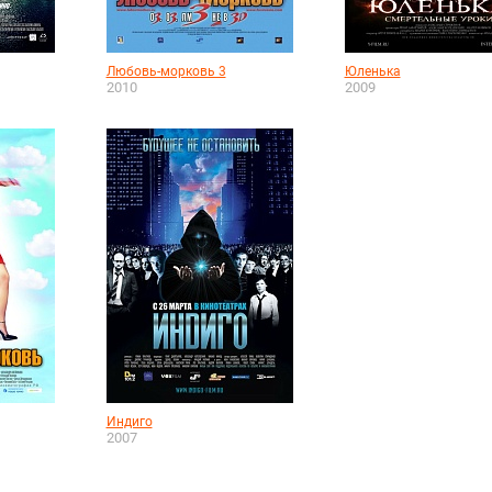
Любовь-морковь 3
Юленька
2010
2009
Индиго
2007