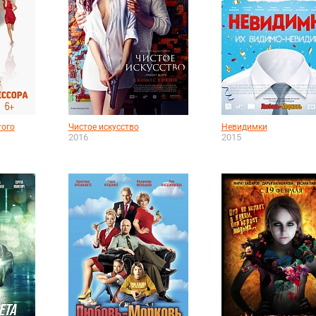
того
Чистое искусство
Невидимки
2016
2015