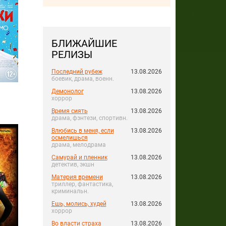
БЛИЖАЙШИЕ
РЕЛИЗЫ
Последний рубеж
13.08.2026
боевик, драма, военн.
Демонолог
13.08.2026
хоррор
Время сиять
13.08.2026
драма, фэнтези, спортивн.
Влюбись в меня, если
13.08.2026
осмелишься
драма, мелодрама
Самурай и пленник
13.08.2026
детектив, экшн
Материя времени
13.08.2026
триллер, фантастика,
криминальн.
Ешь, молись, худей
13.08.2026
хоррор
Во власти страха
13.08.2026